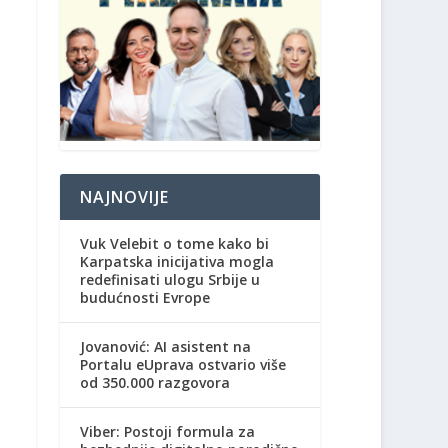
NAJNOVIJE
Vuk Velebit o tome kako bi
Karpatska inicijativa mogla
redefinisati ulogu Srbije u
budućnosti Evrope
Jovanović: AI asistent na
Portalu eUprava ostvario više
od 350.000 razgovora
Viber: Postoji formula za