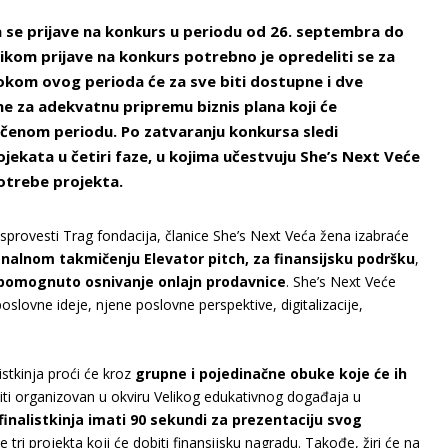
a se prijave na konkurs u periodu od 26. septembra do
likom prijave na konkurs potrebno je opredeliti se za
okom ovog perioda će za sve biti dostupne i dve
ne za adekvatnu pripremu biznis plana koji će
ačenom periodu. Po zatvaranju konkursa sledi
jekata u četiri faze, u kojima učestvuju She’s Next Veće
potrebe projekta.
sprovesti Trag fondacija, članice She’s Next Veća žena izabraće
finalnom takmičenju Elevator pitch, za finansijsku podršku
,
otpomognuto osnivanje onlajn prodavnice
. She’s Next Veće
oslovne ideje, njene poslovne perspektive, digitalizacije,
istkinja proći će kroz
grupne i pojedinačne obuke koje će ih
 biti organizovan u okviru Velikog edukativnog događaja u
finalistkinja imati 90 sekundi za prezentaciju svog
će tri projekta koji će dobiti finansijsku nagradu. Takođe, žiri će na