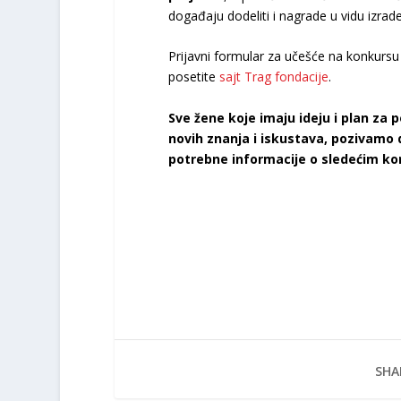
događaju dodeliti i nagrade u vidu izrad
Prijavni formular za učešće na konkursu
posetite
sajt Trag fondacije
.
Sve žene koje imaju ideju i plan za p
novih znanja i iskustava, pozivamo
potrebne informacije o sledećim ko
SHA