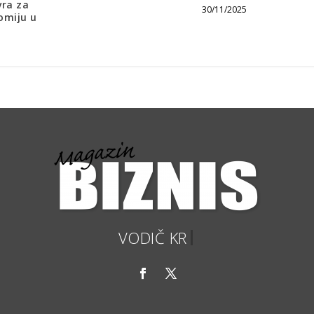
vra za
30/11/2025
omiju u