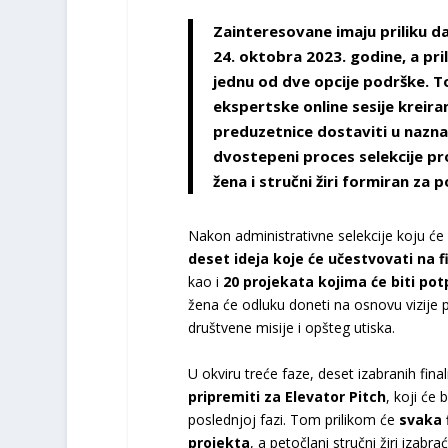
Zainteresovane imaju priliku d
24. oktobra 2023. godine, a pri
jednu od dve opcije podrške. T
ekspertske online sesije kreira
preduzetnice dostaviti u nazn
dvostepeni proces selekcije pro
žena i stručni žiri formiran za 
Nakon administrativne selekcije koju će 
deset ideja koje će učestvovati na 
kao i
20 projekata kojima će biti p
žena će odluku doneti na osnovu vizije p
društvene misije i opšteg utiska.
U okviru treće faze, deset izabranih final
pripremiti za Elevator Pitch
, koji će
poslednjoj fazi. Tom prilikom će
svaka 
projekta
, a petočlani stručni žiri izabra