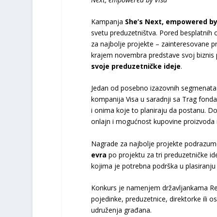
Kampanja
She’s Next, empowered by
svetu preduzetništva. Pored besplatnih o
za najbolje projekte – zainteresovane 
krajem novembra predstave svoj biznis 
svoje preduzetničke ideje
.
Jedan od posebno izazovnih segmenata pr
kompanija Visa u saradnji sa Trag fond
i onima koje to planiraju da postanu. Do
onlajn i mogućnost kupovine proizvoda 
Nagrade za najbolje projekte podrazu
evra
po projektu za tri preduzetničke id
kojima je potrebna podrška u plasiranju 
Konkurs je namenjem državljankama Repub
pojedinke, preduzetnice, direktorke ili 
udruženja građana.