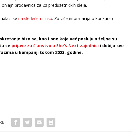
e onlajn prodavnica za 20 preduzetničkih ideja.
 nalazi se
na sledećem linku
. Za više informacija o konkursu
okretanje biznisa, kao i one koje već posluju a željne su
 da se
prijave za članstvo u She’s Next zajednici
i dobiju sve
racima u kampanji tokom 2023. godine.
RE: