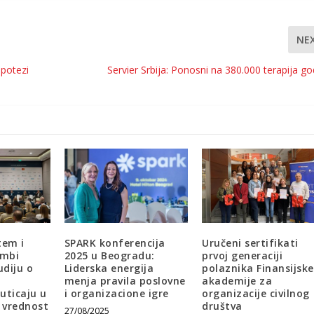
NE
 potezi
Servier Srbija: Ponosni na 380.000 terapija go
tem i
SPARK konferencija
Uručeni sertifikati
ambi
2025 u Beogradu:
prvoj generaciji
udiju o
Liderska energija
polaznika Finansijske
menja pravila poslovne
akademije za
ticaju u
i organizacione igre
organizacije civilnog
a vrednost
društva
27/08/2025