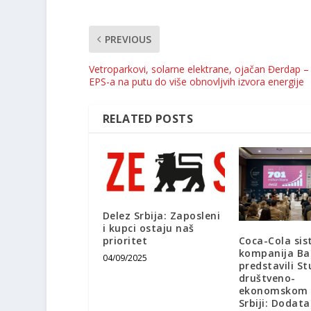
PREVIOUS
Vetroparkovi, solarne elektrane, ojačan Đerdap –
EPS-a na putu do više obnovljvih izvora energije
RELATED POSTS
Delez Srbija: Zaposleni
i kupci ostaju naš
Coca-Cola sis
prioritet
kompanija B
04/09/2025
predstavili St
društveno-
ekonomskom u
Srbiji: Dodat