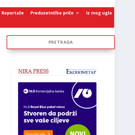
Reportaže
Preduzetničke priče
Iz mog ugla