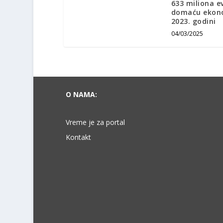
633 miliona e
domaću ekon
2023. godini
04/03/2025
O NAMA:
Vreme je za portal
Kontakt