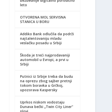
bezbednije digitalno porodično
leto
OTVORENA MOL SERVISNA
STANICA U BORU
Addiko Bank odlučila da podrži
najtalentovaniju mladu
veslačku posadu u Srbiji
Škoda je treći najprodavaniji
automobil u Evropi, a prvi u
Srbiji
Putnici iz Srbije treba da budu
na oprezu zbog sajber pretnji
tokom boravka u Grčkoj,
upozorava Kaspersky
Uprkos niskom vodostaju
Dunava bečki „Twin City Liner”
plovi