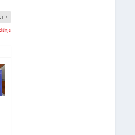
XT
dišnje