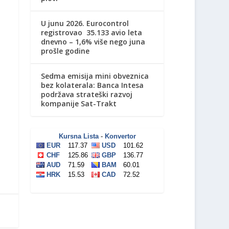
U junu 2026. Eurocontrol
registrovao 35.133 avio leta
dnevno – 1,6% više nego juna
prošle godine
Sedma emisija mini obveznica
bez kolaterala: Banca Intesa
podržava strateški razvoj
kompanije Sat-Trakt