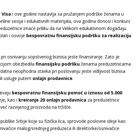
 Visa
i ove godine nastavlja sa pružanjem podrške ženama u
nline sesija i edukativnih materijala, ova godina donosi i konkurs
preduzetnice imaće priliku da na Velikom edukativnom događaju
plan i osvoje
bespovratnu finansijsku podršku za realizaciju
i osnivanju sopstvenog biznisa jeste finansiranje. Zato je
acijom obezbedila
finansijsku podršku
ženama preduzetnicama
datna neophodna stavka pri poslovanju jeste vidljivost biznisa
ili usluge putem
onlajn prodavnice
.
mevaju
bespovratnu finansijsku pomoć u iznosu od 5.000
eje, kao i
kreiranje 20 onlajn prodavnica
za preduzetnice
već razvijenog proizvoda na tržište.
like Srbije koje su fizička lica, sprovode poslovne ideje kao
osnivačice malog/srednjeg preduzeća ili direktorke/osnivačice