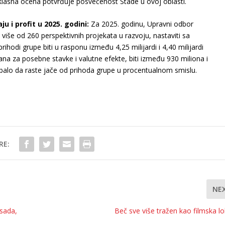
klasna ocena potvrđuje posvećenost Stade u ovoj oblasti.
 i profit u 2025. godini:
Za 2025. godinu, Upravni odbor
više od 260 perspektivnih projekata u razvoju, nastaviti sa
hodi grupe biti u rasponu između 4,25 milijardi i 4,40 milijardi
na za posebne stavke i valutne efekte, biti između 930 miliona i
ebalo da raste jače od prihoda grupe u procentualnom smislu.
RE:
NE
 sada,
Beč sve više tražen kao filmska lo