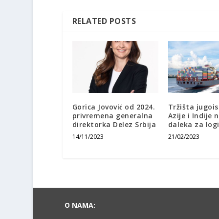
RELATED POSTS
Gorica Jovović od 2024.
Tržišta jugoi
privremena generalna
Azije i Indije 
direktorka Delez Srbija
daleka za log
14/11/2023
21/02/2023
O NAMA: