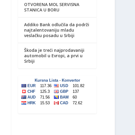
OTVORENA MOL SERVISNA
STANICA U BORU
Addiko Bank odlučila da podrži
najtalentovaniju mladu
veslačku posadu u Srbiji
Škoda je treći najprodavaniji
automobil u Evropi, a prvi u
Srbiji