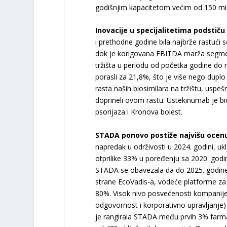
godišnjim kapacitetom većim od 150 mi
Inovacije u specijalitetima podstiču 
i prethodne godine bila najbrže rastući
dok je korigovana EBITDA marža segme
tržišta u periodu od početka godine do 
porasli za 21,8%, što je više nego dupl
rasta naših biosimilara na tržištu, usp
doprineli ovom rastu. Ustekinumab je bio
psorijaza i Kronova bolest.
STADA ponovo postiže najvišu ocenu 
napredak u održivosti u 2024. godini, u
otprilike 33% u poređenju sa 2020. godin
STADA se obavezala da do 2025. godine
strane EcoVadis-a, vodeće platforme za 
80%. Visok nivo posvećenosti kompanije
odgovornost i korporativno upravljanje)
je rangirala STADA među prvih 3% farma