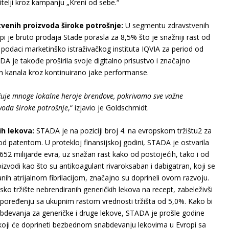
itelji kroz kampanju „Kreni od sebe.“
enih proizvoda široke potrošnje:
U segmentu zdravstvenih
i je bruto prodaja Stade porasla za 8,5% što je snažniji rast od
odaci marketinško istraživačkog instituta IQVIA za period od
je takođe proširila svoje digitalno prisustvo i značajno
h kanala kroz kontinuirano jake performanse.
čuje mnoge lokalne heroje brendove, pokrivamo sve važne
voda široke potrošnje
,“ izjavio je Goldschmidt.
kih lekova:
STADA je na poziciji broj 4. na evropskom tržištu
2
za
od patentom. U protekloj finansijskoj godini, STADA je ostvarila
652 milijarde evra, uz snažan rast kako od postojećih, tako i od
zvodi kao što su antikoagulant rivaroksaban i dabigatran, koji se
anih atrijalnom fibrilacijom, značajno su doprineli ovom razvoju.
o tržište nebrendiranih generičkih lekova na recept, zabeleživši
poređenju sa ukupnim rastom vrednosti tržišta od 5,0%. Kako bi
bdevanja za generičke i druge lekove, STADA je prošle godine
, koji će doprineti bezbednom snabdevanju lekovima u Evropi sa