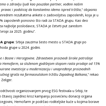
emo o zdravlju ljudi kao pouzdan partner, vođeni našim
 pravac i podsticaj da konstantno idemo ispred tržišta
,“ objasnio
anrednim rezultatima ankete o zadovoljstvu zaposlenih, koja je u
84% zaposlenih ponosno što radi za STADA grupu. Kao deo
za najbolje poslodavce, STADA je četvrti put zaredom
vropi za 2025. godinu“.
DA grupe
: Srbija zauzima šesto mesto u STADA grupi po
ihoda grupe u 2024. godini.
e i Bosne i Hercegovine. Zdravstveni proizvodi široke potrošnje
 za Hemofarm, sa složenom godišnjom stopom rasta prodaje od 15%
uirane investicije u modernizaciju i unapređenje proizvodnih
jučnog igrača na farmaceutskom tržištu Zapadnog Balkana
,“ rekao
Zeliger.
drživosti organizovanjem prvog ESG festivala u Srbiji, te
i čitavoj zajednici kroz kampanju posvećenu donaciji organa
Hercegovini, Hemofarm je podržao roditeljske kuće u kojima borave