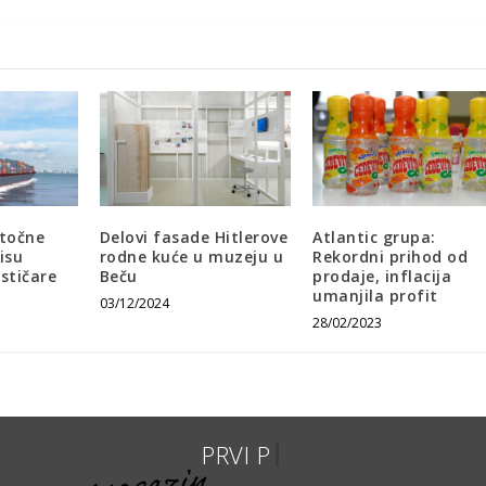
stočne
Delovi fasade Hitlerove
Atlantic grupa:
nisu
rodne kuće u muzeju u
Rekordni prihod od
ističare
Beču
prodaje, inflacija
umanjila profit
03/12/2024
28/02/2023