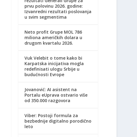
rezultati Generali Grupe za
prvu polovinu 2026. godine:
Izvanredni rezultati poslovanja
u svim segmentima
Neto profit Grupe MOL 786
miliona američkih dolara u
drugom kvartalu 2026.
Vuk Velebit o tome kako bi
Karpatska inicijativa mogla
redefinisati ulogu Srbije u
budućnosti Evrope
Jovanović: AI asistent na
Portalu eUprava ostvario više
od 350.000 razgovora
Viber: Postoji formula za
bezbednije digitalno porodično
leto