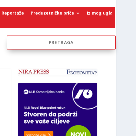
Reportaže
Preduzetničke priče
Iz mog ugla