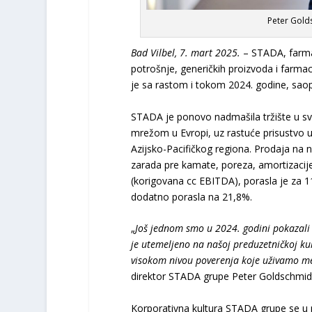
Peter Gold
Bad Vilbel, 7. mart 2025.
– STADA, farmac
potrošnje, generičkih proizvoda i farmac
je sa rastom i tokom 2024. godine, saop
STADA je ponovo nadmašila tržište u s
mrežom u Evropi, uz rastuće prisustvo u 
Azijsko-Pacifičkog regiona. Prodaja na n
zarada pre kamate, poreza, amortizacije 
(korigovana cc EBITDA), porasla je za 
dodatno porasla na 21,8%.
„
Još jednom smo u 2024. godini pokazali 
je utemeljeno na našoj preduzetničkoj ku
visokom nivou poverenja koje uživamo m
direktor STADA grupe Peter Goldschmid
Korporativna kultura STADA grupe se u 