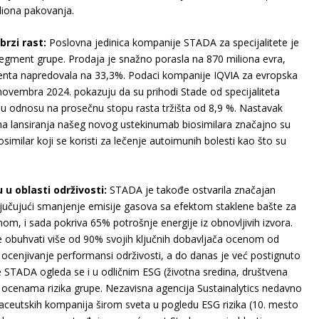
liona pakovanja.
brzi rast:
Poslovna jedinica kompanije STADA za specijalitete je
 segment grupe. Prodaja je snažno porasla na 870 miliona evra,
nta napredovala na 33,3%. Podaci kompanije IQVIA za evropska
novembra 2024. pokazuju da su prihodi Stade od specijaliteta
o u odnosu na prosečnu stopu rasta tržišta od 8,9 %. Nastavak
ešna lansiranja našeg novog ustekinumab biosimilara značajno su
similar koji se koristi za lečenje autoimunih bolesti kao što su
u oblasti održivosti:
STADA je takođe ostvarila značajan
ključujući smanjenje emisije gasova sa efektom staklene bašte za
om, i sada pokriva 65% potrošnje energije iz obnovljivih izvora.
 obuhvati više od 90% svojih ključnih dobavljača ocenom od
ocenjivanje performansi održivosti, a do danas je već postignuto
 STADA ogleda se i u odličnim ESG (životna sredina, društvena
 ocenama rizika grupe. Nezavisna agencija Sustainalytics nedavno
ceutskih kompanija širom sveta u pogledu ESG rizika (10. mesto