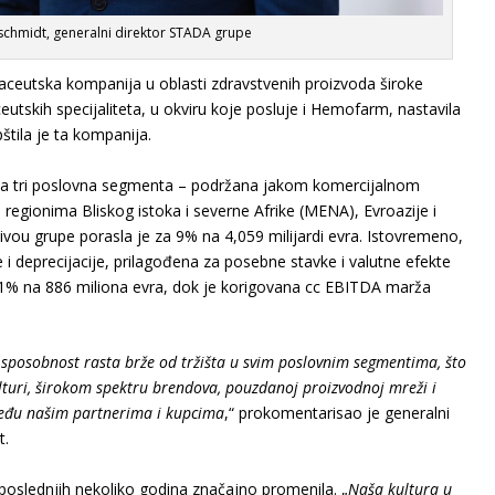
schmidt, generalni direktor STADA grupe
eutska kompanija u oblasti zdravstvenih proizvoda široke
eutskih specijaliteta, u okviru koje posluje i Hemofarm, nastavila
štila je ta kompanija.
va tri poslovna segmenta – podržana jakom komercijalnom
regionima Bliskog istoka i severne Afrike (MENA), Evroazije i
ivou grupe porasla je za 9% na 4,059 milijardi evra. Istovremeno,
i deprecijacije, prilagođena za posebne stavke i valutne efekte
11% na 886 miliona evra, dok je korigovana cc EBITDA marža
sposobnost rasta brže od tržišta u svim poslovnim segmentima, što
lturi, širokom spektru brendova, pouzdanoj proizvodnoj mreži i
eđu našim partnerima i kupcima
,“ prokomentarisao je generalni
t.
poslednjih nekoliko godina značajno promenila. „
Naša kultura u