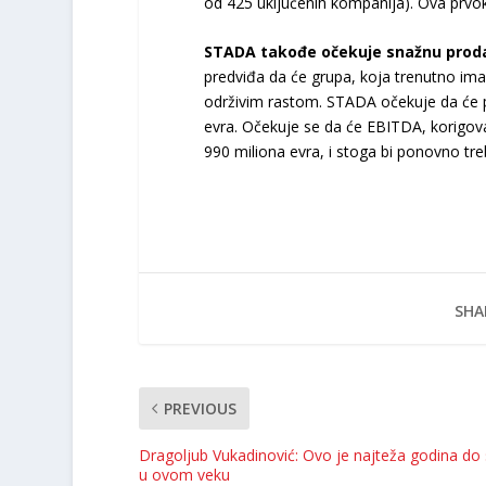
od 425 uključenih kompanija). Ova prvo
STADA takođe očekuje snažnu prodaju
predviđa da će grupa, koja trenutno ima 
održivim rastom. STADA očekuje da će pri
evra. Očekuje se da će EBITDA, korigova
990 miliona evra, i stoga bi ponovno tr
SHA
PREVIOUS
Dragoljub Vukadinović: Ovo je najteža godina do
u ovom veku