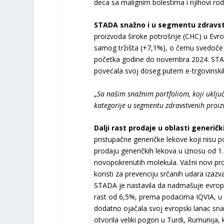
deca sa malignim bolestima i njihovi rod
STADA snažno i u segmentu zdravstv
proizvoda široke potrošnje (CHC) u Evrop
samog tržišta (+7,1%), o čemu svedoče p
početka godine do novembra 2024. STADA 
povećala svoj doseg putem e-trgovinski
„
Sa našim snažnim portfoliom, koji uklju
kategorije u segmentu zdravstvenih proiz
Dalji rast prodaje u oblasti generič
pristupačne generičke lekove koji nisu p
prodaju generičkih lekova u iznosu od 1.
novopokrenutih molekula. Važni novi proi
koristi za prevenciju srčanih udara izazv
STADA je nastavila da nadmašuje evropsk
rast od 6,5%, prema podacima IQVIA, u 
dodatno ojačala svoj evropski lanac sna
otvorila veliki pogon u Turdi, Rumunija