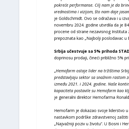
pokreće performanse. Cilj nam je da brin
vrednostima i vizijom, što nam daje jasan
je Goldschmidt. Ovo se odražava i u izv
novembru 2024. godine utvrdila da je 
procene od strane nezavisnog Instituta 
prepoznata kao „Najbolji poslodavac u E
Srbija učestvuje sa 5% prihoda STA
doprinosu prodaji, čineći približno 5% pr
„
Hemofarm ostaje lider na tržištima Srbij
predstavljaju sektor sa snažnim rastom
između 2021. i 2024. godine. Naše kontin
kapaciteta postavile su Hemofarm kao kl
je generalni direktor Hemofarma Ronald 
Hemofarm je dokazao svoje liderstvo u o
nastavkom podrške zdravstvenoj zaštiti 
„Najvažniji poziv u životu“. U Bosni i 