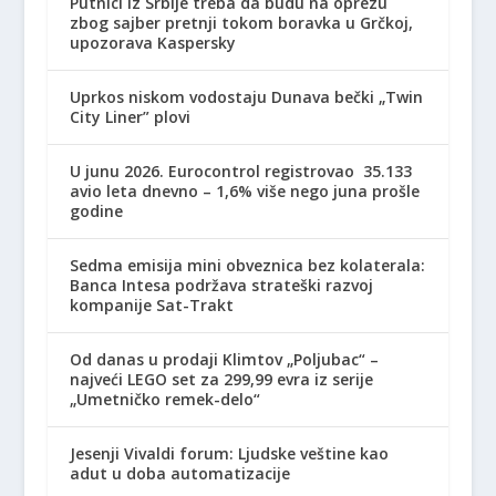
Putnici iz Srbije treba da budu na oprezu
zbog sajber pretnji tokom boravka u Grčkoj,
upozorava Kaspersky
Uprkos niskom vodostaju Dunava bečki „Twin
City Liner” plovi
U junu 2026. Eurocontrol registrovao 35.133
avio leta dnevno – 1,6% više nego juna prošle
godine
Sedma emisija mini obveznica bez kolaterala:
Banca Intesa podržava strateški razvoj
kompanije Sat-Trakt
Od danas u prodaji Klimtov „Poljubac“ –
najveći LEGO set za 299,99 evra iz serije
„Umetničko remek-delo“
Jesenji Vivaldi forum: Ljudske veštine kao
adut u doba automatizacije