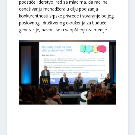
podstiče liderstvo, rad sa mladima, da radi na
osnaživanju menadžera u cilju podizanja
konkurentnosti srpske privrede i stvaranje boljeg
poslovnog i društvenog okruženja za buduće
generacije, navodi se u saopštenju za medije.