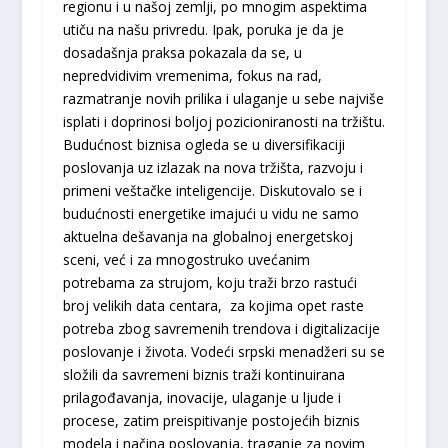
regionu i u našoj zemlji, po mnogim aspektima
utiču na našu privredu. Ipak, poruka je da je
dosadašnja praksa pokazala da se, u
nepredvidivim vremenima, fokus na rad,
razmatranje novih prilika i ulaganje u sebe najviše
isplati i doprinosi boljoj pozicioniranosti na tržištu.
Budućnost biznisa ogleda se u diversifikaciji
poslovanja uz izlazak na nova tržišta, razvoju i
primeni veštačke inteligencije. Diskutovalo se i
budućnosti energetike imajući u vidu ne samo
aktuelna dešavanja na globalnoj energetskoj
sceni, već i za mnogostruko uvećanim
potrebama za strujom, koju traži brzo rastući
broj velikih data centara, za kojima opet raste
potreba zbog savremenih trendova i digitalizacije
poslovanje i života. Vodeći srpski menadžeri su se
složili da savremeni biznis traži kontinuirana
prilagođavanja, inovacije, ulaganje u ljude i
procese, zatim preispitivanje postojećih biznis
modela i načina poslovanja, traganje za novim