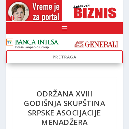
ODRŽANA XVIII
GODIŠNJA SKUPŠTINA
SRPSKE ASOCIJACIJE
MENADŽERA