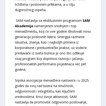
tržištima i poslovnim prilikama, a u cilju
dugoročnog uspeha.
SAM nastavlja sa ekskluzivnim programom
SAM
Akademija
namenjenim srednjem i top
menadžmentu, koji će ove godine iškolovati novu
generaciju poslovnih lidera. Sinergija razmene
iskustva, znanja, kao i najboljih primera iz
korporativne i preduzetničke prakse, uz vodeće
predavače iz sveta biznisa je ono što odlikuje
ovaj program koji doprinosi razvoju i jačanju
profesionalnih performansi pojedinaca već pet
godina.
Srpska asocijacija menadžera nastaviće i u 2025.
godini da svoj rad bazira na stručnosti,
odgovornosti i integritetu, kao ključnim
vrednostima. Kroz svoje aktivnosti, SAM
nastavlja da promoviše odgovorno poslovanje,