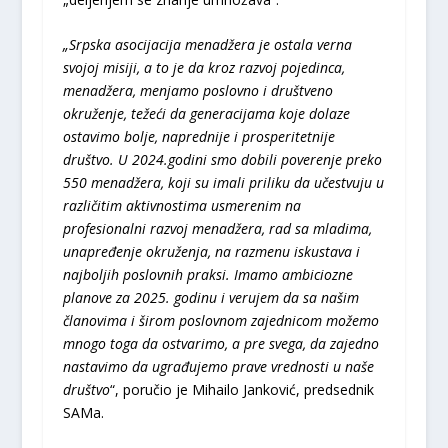
„Srpska asocijacija menadžera je ostala verna
svojoj misiji, a to je da kroz razvoj pojedinca,
menadžera, menjamo poslovno i društveno
okruženje, težeći da generacijama koje dolaze
ostavimo bolje, naprednije i prosperitetnije
društvo. U 2024.godini smo dobili poverenje preko
550 menadžera, koji su imali priliku da učestvuju u
različitim aktivnostima usmerenim na
profesionalni razvoj menadžera, rad sa mladima,
unapređenje okruženja, na razmenu iskustava i
najboljih poslovnih praksi. Imamo ambiciozne
planove za 2025. godinu i verujem da sa našim
članovima i širom poslovnom zajednicom možemo
mnogo toga da ostvarimo, a pre svega, da zajedno
nastavimo da ugrađujemo prave vrednosti u naše
društvo
“, poručio je Mihailo Janković, predsednik
SAMa.