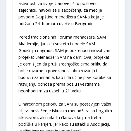
aktivnosti za svoje članove i širu poslovnu
zajednicu, navodi se u saopštenju za medije
povodm Skupštine menadžera SAM-a koja je
održana 24. februara uveče u Beogradu.
Pored tradicionalnih Foruma menadžera, SAM
Akademije, Junskih susreta i dodele SAM
Godišnjih nagrada, SAM je pokrenuo i inovativan
projekat „Menadžer SAM na dan“. Ovaj projekat
je osmišljen da pruži srednjoškolcima priliku da
bolje razumeju povezanost obrazovanja i
budućih zanimanja, kao i da učine prve korake ka
razvijanju odnosa prema poslu i veštinama
neophodnim za uspeh u 21. veku.
U narednom periodu za SAM su postavljeni važni
ciljevi: privlačenje iskusnih menadžera sa bogatim
iskustvom, ali i mladih članova kojima treba
podrška u karijeri, jer kako su istakli u Asocijaciji,
„deljenjem se znanje umnožava“.