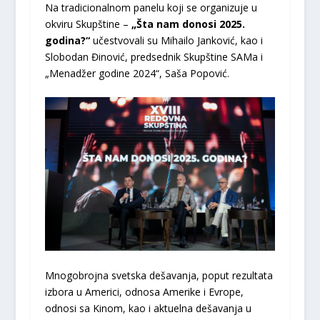
Na tradicionalnom panelu koji se organizuje u
okviru Skupštine –
„Šta nam donosi 2025.
godina?“
učestvovali su Mihailo Janković, kao i
Slobodan Đinović, predsednik Skupštine SAMa i
„Menadžer godine 2024“, Saša Popović.
Mnogobrojna svetska dešavanja, poput rezultata
izbora u Americi, odnosa Amerike i Evrope,
odnosi sa Kinom, kao i aktuelna dešavanja u