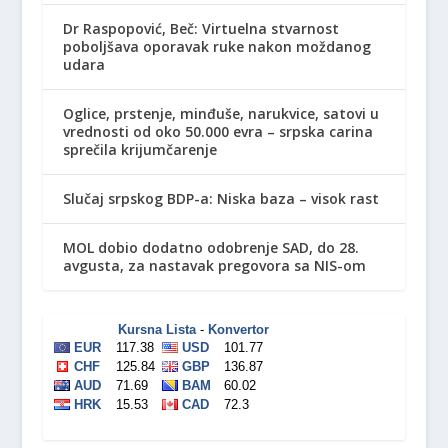
Dr Raspopović, Beč: Virtuelna stvarnost
poboljšava oporavak ruke nakon moždanog
udara
Oglice, prstenje, minđuše, narukvice, satovi u
vrednosti od oko 50.000 evra – srpska carina
sprečila krijumčarenje
Slučaj srpskog BDP-a: Niska baza – visok rast
MOL dobio dodatno odobrenje SAD, do 28.
avgusta, za nastavak pregovora sa NIS-om