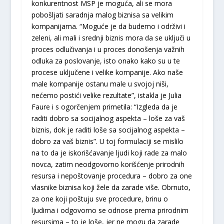
konkurentnost MSP je moguća, ali se mora
pobošljati saradnja malog biznisa sa velikim
kompanijama. “Moguće je da budemo i održivi i
zeleni, ali mali i srednji biznis mora da se uključi u
proces odlučivanja i u proces donošenja važnih
odluka za poslovanje, isto onako kako su u te
procese uključene i velike kompanije. Ako naše
male kompanije ostanu male u svojoj niši,
nećemo postići velike rezultate”, istakla je Julia
Faure i s ogorčenjem primetila: “Izgleda da je
raditi dobro sa socijalnog aspekta – loše za vaš
biznis, dok je raditi loše sa socijalnog aspekta –
dobro za vaš biznis”. U toj formulaciji se mislilo
na to da je iskorišćavanje ljudi koji rade za malo
novca, zatim neodgovorno korišćenje prirodnih
resursa i nepoštovanje procedura – dobro za one
vlasnike biznisa koji žele da zarade više. Obrnuto,
za one koji poštuju sve procedure, brinu o
ljudima i odgovorno se odnose prema prirodnim
resursima – to je loše, jer ne mogu da zarade