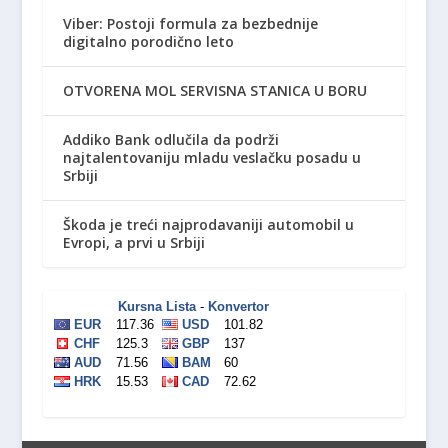
Viber: Postoji formula za bezbednije
digitalno porodično leto
OTVORENA MOL SERVISNA STANICA U BORU
Addiko Bank odlučila da podrži
najtalentovaniju mladu veslačku posadu u
Srbiji
Škoda je treći najprodavaniji automobil u
Evropi, a prvi u Srbiji