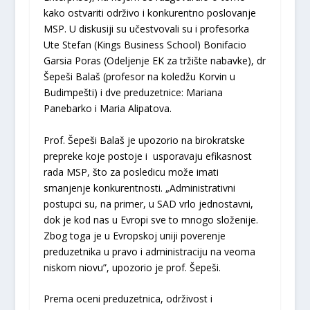
kako ostvariti održivo i konkurentno poslovanje
MSP. U diskusiji su učestvovali su i profesorka
Ute Stefan (Kings Business School) Bonifacio
Garsia Poras (Odeljenje EK za tržište nabavke), dr
Šepeši Balaš (profesor na koledžu Korvin u
Budimpešti) i dve preduzetnice: Mariana
Panebarko i Maria Alipatova.
Prof. Šepeši Balaš je upozorio na birokratske
prepreke koje postoje i usporavaju efikasnost
rada MSP, što za posledicu može imati
smanjenje konkurentnosti. „Administrativni
postupci su, na primer, u SAD vrlo jednostavni,
dok je kod nas u Evropi sve to mnogo složenije.
Zbog toga je u Evropskoj uniji poverenje
preduzetnika u pravo i administraciju na veoma
niskom niovu”, upozorio je prof. Šepeši.
Prema oceni preduzetnica, održivost i