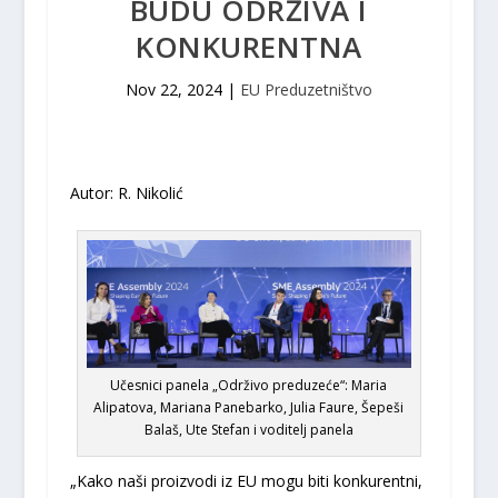
BUDU ODRŽIVA I
KONKURENTNA
Nov 22, 2024
|
EU Preduzetništvo
Autor: R. Nikolić
Učesnici panela „Održivo preduzeće“: Maria
Alipatova, Mariana Panebarko, Julia Faure, Šepeši
Balaš, Ute Stefan i voditelj panela
„Kako naši proizvodi iz EU mogu biti konkurentni,