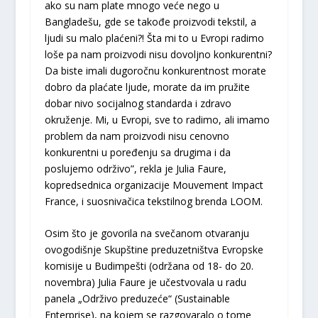
ako su nam plate mnogo veće nego u
Bangladešu, gde se takođe proizvodi tekstil, a
ljudi su malo plaćeni?! Šta mi to u Evropi radimo
loše pa nam proizvodi nisu dovoljno konkurentni?
Da biste imali dugoročnu konkurentnost morate
dobro da plaćate ljude, morate da im pružite
dobar nivo socijalnog standarda i zdravo
okruženje. Mi, u Evropi, sve to radimo, ali imamo
problem da nam proizvodi nisu cenovno
konkurentni u poređenju sa drugima i da
poslujemo održivo”, rekla je Julia Faure,
kopredsednica organizacije Mouvement Impact
France, i suosnivačica tekstilnog brenda LOOM.
Osim što je govorila na svečanom otvaranju
ovogodišnje Skupštine preduzetništva Evropske
komisije u Budimpešti (održana od 18- do 20.
novembra) Julia Faure je učestvovala u radu
panela „Održivo preduzeće“ (Sustainable
Enterprise), na kojem se razgovaralo o tome