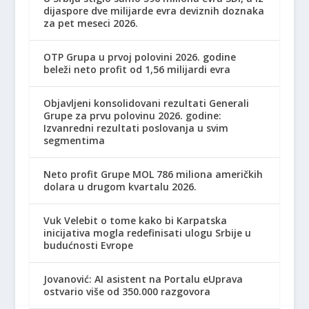
dijaspore dve milijarde evra deviznih doznaka
za pet meseci 2026.
OTP Grupa u prvoj polovini 2026. godine
beleži neto profit od 1,56 milijardi evra
Objavljeni konsolidovani rezultati Generali
Grupe za prvu polovinu 2026. godine:
Izvanredni rezultati poslovanja u svim
segmentima
Neto profit Grupe MOL 786 miliona američkih
dolara u drugom kvartalu 2026.
Vuk Velebit o tome kako bi Karpatska
inicijativa mogla redefinisati ulogu Srbije u
budućnosti Evrope
Jovanović: AI asistent na Portalu eUprava
ostvario više od 350.000 razgovora