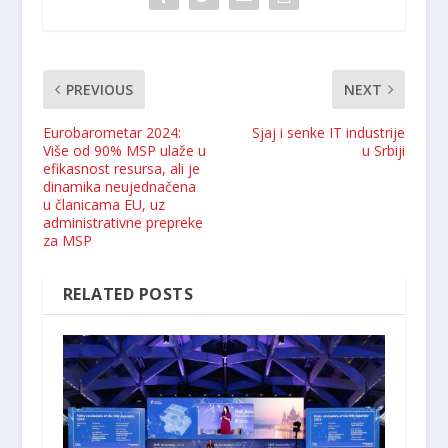
PREVIOUS
NEXT
Eurobarometar 2024:
Sjaj i senke IT industrije
Više od 90% MSP ulaže u
u Srbiji
efikasnost resursa, ali je
dinamika neujednačena
u članicama EU, uz
administrativne prepreke
za MSP
RELATED POSTS