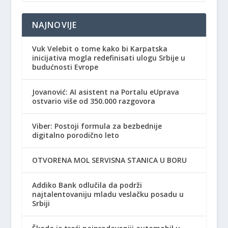
NAJNOVIJE
Vuk Velebit o tome kako bi Karpatska
inicijativa mogla redefinisati ulogu Srbije u
budućnosti Evrope
Jovanović: AI asistent na Portalu eUprava
ostvario više od 350.000 razgovora
Viber: Postoji formula za bezbednije
digitalno porodično leto
OTVORENA MOL SERVISNA STANICA U BORU
Addiko Bank odlučila da podrži
najtalentovaniju mladu veslačku posadu u
Srbiji