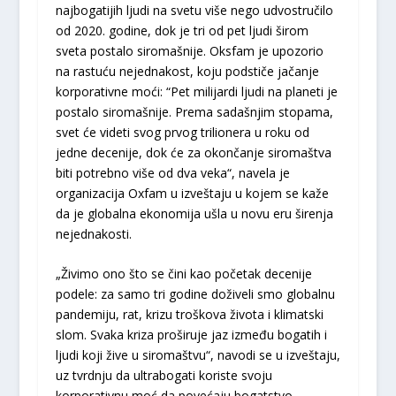
najbogatijih lјudi na svetu više nego udvostručilo
od 2020. godine, dok je tri od pet lјudi širom
sveta postalo siromašnije. Oksfam je upozorio
na rastuću nejednakost, koju podstiče jačanje
korporativne moći: “Pet milijardi lјudi na planeti je
postalo siromašnije. Prema sadašnjim stopama,
svet će videti svog prvog trilionera u roku od
jedne decenije, dok će za okončanje siromaštva
biti potrebno više od dva veka“, navela je
organizacija Oxfam u izveštaju u kojem se kaže
da je globalna ekonomija ušla u novu eru širenja
nejednakosti.
„Živimo ono što se čini kao početak decenije
podele: za samo tri godine doživeli smo globalnu
pandemiju, rat, krizu troškova života i klimatski
slom. Svaka kriza proširuje jaz između bogatih i
lјudi koji žive u siromaštvu“, navodi se u izveštaju,
uz tvrdnju da ultrabogati koriste svoju
korporativnu moć da povećaju bogatstvo