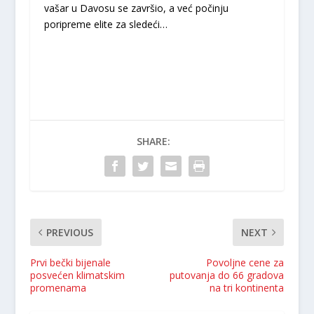
vašar u Davosu se završio, a već počinju
poripreme elite za sledeći…
SHARE:
PREVIOUS
NEXT
Prvi bečki bijenale
Povoljne cene za
posvećen klimatskim
putovanja do 66 gradova
promenama
na tri kontinenta