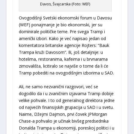
Davos, Švajcarska (Foto: WEF)
Ovogodišnji Svetski ekonomski forum u Davosu
(WEF) ponajmanje je bio ekonomski, jer su
dominirale političke teme. Pre svega Tramp i
američki izbori. Kako je već napisao jedan od
komentatora britanske agencije Rojters: “Bauk
Trampa kruži Davosom”. Ili, još detaljnije: u
hotelima, restoranima, kafeima i u brvnarama
zimovališta, licitiralo se najviše o tome da li će
Tramp pobediti na ovogodišnjim izborima u SAD.
Ali, ne samo nezvanični razgovori, već se
dogodilo da i u zvaničnim izjavama Tramp dobije
velike pohvale. I to od generalnog direktora jedne
od najvećih finansijskih grupacija u SAD i u svetu.
Naime, Džejmi Dajmon, prvi čovek JPMorgan
Chase-a pohvalio je učinak bivšeg predsednika
Donalda Trampa u ekonomiji, poreskoj politici i u