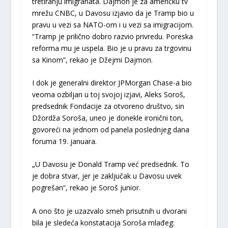
tretiranju imigranata. Dajmon je za američku tv
mrežu CNBC, u Davosu izjavio da je Tramp bio u
pravu u vezi sa NATO-om i u vezi sa imigracijom.
“Tramp je prilično dobro razvio privredu. Poreska
reforma mu je uspela. Bio je u pravu za trgovinu
sa Kinom”, rekao je Džejmi Dajmon.
I dok je generalni direktor JPMorgan Chase-a bio
veoma ozbiljan u toj svojoj izjavi, Aleks Soroš,
predsednik Fondacije za otvoreno društvo, sin
Džordža Soroša, uneo je donekle ironični ton,
govoreći na jednom od panela poslednjeg dana
foruma 19. januara.
„U Davosu je Donald Tramp već predsednik. To
je dobra stvar, jer je zaključak u Davosu uvek
pogrešan“, rekao je Soroš junior.
A ono što je uzazvalo smeh prisutnih u dvorani
bila je sledeća konstatacija Soroša mlađeg: