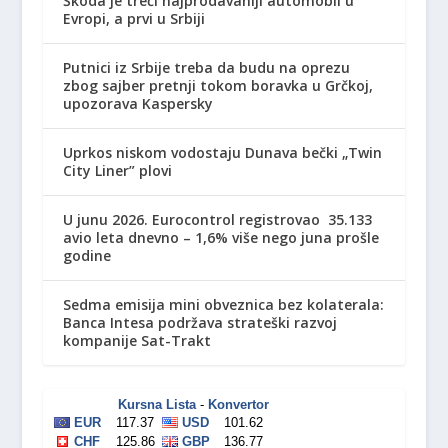
Škoda je treći najprodavaniji automobil u
Evropi, a prvi u Srbiji
Putnici iz Srbije treba da budu na oprezu
zbog sajber pretnji tokom boravka u Grčkoj,
upozorava Kaspersky
Uprkos niskom vodostaju Dunava bečki „Twin
City Liner” plovi
U junu 2026. Eurocontrol registrovao 35.133
avio leta dnevno – 1,6% više nego juna prošle
godine
Sedma emisija mini obveznica bez kolaterala:
Banca Intesa podržava strateški razvoj
kompanije Sat-Trakt