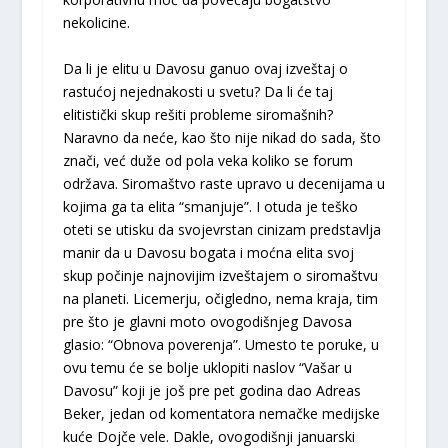
nekolicine.
Da li je elitu u Davosu ganuo ovaj izveštaj o
rastućoj nejednakosti u svetu? Da li će taj
elitistički skup rešiti probleme siromašnih?
Naravno da neće, kao što nije nikad do sada, što
znači, već duže od pola veka koliko se forum
održava. Siromaštvo raste upravo u decenijama u
kojima ga ta elita “smanjuje”. I otuda je teško
oteti se utisku da svojevrstan cinizam predstavlja
manir da u Davosu bogata i moćna elita svoj
skup počinje najnovijim izveštajem o siromaštvu
na planeti. Licemerju, očigledno, nema kraja, tim
pre što je glavni moto ovogodišnjeg Davosa
glasio: “Obnova poverenja”. Umesto te poruke, u
ovu temu će se bolje uklopiti naslov “Vašar u
Davosu” koji je još pre pet godina dao Adreas
Beker, jedan od komentatora nemačke medijske
kuće Dojče vele. Dakle, ovogodišnji januarski