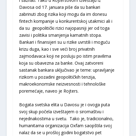
i saznati. Tako u Rojtersovom izveštaju iz
Davosa od 17. januara piše da su bankari
zabrinuti zbog rizika koji mogu da im donesu
fintech kompanije u konkurentskoj utakmici ali i
da su geopolitički rizici najopasniji jer od toga
zavisi i politika smanjenja kamatnih stopa.
Bankari i finansijeri su u rizike uvrstili i moguću
krizu duga, kao i sve veći broj privatnih
zajmodavaca koji ne posluju po istim pravilima
koja su obavezna za banke. Ovaj zatvoreni
sastanak bankara uključivao je teme: upravljanje
rizikom u pozadini geopolitičkih tenzija,
makroekonomske neizvesnosti i tehnološke
poremećaje, naveo je Rojters.
Bogata svetska elita u Davosu je i ovoga puta
svoj skup počela izveštajem o siromaštvu i
nejednakostima u svetu. Tako je, tradicionalno,
humanitarna organizacija Oxfam saopštila svoj
nalaz da se u prošloj godini bogatstvo pet