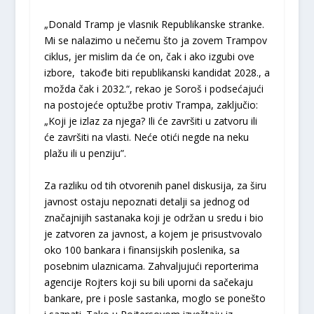
„Donald Tramp je vlasnik Republikanske stranke.
Mi se nalazimo u nečemu što ja zovem Trampov
ciklus, jer mislim da će on, čak i ako izgubi ove
izbore, takođe biti republikanski kandidat 2028., a
možda čak i 2032.“, rekao je Soroš i podsećajući
na postojeće optužbe protiv Trampa, zaključio:
„Koji je izlaz za njega? Ili će završiti u zatvoru ili
će završiti na vlasti. Neće otići negde na neku
plažu ili u penziju”.
Za razliku od tih otvorenih panel diskusija, za širu
javnost ostaju nepoznati detalji sa jednog od
značajnijih sastanaka koji je održan u sredu i bio
je zatvoren za javnost, a kojem je prisustvovalo
oko 100 bankara i finansijskih poslenika, sa
posebnim ulaznicama. Zahvaljujući reporterima
agencije Rojters koji su bili uporni da sačekaju
bankare, pre i posle sastanka, moglo se ponešto