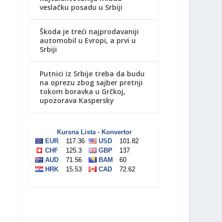
veslačku posadu u Srbiji
Škoda je treći najprodavaniji
automobil u Evropi, a prvi u
Srbiji
Putnici iz Srbije treba da budu
na oprezu zbog sajber pretnji
tokom boravka u Grčkoj,
upozorava Kaspersky