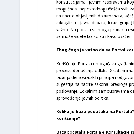
konsultacijama i javnim raspravama koje
mogućnost neposrednog učešća svih zai
na nacrte objavljenih dokumenata, uče
(okrugli sto, javna debata, fokus grupa)
važno, Na portalu se mogu pronaći i izv
se može videte koliko su i kako uvaženi k
Zbog čega je važno da se Portal kori
Korišćenje Portala omogućava građanima,
procesu donošenja odluka. Građani imaju 
jačanju demokratskih principa i odgovorno
sugestija na nacrte zakona, predloge pro
poslovanje. Lokalnim samoupravama daje
sprovođenje javnih politika.
Kolika je baza podataka na Portalu? 
korišćenje?
Baza podataka Portala e-Konsultacije s