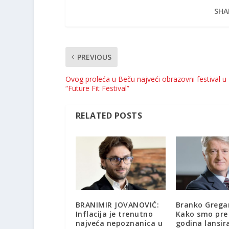
SHA
PREVIOUS
Ovog proleća u Beču najveći obrazovni festival u 
“Future Fit Festival”
RELATED POSTS
BRANIMIR JOVANOVIĆ:
Branko Grega
Inflacija je trenutno
Kako smo pre
najveća nepoznanica u
godina lansira