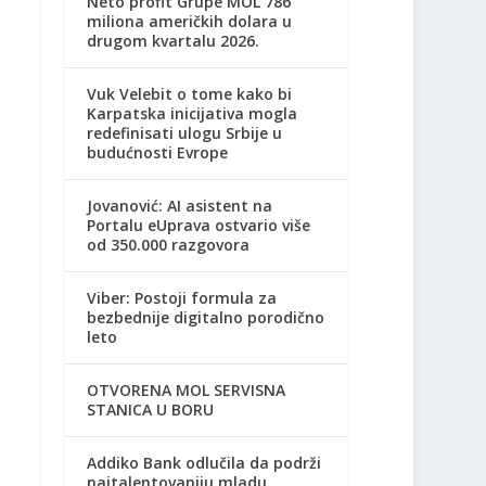
Neto profit Grupe MOL 786
miliona američkih dolara u
drugom kvartalu 2026.
Vuk Velebit o tome kako bi
Karpatska inicijativa mogla
redefinisati ulogu Srbije u
budućnosti Evrope
Jovanović: AI asistent na
Portalu eUprava ostvario više
od 350.000 razgovora
Viber: Postoji formula za
bezbednije digitalno porodično
leto
OTVORENA MOL SERVISNA
STANICA U BORU
Addiko Bank odlučila da podrži
najtalentovaniju mladu