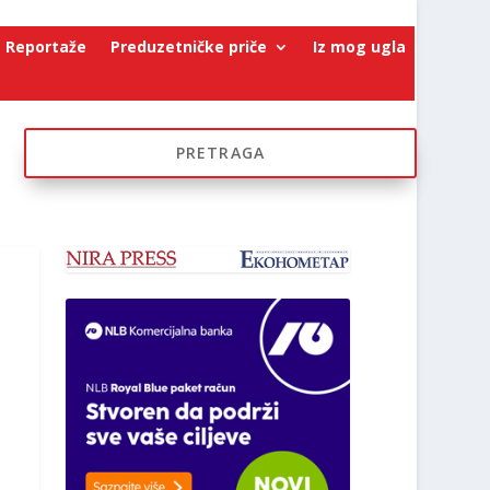
Reportaže
Preduzetničke priče
Iz mog ugla