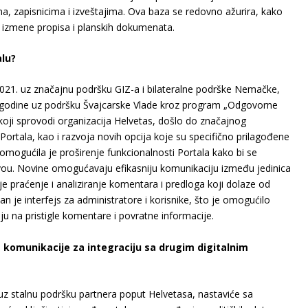
ma, zapisnicima i izveštajima. Ova baza se redovno ažurira, kako
je izmene propisa i planskih dokumenata.
alu?
21. uz značajnu podršku GIZ-a i bilateralne podrške Nemačke,
. godine uz podršku Švajcarske Vlade kroz program „Odgovorne
” koji sprovodi organizacija Helvetas, došlo do značajnog
ortala, kao i razvoja novih opcija koje su specifično prilagođene
omogućila je proširenje funkcionalnosti Portala kako bi se
ivou. Novine omogućavaju efikasniju komunikaciju između jedinica
e praćenje i analiziranje komentara i predloga koji dolaze od
n je interfejs za administratore i korisnike, što je omogućilo
ju na pristigle komentare i povratne informacije.
e komunikacije za integraciju sa drugim digitalnim
, uz stalnu podršku partnera poput Helvetasa, nastaviće sa