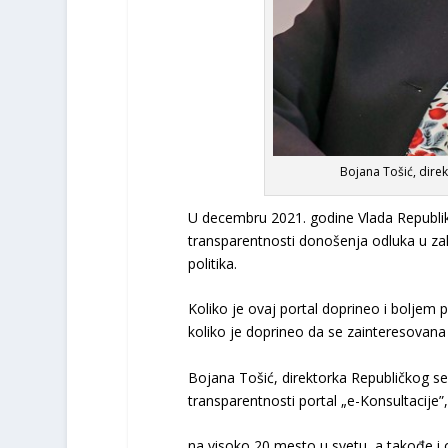
Bojana Tošić, direk
U decembru 2021. godine Vlada Republike
transparentnosti donošenja odluka u 
politika.
Koliko je ovaj portal doprineo i boljem 
koliko je doprineo da se zainteresovana 
Bojana Tošić, direktorka Republičkog sek
transparentnosti portal „e-Konsultacije”,
na visoko 20 mesto u svetu, a takođe i