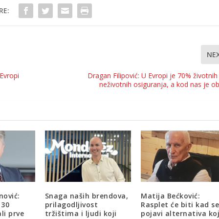
RE:
NE
Evropi
Dragan Filipović: U Evropi je 70% životnih
neživotnih osiguranja, a kod nas je o
nović:
Snaga naših brendova,
Matija Bećković:
 30
prilagodljivost
Rasplet će biti kad s
li prve
tržištima i ljudi koji
pojavi alternativa ko