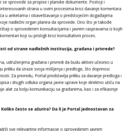
 se sprovode za propise i planske dokumente. Postoji i
nteresovanih strana u ovim procesima kroz davanje komentara
šća u anketama i obaveštavanja o predstojećim događajima
 koje nadležni organ planira da sprovede. Ono što je takođe
eštaji o sprovedenim konsultacijama i javnim raspravama iz kojih
omentari koji su pristigli kroz konsultativni proces.
sti od strane nadležnih institucija, građana i privrede?
 udruženjima građana i privredi da budu aktivni učesnici u
priliku da izraze svoja mišljenja i predloge, što doprinosi
sti. Za privredu, Portal predstavlja priliku za davanje predloga i
pisa i drugih odluka organa javne uprave koje direktno utiču na
 alat za bolju komunikaciju sa građanima, kao i za efikasnije
Koliko često se ažurira? Da li je Portal jednostavan za
adrži sve relevantne informacije o sprovedenim javnim