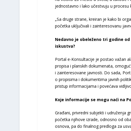
jednostavno i lako učestvuju u procesu k
„Sa druge strane, kreiran je kako bi org
početka uključivali i zainteresovanu javn
Nedavno je obeleženo tri godine od
iskustva?
Portal e-Konsultacije je postao važan 
propisa i planskih dokumenata, omogućav
i zainteresovane javnosti. Do sada, Porta
o propisima i dokumentima javnih politi
pristup informacijama i povećava vidljiv
Koje informacije se mogu naći na Po
Građani, privredni subjekti i udruženja 
početka njihove izrade, odnosno od ob
osnova, pa do finalnog predloga za usva