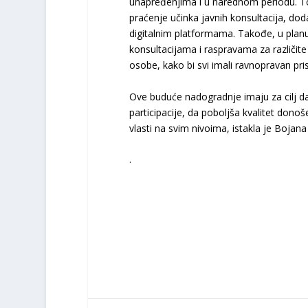
unapređenjima i u narednom periodu. To 
praćenje učinka javnih konsultacija, dod
digitalnim platformama. Takođe, u planu
konsultacijama i raspravama za različite 
osobe, kako bi svi imali ravnopravan pr
Ove buduće nadogradnje imaju za cilj da
participacije, da poboljša kvalitet dono
vlasti na svim nivoima, istakla je Bojana
.