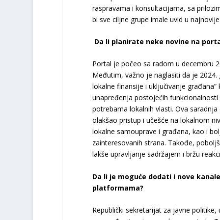
raspravama i konsultacijama, sa prilozi
bi sve ciljne grupe imale uvid u najnovi
Da li planirate neke novine na port
Portal je počeo sa radom u decembru 20
Međutim, važno je naglasiti da je 2024
lokalne finansije i uključivanje građana
unapređenja postojećih funkcionalnosti P
potrebama lokalnih vlasti. Ova saradnja 
olakšao pristup i učešće na lokalnom n
lokalne samouprave i građana, kao i bolj
zainteresovanih strana. Takođe, poboljša
lakše upravljanje sadržajem i bržu reakci
Da li je moguće dodati i nove kanal
platformama?
Republički sekretarijat za javne politike