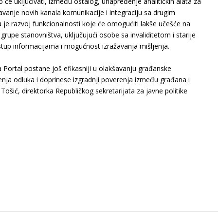
će uključivati, između ostalog, unapređenje analitičkih alata za
avanje novih kanala komunikacije i integraciju sa drugim
 je razvoj funkcionalnosti koje će omogućiti lakše učešće na
grupe stanovništva, uključujući osobe sa invaliditetom i starije
istup informacijama i mogućnost izražavanja mišljenja.
 Portal postane još efikasniji u olakšavanju građanske
šenja odluka i doprinese izgradnji poverenja između građana i
 Tošić, direktorka Republičkog sekretarijata za javne politike