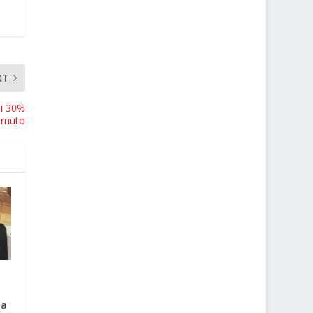
XT
 i 30%
brnuto
e
ja