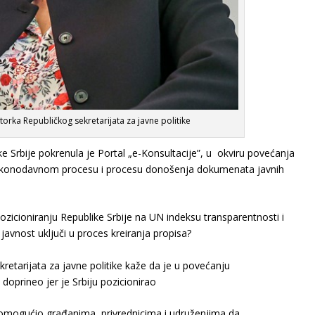
torka Republičkog sekretarijata za javne politike
 Srbije pokrenula je Portal „e-Konsultacije”, u okviru povećanja
zakonodavnom procesu i procesu donošenja dokumenata javnih
pozicioniranju Republike Srbije na UN indeksu transparentnosti i
javnost uključi u proces kreiranja propisa?
retarijata za javne politike kaže da je u povećanju
 doprineo jer je Srbiju pozicionirao
 omogućio građanima, privrednicima i udruženjima da