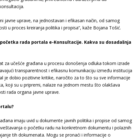
onsultacija.
ani javne uprave, na jednostavan i efikasan način, od samog
osti u proces kreiranja politika i propisa“, kaže Bojana Tošić.
 početka rada portala e-Konsultacije. Kakva su dosadašnja
alat za učešće građana u procesu donošenja odluka tokom izrade
ajući transparentnost i efikasnu komunikaciju između institucija
l je dobio pozitivne kritike, naročito za to što su sve informacije
ka, koji su u pripremi, nalaze na jednom mestu što olakšava
osti rada organa javne uprave.
rtalu?
građana imaju uvid u dokumente javnih politika i propise od samog
aveštavanja o početku radu na konkretnom dokumentu i polaznih
janje tih dokumenata. Mogu se pronaći i informacije o