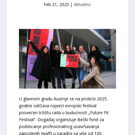
Feb 21, 2025
|
Aktuelno
U glavnom gradu Austrije se na proleće 2025.
godine održava najveći evropski festival
posvećen tržištu rada u budućnosti „Future Fit
Festival“. Događaj organizuje Bečki fond za
podsticanje profesionalnog usavršavanja
zaposlenih (waff) u saradnji sa više od 100