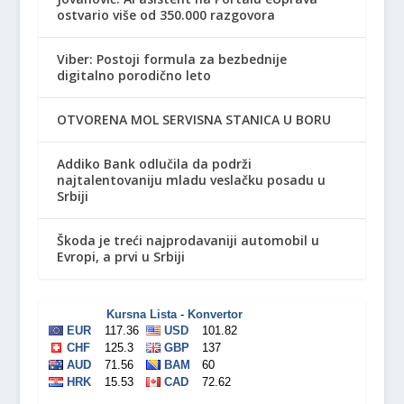
ostvario više od 350.000 razgovora
Viber: Postoji formula za bezbednije
digitalno porodično leto
OTVORENA MOL SERVISNA STANICA U BORU
Addiko Bank odlučila da podrži
najtalentovaniju mladu veslačku posadu u
Srbiji
Škoda je treći najprodavaniji automobil u
Evropi, a prvi u Srbiji