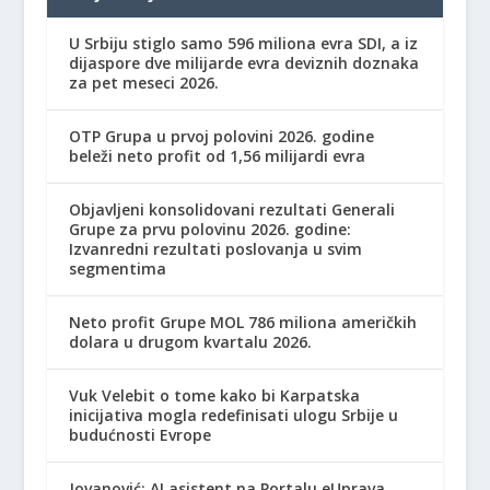
U Srbiju stiglo samo 596 miliona evra SDI, a iz
dijaspore dve milijarde evra deviznih doznaka
za pet meseci 2026.
OTP Grupa u prvoj polovini 2026. godine
beleži neto profit od 1,56 milijardi evra
Objavljeni konsolidovani rezultati Generali
Grupe za prvu polovinu 2026. godine:
Izvanredni rezultati poslovanja u svim
segmentima
Neto profit Grupe MOL 786 miliona američkih
dolara u drugom kvartalu 2026.
Vuk Velebit o tome kako bi Karpatska
inicijativa mogla redefinisati ulogu Srbije u
budućnosti Evrope
Jovanović: AI asistent na Portalu eUprava