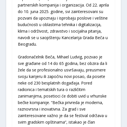
partnerskih kompanija i organizacija. Od 22. aprila
do 10. juna 2025. godine, svi zainteresovani su
pozvani da upoznaju i isprobaju poslove i veštine
budućnosti u oblastima tehnika i digitalizacija,
klima i održivost, zdravstvo i socijalna pitanja,
navodi se u saopštenju Kancelarija Grada Beča u
Beogradu.
Gradonačelnik Beča, Mihael Ludvig, pozvao je
sve građane od 14 do 65 godina, bez obzira da li
žele da se profesionalno usvršavaju, preusmere
svoju karijeru ili započnu novi posao, da posete
neke od 230 besplatnih događaja. Pored
radionica i tematskih tura o različitim
zanimanjima, posetioci će dobiti uvid u vrhunske
bečke kompanije. “Bečka privreda je moderna,
raznovrsna i inovativna. Za grad i sve
zainteresovane važno je da se festival održava u
svim gradskim opštinama“, istakao je član