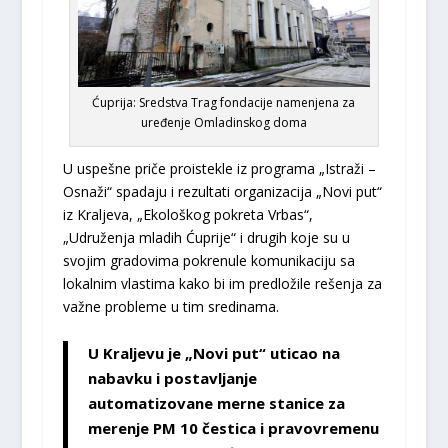
Ćuprija: Sredstva Trag fondacije namenjena za
uređenje Omladinskog doma
U uspešne priče proistekle iz programa „Istraži –
Osnaži“ spadaju i rezultati organizacija „Novi put“
iz Kraljeva, „Ekološkog pokreta Vrbas“,
„Udruženja mladih Ćuprije“ i drugih koje su u
svojim gradovima pokrenule komunikaciju sa
lokalnim vlastima kako bi im predložile rešenja za
važne probleme u tim sredinama.
U Kraljevu je „Novi put“ uticao na
nabavku i postavljanje
automatizovane merne stanice za
merenje PM 10 čestica i pravovremenu