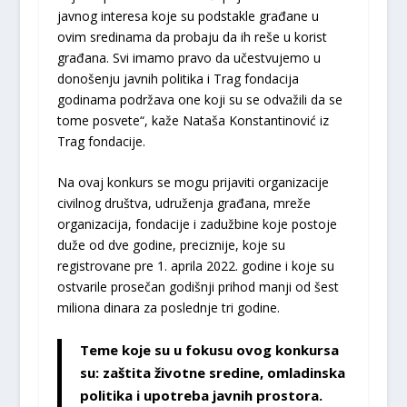
javnog interesa koje su podstakle građane u
ovim sredinama da probaju da ih reše u korist
građana. Svi imamo pravo da učestvujemo u
donošenju javnih politika i Trag fondacija
godinama podržava one koji su se odvažili da se
tome posvete“, kaže Nataša Konstantinović iz
Trag fondacije.
Na ovaj konkurs se mogu prijaviti organizacije
civilnog društva, udruženja građana, mreže
organizacija, fondacije i zadužbine koje postoje
duže od dve godine, preciznije, koje su
registrovane pre 1. aprila 2022. godine i koje su
ostvarile prosečan godišnji prihod manji od šest
miliona dinara za poslednje tri godine.
Teme koje su u fokusu ovog konkursa
su: zaštita životne sredine, omladinska
politika i upotreba javnih prostora.