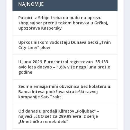
NAJNOVIJE
Putnici iz Srbije treba da budu na oprezu
zbog sajber pretnji tokom boravka u Grčkoj,
upozorava Kaspersky
Uprkos niskom vodostaju Dunava bečki „Twin
City Liner” plovi
U junu 2026. Eurocontrol registrovao 35.133
avio leta dnevno – 1,6% više nego juna prošle
godine
Sedma emisija mini obveznica bez kolaterala:
Banca Intesa podržava strateški razvoj
kompanije Sat-Trakt
Od danas u prodaji Klimtov „Poljubac“ –
najveći LEGO set za 299,99 evra iz serije
„Umetničko remek-delo“