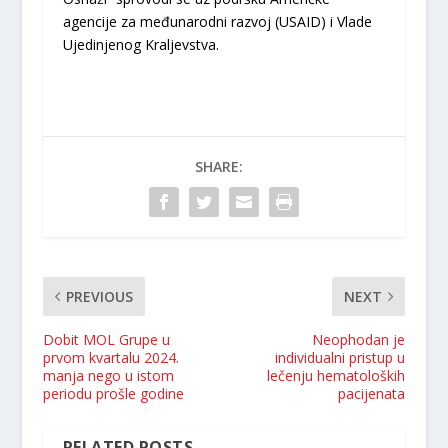
agencije za međunarodni razvoj (USAID) i Vlade
Ujedinjenog Kraljevstva.
SHARE:
PREVIOUS
NEXT
Dobit MOL Grupe u
Neophodan je
prvom kvartalu 2024.
individualni pristup u
manja nego u istom
lečenju hematoloških
periodu prošle godine
pacijenata
RELATED POSTS