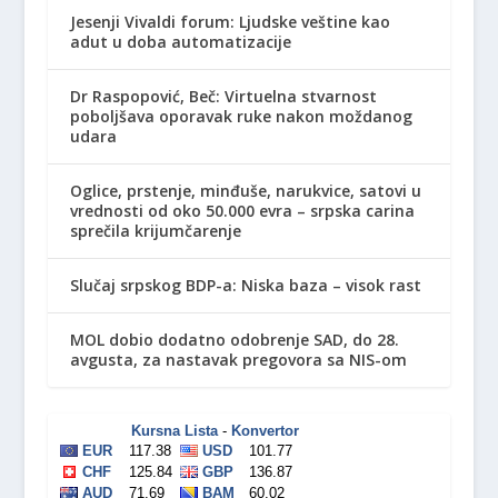
Jesenji Vivaldi forum: Ljudske veštine kao
adut u doba automatizacije
Dr Raspopović, Beč: Virtuelna stvarnost
poboljšava oporavak ruke nakon moždanog
udara
Oglice, prstenje, minđuše, narukvice, satovi u
vrednosti od oko 50.000 evra – srpska carina
sprečila krijumčarenje
Slučaj srpskog BDP-a: Niska baza – visok rast
MOL dobio dodatno odobrenje SAD, do 28.
avgusta, za nastavak pregovora sa NIS-om