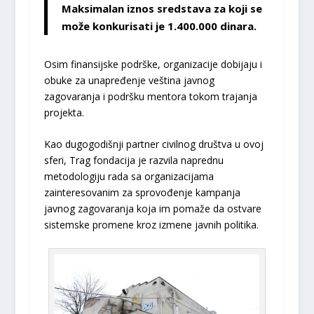
Maksimalan iznos sredstava za koji se
može konkurisati je 1.400.000 dinara.
Osim finansijske podrške, organizacije dobijaju i
obuke za unapređenje veština javnog
zagovaranja i podršku mentora tokom trajanja
projekta.
Kao dugogodišnji partner civilnog društva u ovoj
sferi, Trag fondacija je razvila naprednu
metodologiju rada sa organizacijama
zainteresovanim za sprovođenje kampanja
javnog zagovaranja koja im pomaže da ostvare
sistemske promene kroz izmene javnih politika.