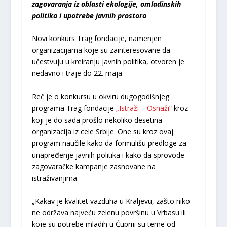
zagovaranja iz oblasti ekologije, omladinskih
politika i upotrebe javnih
prostora
Novi konkurs Trag fondacije, namenjen
organizacijama koje su zainteresovane da
učestvuju u kreiranju javnih politika, otvoren je
nedavno i traje do 22. maja.
Reč je o konkursu u okviru dugogodišnjeg
programa Trag fondacije
„Istraži – Osnaži“
kroz
koji je do sada prošlo nekoliko desetina
organizacija iz cele Srbije. One su kroz ovaj
program naučile kako da formulišu predloge za
unapređenje javnih politika i kako da sprovode
zagovaračke kampanje zasnovane na
istraživanjima.
„Kakav je kvalitet vazduha u Kraljevu, zašto niko
ne održava najveću zelenu površinu u Vrbasu ili
koje su potrebe mladih u Ćupriji su teme od