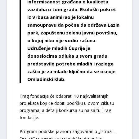
informisanost građana o kvalitetu
vazduha u tom gradu. Ekološki pokret
iz Vrbasa animirao je lokalnu
samoupravu da počne da održava Lazin
park, zapuštenu zelenu javnu površinu,
o kojoj niko nije vodio računa.
Udruženje mladih Ćuprije je
donosiocima odluka u svom gradu
predstavilo potrebe mladih i razloge
zašto je za mlade ključno da se osnuje
Omladinski klub.
Trag fondacija će odabrati 10 najkvalitetnijih
projekata koji će dobiti podršku u ovom ciklusu
programa, a detalji konkursa su na sajtu Trag
fondacije.
Program podrške javnom zagovaranju „Istraži –
Osnaži“ sprovodi se uz podršku Američke