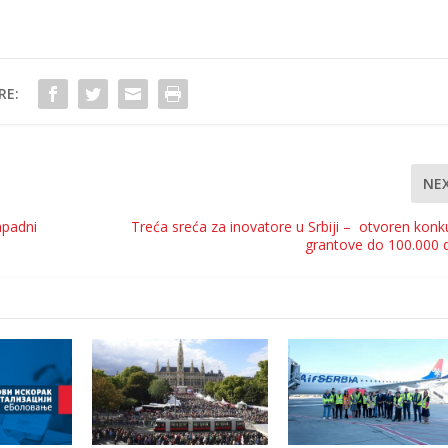
RE:
NE
apadni
Treća sreća za inovatore u Srbiji – otvoren konk
grantove do 100.000 