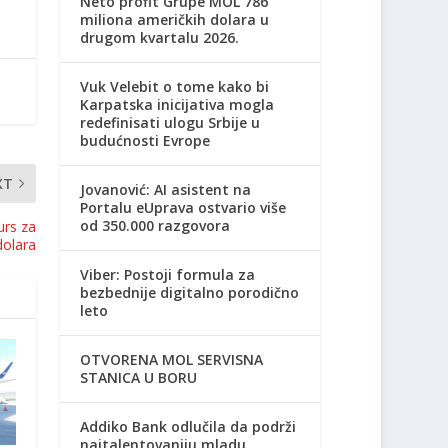
Neto profit Grupe MOL 786
miliona američkih dolara u
drugom kvartalu 2026.
Vuk Velebit o tome kako bi
Karpatska inicijativa mogla
redefinisati ulogu Srbije u
budućnosti Evrope
XT
Jovanović: AI asistent na
Portalu eUprava ostvario više
od 350.000 razgovora
urs za
dolara
Viber: Postoji formula za
bezbednije digitalno porodično
leto
OTVORENA MOL SERVISNA
STANICA U BORU
Addiko Bank odlučila da podrži
najtalentovaniju mladu