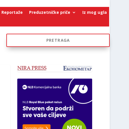
Reportaže
Preduzetničke priče
Iz mog ugla