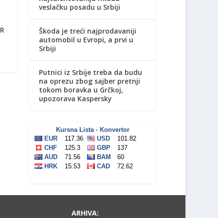
veslačku posadu u Srbiji
ER
Škoda je treći najprodavaniji
automobil u Evropi, a prvi u
Srbiji
Putnici iz Srbije treba da budu
na oprezu zbog sajber pretnji
tokom boravka u Grčkoj,
upozorava Kaspersky
ARHIVA: