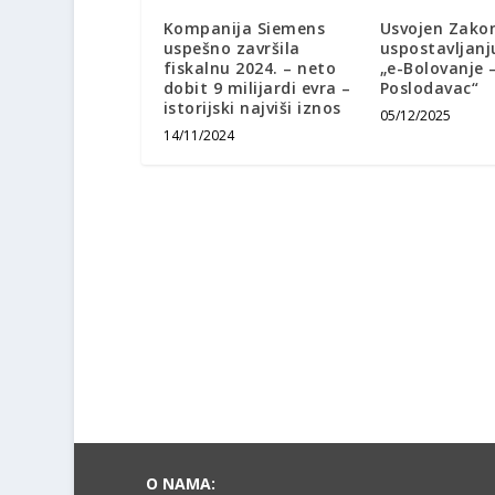
Kompanija Siemens
Usvojen Zako
uspešno završila
uspostavljanj
fiskalnu 2024. – neto
„e-Bolovanje 
dobit 9 milijardi evra –
Poslodavac“
istorijski najviši iznos
05/12/2025
14/11/2024
O NAMA: