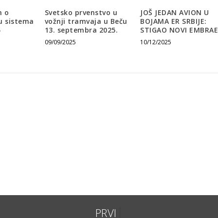
n o
Svetsko prvenstvo u
JOŠ JEDAN AVION U
u sistema
vožnji tramvaja u Beču
BOJAMA ER SRBIJE:
–
13. septembra 2025.
STIGAO NOVI EMBRA
09/09/2025
10/12/2025