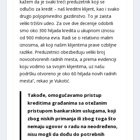
kažem da je svaki treći preduzetnik koji se
odlučio za kredit – naš kreditni klijent, kao i svako
drugo poljoprivredno gazdinstvo. To je zaista
veliki tržišni udeo. Za ove dve decenije odobrili
smo oko 300 hiljada kredita u ukupnom iznosu
od 900 miliona evra. Radi se o relativno malim
iznosima, ali koji našim klijentima prave ozbiljne
razlike. Preduzetnici obezbeđuju veliki broj
novootvorenih radnih mesta, a prema evidenciji
koju vodimo sa svojim klijentima, uz našu
podršku otvoreno je oko 60 hiljada novih radnih
mesta”, rekao je Vukotić.
Takođe, omogućavamo pristup
kreditima građanima sa otežanim
pristupom bankarskim uslugama, koji
zbog niskih primanja ili zbog toga što
nemaju ugovor o radu na neodređeno,
nisu mogli da dođu do potrebnih