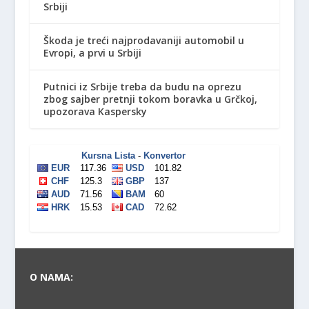
Srbiji
Škoda je treći najprodavaniji automobil u
Evropi, a prvi u Srbiji
Putnici iz Srbije treba da budu na oprezu
zbog sajber pretnji tokom boravka u Grčkoj,
upozorava Kaspersky
O NAMA: