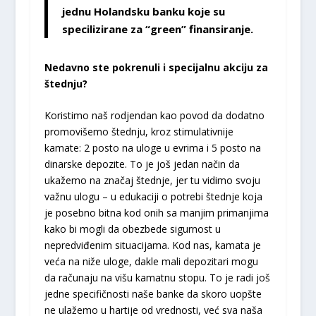
jednu Holandsku banku koje su
specilizirane za “green” finansiranje.
Nedavno ste pokrenuli i specijalnu akciju za
štednju?
Koristimo naš rodjendan kao povod da dodatno
promovišemo štednju, kroz stimulativnije
kamate: 2 posto na uloge u evrima i 5 posto na
dinarske depozite. To je još jedan način da
ukažemo na značaj štednje, jer tu vidimo svoju
važnu ulogu – u edukaciji o potrebi štednje koja
je posebno bitna kod onih sa manjim primanjima
kako bi mogli da obezbede sigurnost u
nepredviđenim situacijama. Kod nas, kamata je
veća na niže uloge, dakle mali depozitari mogu
da računaju na višu kamatnu stopu. To je radi još
jedne specifičnosti naše banke da skoro uopšte
ne ulažemo u hartije od vrednosti, već sva naša