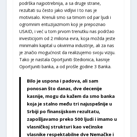
podrška najpotrebnija, a sa druge strane,
rezultati su često jako vidljivi I to nas je
motivisalo. Krenuli smo sa timom od par ljudi i
ogromnim entuzijazmom koji je prepoznao
USAID, i već u tom prvom trenutku nas podržao
investicijom od 2 miliona evra, koja možda jeste
minimalni kapital u okvirima industrije, ali za nas
je značio mogućnost da realizujemo svoju viziju.
Tako je nastala Oportjuniti štedionica, kasnije
Oportjuniti banka, a od prošle godine 3 Banka.
Bilo je uspona i padova, ali sam
ponosan što danas, dve decenije
kasnije, mogu da kažem da smo banka
koja je stalno među tri najuspešnije u
Srbiji po finansijskom rezultatu,
zapošljavamo preko 500 ljudi i imamo u
vlasničkoj strukturi kao većinske
vlasnike respektabilne dve Nemačke i