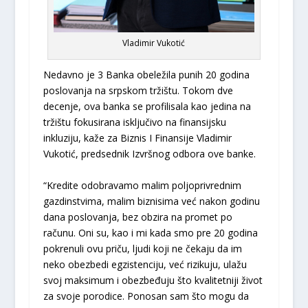
Vladimir Vukotić
Nedavno je 3 Banka obeležila punih 20 godina
poslovanja na srpskom tržištu. Tokom dve
decenje, ova banka se profilisala kao jedina na
tržištu fokusirana isključivo na finansijsku
inkluziju, kaže za Biznis I Finansije Vladimir
Vukotić, predsednik Izvršnog odbora ove banke.
“Kredite odobravamo malim poljoprivrednim
gazdinstvima, malim biznisima već nakon godinu
dana poslovanja, bez obzira na promet po
računu. Oni su, kao i mi kada smo pre 20 godina
pokrenuli ovu priču, ljudi koji ne čekaju da im
neko obezbedi egzistenciju, već rizikuju, ulažu
svoj maksimum i obezbeđuju što kvalitetniji život
za svoje porodice. Ponosan sam što mogu da