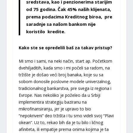
sredstava, kao i penzionerima starijim
od 75 godina. Čak 45% naših klijenata,
prema podacima Kreditnog biroa, pre
saradnje sa našom bankom nije
koristilo kredite.
Kako ste se opredelili baš za takav pristup?
Mi smo i sami, na neki način, start ap. Početkom
dvehiljaditih, kada smo i mi počeli sa radom, na
tržište je došao veći broj banaka, koje su sa
sobom donosile poslovne modele univerzalnog,
tradicionalnog bankarstva, pre svega iz regiona i
Evrope. Nas nekoliko je poželeo da u Srbiji
implementira strategiju baziranu na
mikrofinansiranju, jer je upravo to bio
“nepokriveni” deo tržišta i tu smo videli svoj “Plavi
okean”. Uz to, rekao bih da je tu bilo i ličnog
afiniteta, ili empatije prema onima kojima je ta