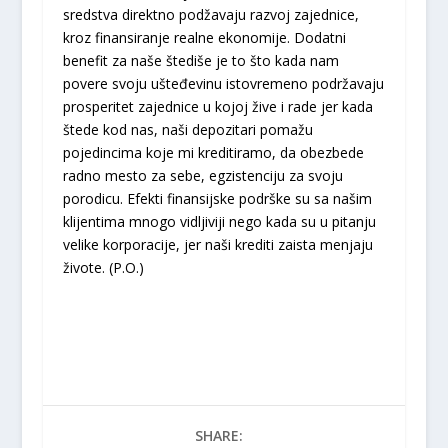
sredstva direktno podžavaju razvoj zajednice,
kroz finansiranje realne ekonomije. Dodatni
benefit za naše štediše je to što kada nam
povere svoju ušteđevinu istovremeno podržavaju
prosperitet zajednice u kojoj žive i rade jer kada
štede kod nas, naši depozitari pomažu
pojedincima koje mi kreditiramo, da obezbede
radno mesto za sebe, egzistenciju za svoju
porodicu. Efekti finansijske podrške su sa našim
klijentima mnogo vidljiviji nego kada su u pitanju
velike korporacije, jer naši krediti zaista menjaju
živote. (P.O.)
SHARE: