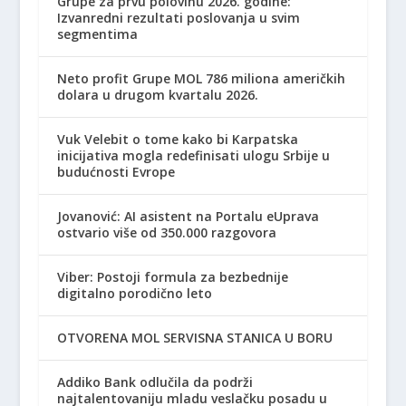
Grupe za prvu polovinu 2026. godine:
Izvanredni rezultati poslovanja u svim
segmentima
Neto profit Grupe MOL 786 miliona američkih
dolara u drugom kvartalu 2026.
Vuk Velebit o tome kako bi Karpatska
inicijativa mogla redefinisati ulogu Srbije u
budućnosti Evrope
Jovanović: AI asistent na Portalu eUprava
ostvario više od 350.000 razgovora
Viber: Postoji formula za bezbednije
digitalno porodično leto
OTVORENA MOL SERVISNA STANICA U BORU
Addiko Bank odlučila da podrži
najtalentovaniju mladu veslačku posadu u