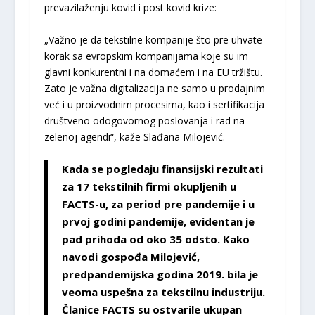
prevazilaženju kovid i post kovid krize:
„Važno je da tekstilne kompanije što pre uhvate
korak sa evropskim kompanijama koje su im
glavni konkurentni i na domaćem i na EU tržištu.
Zato je važna digitalizacija ne samo u prodajnim
već i u proizvodnim procesima, kao i sertifikacija
društveno odogovornog poslovanja i rad na
zelenoj agendi“, kaže Slađana Milojević.
Kada se pogledaju finansijski rezultati
za 17 tekstilnih firmi okupljenih u
FACTS-u, za period pre pandemije i u
prvoj godini pandemije, evidentan je
pad prihoda od oko 35 odsto. Kako
navodi gospođa Milojević,
predpandemijska godina 2019. bila je
veoma uspešna za tekstilnu industriju.
Članice FACTS su ostvarile ukupan