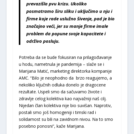
prevazišla pvu krizu. Ukoliko
posmatramo širu sliku i uključimo u nju i
firme koje rade uslužno šivenje, pad je bio
značajno veći, jer su manje firme imale
problem da popune svoje kapacitete i
održivo posluju.
Potreba da se bude fokusiran na prilagođavanje
u hodu, nametnula je pandemija – slaže se i
Marijana Matić, marketing direktorka kompanije
AMC. “Bilo je neophodno da brzo reagujemo, a
nekoliko ključnih odluka donelo je dragocene
rezultate. Uspeli smo da sačuvamo živote i
zdravlje celog kolektiva kao najvažniji naš cilj.
Nijedan član kolektiva nije bio suvišan. Naprotiv,
postali smo još homogeniji i timski rad i
solidarnost su bili na zavidnom nivou. Na to smo
posebno ponosni”, kaže Marijana.