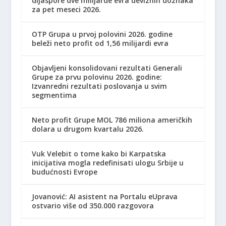
dijaspore dve milijarde evra deviznih doznaka
za pet meseci 2026.
OTP Grupa u prvoj polovini 2026. godine
beleži neto profit od 1,56 milijardi evra
Objavljeni konsolidovani rezultati Generali
Grupe za prvu polovinu 2026. godine:
Izvanredni rezultati poslovanja u svim
segmentima
Neto profit Grupe MOL 786 miliona američkih
dolara u drugom kvartalu 2026.
Vuk Velebit o tome kako bi Karpatska
inicijativa mogla redefinisati ulogu Srbije u
budućnosti Evrope
Jovanović: AI asistent na Portalu eUprava
ostvario više od 350.000 razgovora