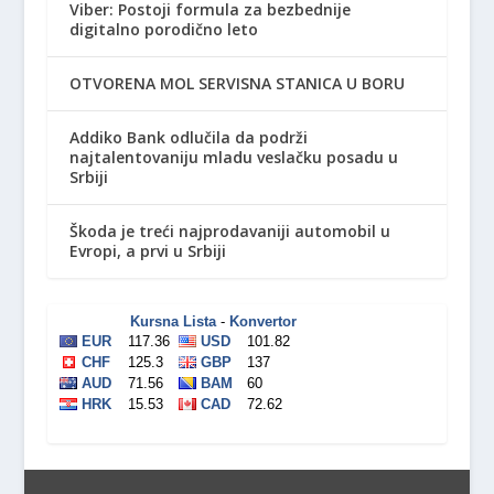
Viber: Postoji formula za bezbednije
digitalno porodično leto
OTVORENA MOL SERVISNA STANICA U BORU
Addiko Bank odlučila da podrži
najtalentovaniju mladu veslačku posadu u
Srbiji
Škoda je treći najprodavaniji automobil u
Evropi, a prvi u Srbiji