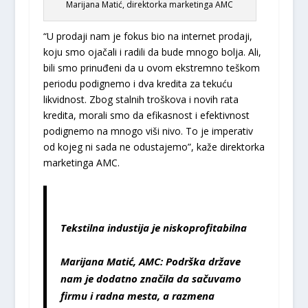
Marijana Matić, direktorka marketinga AMC
“U prodaji nam je fokus bio na internet prodaji,
koju smo ojačali i radili da bude mnogo bolja. Ali,
bili smo prinuđeni da u ovom ekstremno teškom
periodu podignemo i dva kredita za tekuću
likvidnost. Zbog stalnih troškova i novih rata
kredita, morali smo da efikasnost i efektivnost
podignemo na mnogo viši nivo. To je imperativ
od kojeg ni sada ne odustajemo”, kaže direktorka
marketinga AMC.
Tekstilna industija je niskoprofitabilna
Marijana Matić, AMC: Podrška države
nam je dodatno značila da sačuvamo
firmu i radna mesta, a razmena