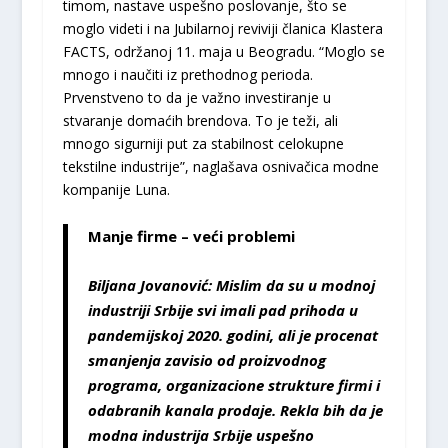
timom, nastave uspešno poslovanje, što se
moglo videti i na Jubilarnoj reviviji članica Klastera
FACTS, održanoj 11. maja u Beogradu. “Moglo se
mnogo i naučiti iz prethodnog perioda.
Prvenstveno to da je važno investiranje u
stvaranje domaćih brendova. To je teži, ali
mnogo sigurniji put za stabilnost celokupne
tekstilne industrije”, naglašava osnivačica modne
kompanije Luna.
Manje firme – veći problemi
Biljana Jovanović: Mislim da su u modnoj
industriji Srbije svi imali pad prihoda u
pandemijskoj 2020. godini, ali je procenat
smanjenja zavisio od proizvodnog
programa, organizacione strukture firmi i
odabranih kanala prodaje. Rekla bih da je
modna industrija Srbije uspešno