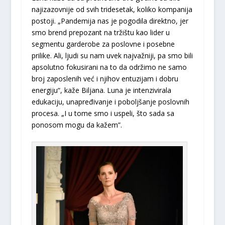
najizazovnije od svih tridesetak, koliko kompanija
postoji. „Pandemija nas je pogodila direktno, jer
smo brend prepozant na tržištu kao lider u
segmentu garderobe za poslovne i posebne
prilike. Ali, ljudi su nam uvek najvažniji, pa smo bili
apsolutno fokusirani na to da održimo ne samo
broj zaposlenih već i njihov entuzijam i dobru
energiju“, kaže Biljana. Luna je intenzivirala
edukaciju, unapređivanje i poboljšanje poslovnih
procesa. „I u tome smo i uspeli, što sada sa
ponosom mogu da kažem”.