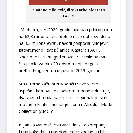
Slađana Milojević, direktorka Klastera
FACTS
„Međutim, već 2020. godine ukupan prihod pada
na 62,3 miliona evra, dok je neto dobit svedena
na 3,3 miliona evra”, navodi gospođa Milojević.
Istovremeno, izvoz članica Klastera FACTS
iznosio je u 2020. godini oko 19,2 miliona evra,
što je bilo za oko 20 odsto manje nego u
prethodnoj, veoma uspešnoj 2019. godini.
Šta o tome kažu proizvođači iz dve veoma
uspešne kompanije u sektoru modne industrije,
dva važna brenda na srpskoj i regionalnoj sceni
modne tekstilne industrije: Luna i Afrodita Mode
Collection (AMC)?
Biljana Jovanović, osnivač i direktor kompanije
Luna kaže da su prethodne dve godine su bile