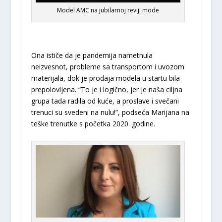
Model AMC na jubilarnoj reviji mode
Ona ističe da je pandemija nametnula
neizvesnot, probleme sa transportom i uvozom
materijala, dok je prodaja modela u startu bila
prepolovljena. “To je i logično, jer je naša ciljna
grupa tada radila od kuće, a proslave i svečani
trenuci su svedeni na nulu!”, podseća Marijana na
teške trenutke s početka 2020. godine.