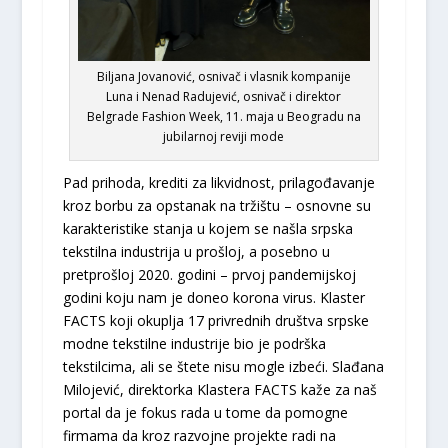
Biljana Jovanović, osnivač i vlasnik kompanije
Luna i Nenad Radujević, osnivač i direktor
Belgrade Fashion Week, 11. maja u Beogradu na
jubilarnoj reviji mode
Pad prihoda, krediti za likvidnost, prilagođavanje
kroz borbu za opstanak na tržištu – osnovne su
karakteristike stanja u kojem se našla srpska
tekstilna industrija u prošloj, a posebno u
pretprošloj 2020. godini – prvoj pandemijskoj
godini koju nam je doneo korona virus. Klaster
FACTS koji okuplja 17 privrednih društva srpske
modne tekstilne industrije bio je podrška
tekstilcima, ali se štete nisu mogle izbeći. Slađana
Milojević, direktorka Klastera FACTS kaže za naš
portal da je fokus rada u tome da pomogne
firmama da kroz razvojne projekte radi na