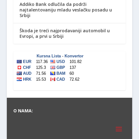
Addiko Bank odlučila da podrži
najtalentovaniju mladu veslačku posadu u
Srbiji
Škoda je treći najprodavaniji automobil u
Evropi, a prvi u Srbiji
O NAMA: