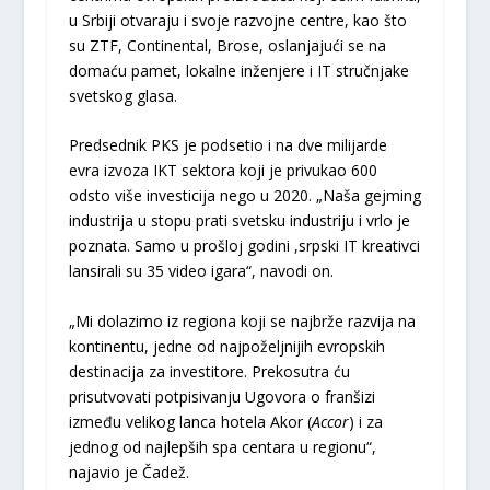
u Srbiji otvaraju i svoje razvojne centre, kao što
su ZTF, Continental, Brose, oslanjajući se na
domaću pamet, lokalne inženjere i IT stručnjake
svetskog glasa.
Predsednik PKS je podsetio i na dve milijarde
evra izvoza IKT sektora koji je privukao 600
odsto više investicija nego u 2020. „Naša gejming
industrija u stopu prati svetsku industriju i vrlo je
poznata. Samo u prošloj godini ,srpski IT kreativci
lansirali su 35 video igara“, navodi on.
„Mi dolazimo iz regiona koji se najbrže razvija na
kontinentu, jedne od najpoželjnijih evropskih
destinacija za investitore. Prekosutra ću
prisutvovati potpisivanju Ugovora o franšizi
između velikog lanca hotela Akor (
Accor
) i za
jednog od najlepših spa centara u regionu“,
najavio je Čadež.