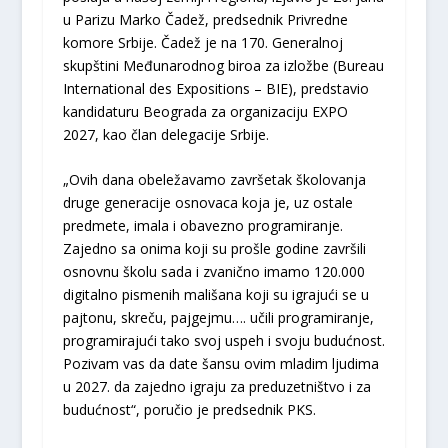
u Parizu Marko Čadež, predsednik Privredne
komore Srbije. Čadež je na 170. Generalnoj
skupštini Međunarodnog biroa za izložbe (Bureau
International des Expositions – BIE), predstavio
kandidaturu Beograda za organizaciju EXPO
2027, kao član delegacije Srbije.
„Ovih dana obeležavamo završetak školovanja
druge generacije osnovaca koja je, uz ostale
predmete, imala i obavezno programiranje.
Zajedno sa onima koji su prošle godine završili
osnovnu školu sada i zvanično imamo 120.000
digitalno pismenih mališana koji su igrajući se u
pajtonu, skreču, pajgejmu…. učili programiranje,
programirajući tako svoj uspeh i svoju budućnost.
Pozivam vas da date šansu ovim mladim ljudima
u 2027. da zajedno igraju za preduzetništvo i za
budućnost“, poručio je predsednik PKS.