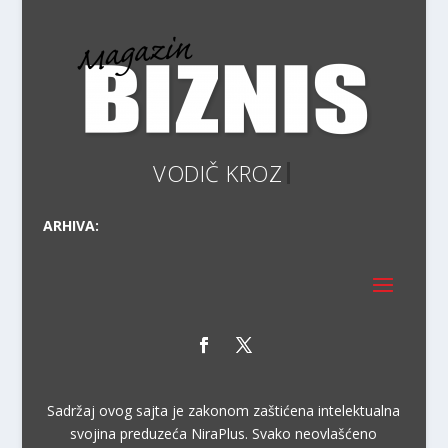
VOD
ARHIVA:
Sadržaj ovog sajta je zakonom zaštićena intelektualna
svojina preduzeća NiraPlus. Svako neovlašćeno