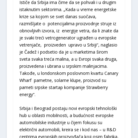
Ističe da Srbija ima čime da se pohvali i u drugim
istaknutim sektorima. „Kada u vreme energetske
krize sa kojom se svet danas suočava,
razmišljate o potencijalima proizvodnje struje iz
obnovljivih izvora, iz energije vetra, da li znate da
je svaki treći vetrogenerator ugrađen u evropske
vetrenjače, proizveden upravo u Srbiji“, naglasio
je Čadež i podsetio da je u marketima širom
sveta svaka treća malina, a u Evropi svaka druga,
proizvedena i ubrana u srpskim malinjacima.
Takođe, u londonskom poslovnom kvartu Canary
Wharf pametne, solarne klupe, proizvod su
pameti srpske startap kompanije Strawberry
energy“.
Srbija i Beograd postaju novi evropski tehnološki
hub u oblasti mobilnosti, a budućnost evropske
automobilske industrije u čijem fokusu su
električni automobili, kreira se i kod nas – u R&D
centrima evropskih proizvođača koji osim fabrika,