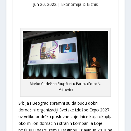
Jun 20, 2022
|
Ekonomija & Biznis
Marko Čadež na Skupštini u Parizu (Foto: N.
Mitrović)
Srbija i Beograd spremni su da budu dobri
domaćini organizaciji Svetske izložbe Expo 2027
uz veliku podršku poslovne zajednice koja okuplja
oko milion domaćih i stranih kompanija koje
posluju u našoj zemlji i regionu, izjavio je 20. juna