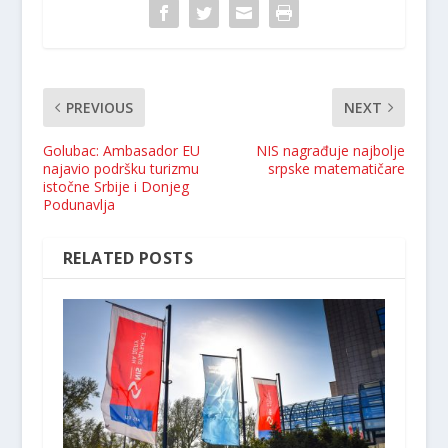
PREVIOUS
NEXT
Golubac: Ambasador EU
NIS nagrađuje najbolјe
najavio podršku turizmu
srpske matematičare
istočne Srbije i Donjeg
Podunavlja
RELATED POSTS