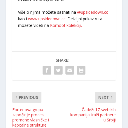
Više o njima možete saznati na
@upsidedown.cc
kao i
www.upsidedown.cc
. Detaljni prikaz ruta
možete videti na
Komoot kolekciji.
SHARE:
PREVIOUS
NEXT
Fortenova grupa
Čadež: 17 svetskih
započinje proces
kompanija traži partnere
promene vlasničke i
u Srbiji
kapitalne strukture