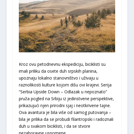
Kroz ovu petodnevnu ekspediciju, biciklisti su
imali priliku da osete duh srpskih planina,
upoznaju lokalno stanovništvo i uživaju u
raznolikosti kulture kojom dišu ovi krajevi. Serija
“Serbia Upside Down – Odlazak u nepoznato”
pruža pogled na Srbiju iz jedinstvene perspektive,
prikazujući njen prirodni sjaj i neotkrivene tajne.
Ova avantura je bila više od samog putovanja –
bila je prilika da se probudi filantropski i radoznali
duh u svakom biciklisti, i da se stvore
nezaboravne uspomene.