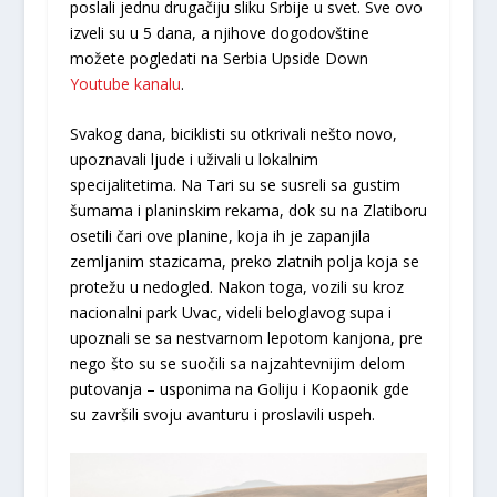
poslali jednu drugačiju sliku Srbije u svet. Sve ovo
izveli su u 5 dana, a njihove dogodovštine
možete pogledati na Serbia Upside Down
Youtube kanalu
.
Svakog dana, biciklisti su otkrivali nešto novo,
upoznavali ljude i uživali u lokalnim
specijalitetima. Na Tari su se susreli sa gustim
šumama i planinskim rekama, dok su na Zlatiboru
osetili čari ove planine, koja ih je zapanjila
zemljanim stazicama, preko zlatnih polja koja se
protežu u nedogled. Nakon toga, vozili su kroz
nacionalni park Uvac, videli beloglavog supa i
upoznali se sa nestvarnom lepotom kanjona, pre
nego što su se suočili sa najzahtevnijim delom
putovanja – usponima na Goliju i Kopaonik gde
su završili svoju avanturu i proslavili uspeh.