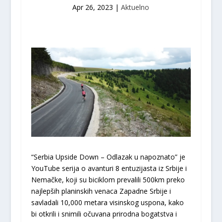
Apr 26, 2023
|
Aktuelno
“Serbia Upside Down – Odlazak u napoznato” je
YouTube serija o avanturi 8 entuzijasta iz Srbije i
Nemačke, koji su biciklom prevalili 500km preko
najlepših planinskih venaca Zapadne Srbije i
savladali 10,000 metara visinskog uspona, kako
bi otkrili i snimili očuvana prirodna bogatstva i