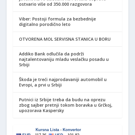
ostvario više od 350.000 razgovora
Viber: Postoji formula za bezbednije
digitalno porodično leto
OTVORENA MOL SERVISNA STANICA U BORU
Addiko Bank odlučila da podrži
najtalentovaniju mladu veslačku posadu u
Srbiji
Škoda je treći najprodavaniji automobil u
Evropi, a prvi u Srbiji
Putnici iz Srbije treba da budu na oprezu
zbog sajber pretnji tokom boravka u Grčkoj,
upozorava Kaspersky