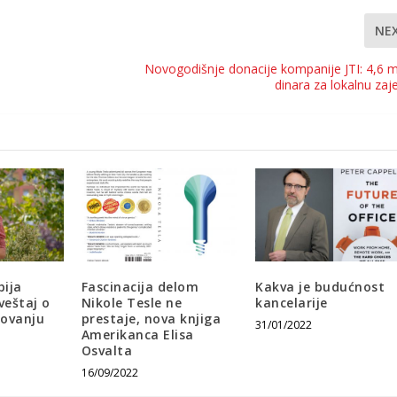
NE
Novogodišnje donacije kompanije JTI: 4,6 m
dinara za lokalnu zaj
bija
Fascinacija delom
Kakva je budućnost
veštaj o
Nikole Tesle ne
kancelarije
lovanju
prestaje, nova knjiga
31/01/2022
Amerikanca Elisa
Osvalta
16/09/2022