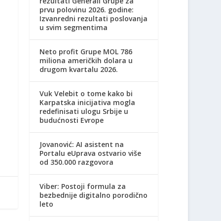
rezultati Generali Grupe za
prvu polovinu 2026. godine:
Izvanredni rezultati poslovanja
u svim segmentima
Neto profit Grupe MOL 786
miliona američkih dolara u
drugom kvartalu 2026.
Vuk Velebit o tome kako bi
Karpatska inicijativa mogla
redefinisati ulogu Srbije u
budućnosti Evrope
Jovanović: AI asistent na
Portalu eUprava ostvario više
od 350.000 razgovora
Viber: Postoji formula za
bezbednije digitalno porodično
leto