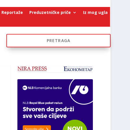
Reportaže
Preduzetničke priče
Iz mog ugla