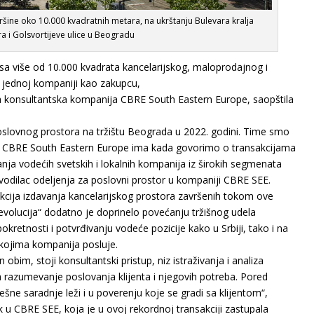
vršine oko 10.000 kvadratnih metara, na ukrštanju Bulevara kralja
a i Golsvortijeve ulice u Beogradu
sa
više od
1
0
.000 kvadrata
kancelarijskog, maloprodajnog i
o jednoj kompaniji kao zakupcu,
a konsultantska kompanija
CBRE South E
astern Europe, saopštila
oslovnog prostora na tržištu Beograda
u
2022. godin
i
.
Time
smo
CBRE South Eastern Europe ima kada govorimo o
transakcijama
nja vodećih svetskih i lokalnih kompanija iz
širokih segmenata
vodilac odeljenja za poslovni prostor u
kompaniji C
BRE SEE
.
akcija izdavanja kancelarijskog prostora završenih tokom ove
evolucija“ dodatno je doprinelo povećanju
tržišn
og udela
okretnosti
i
potvrđivanju vodeće pozicije kako u Srbiji, tako i
na
kojima
kompanija posluje
.
 obim, stoji konsultantski pristup, niz istraživanja i analiza
a razumevanj
e
poslovanja klijenta
i njegovih potreba
. Pored
ešne saradnje leži
i
u poverenju koje se gradi sa klijentom
“
,
nik u CBRE SEE
, koja je u ovoj rekordnoj tra
nsakciji
zastupala