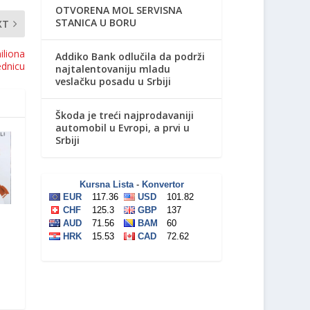
OTVORENA MOL SERVISNA
STANICA U BORU
XT
iliona
Addiko Bank odlučila da podrži
ednicu
najtalentovaniju mladu
veslačku posadu u Srbiji
Škoda je treći najprodavaniji
automobil u Evropi, a prvi u
Srbiji