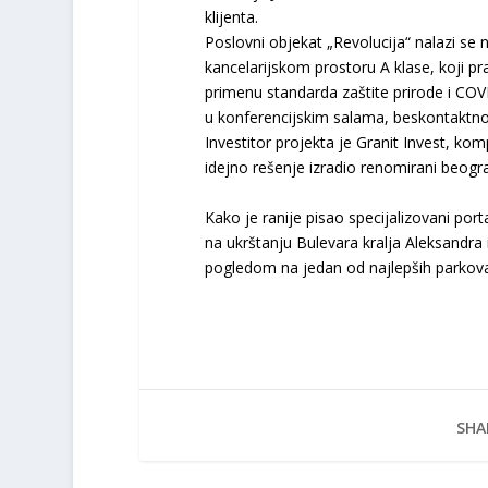
klijenta.
Poslovni objekat
„
Revolucija
“
nalazi se 
kancelarijskom prostoru A klase, koji pr
primenu standar
da zaštite prirode i COV
u konferencijskim salama, beskontaktno o
Investitor projekta je
Granit Invest
, komp
i
dejno rešenje izradio renomirani beograd
Kako je ranije pisao specijalizovani por
na ukrštanju Bulevara kralja Aleksandra
pogledom na jedan od najlepših parkova
SHA