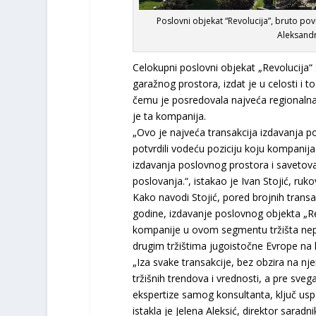
Poslovni objekat “Revolucija”, bruto po
Aleksandr
Celokupni
poslovni objekat „Revolucija“
garažnog prostora, izdat je u celosti
i t
čemu je posredovala najveća regionaln
je ta kompanija
.
„
Ovo je
najveća
transakcij
a
izdavanja p
potvrdili vodeću poziciju koju kompanij
a
izdavanja poslovnog prostora i savetova
poslovanja
.
“
, istakao je Ivan Stojić
, ruko
Kako navodi Stojić, pored brojnih trans
godine, izdavanje poslovnog objekta „R
kompanije
u ovom segmentu tržišta nep
drugim tržištima
jugoistočne Evrope
na
„
Iza svake transakcije, bez obzira na njen
tržišnih trendova i vrednosti,
a pre sveg
ek
s
pertize samog konsultanta, ključ usp
istakla je
Jelena Aleksić, direktor sarad