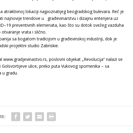
na atraktivnoj lokaciji najpoznatijeg beogradskog bulevara. Reč
je
ati najnovije trendove u građevinarstvu i dizajnu enterijera uz
ID
–
19 preventivnih elemenata, kao što su dotok svežeg vazduha
tvaranje vrata i slično.
anija sa bogatom tradicijom u građevinskoj industriji, dok je
ski projektni studio Zabriskie.
tal www.gradjevinastvo.rs,
poslovni objekat „Revolucija“ nalazi se
 i Golsvortijeve ulice, preko puta Vukovog spomenika – sa
 u gradu.
RE: