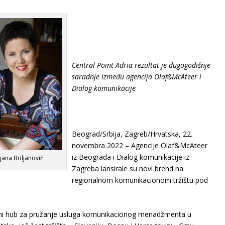
Central Point Adria rezultat je dugogodišnje
saradnje između agencija Olaf&McAteer i
Dialog komunikacije
Beograd/Srbija, Zagreb/Hrvatska, 22.
novembra 2022 – Agencije Olaf&McAteer
iz Beograda i Dialog komunikacije iz
iljana Boljanović
Zagreba lansirale su novi brend na
regionalnom komunikacionom tržištu pod
nalni hub za pružanje usluga komunikacionog menadžmenta u