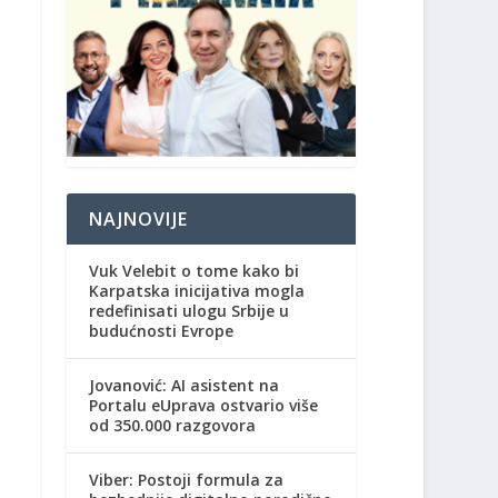
NAJNOVIJE
Vuk Velebit o tome kako bi
Karpatska inicijativa mogla
redefinisati ulogu Srbije u
budućnosti Evrope
Jovanović: AI asistent na
Portalu eUprava ostvario više
od 350.000 razgovora
Viber: Postoji formula za