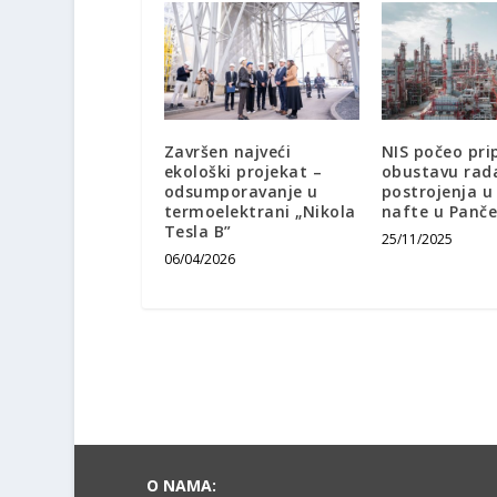
Završen najveći
NIS počeo pr
ekološki projekat –
obustavu rad
odsumporavanje u
postrojenja u 
termoelektrani „Nikola
nafte u Panč
Tesla B”
25/11/2025
06/04/2026
O NAMA: