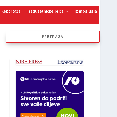
Reportaže
Preduzetničke priče
Iz mog ugla