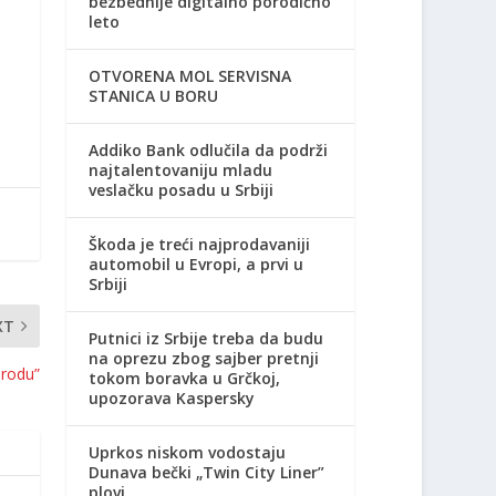
bezbednije digitalno porodično
leto
OTVORENA MOL SERVISNA
STANICA U BORU
Addiko Bank odlučila da podrži
najtalentovaniju mladu
veslačku posadu u Srbiji
Škoda je treći najprodavaniji
automobil u Evropi, a prvi u
Srbiji
XT
Putnici iz Srbije treba da budu
na oprezu zbog sajber pretnji
rirodu”
tokom boravka u Grčkoj,
upozorava Kaspersky
Uprkos niskom vodostaju
Dunava bečki „Twin City Liner”
plovi