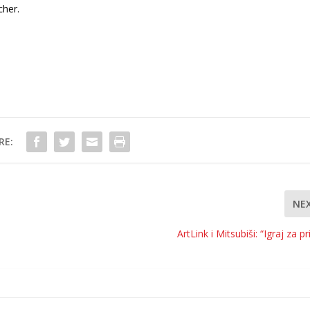
cher.
RE:
NE
ArtLink i Mitsubiši: “Igraj za p