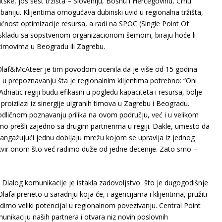
rvatske, još šest tržišta – Sloveniju, Bosnu i Hercegovinu, Crnu
aniju. Klijentima omogućava dubinski uvid u regionalna tržišta,
ost optimizacije resursa, a radi na SPOC (Single Point Of
, u skladu sa sopstvenom organizacionom šemom, biraju hoće li
 timovima u Beogradu ili Zagrebu.
e Olaf&McAteer je tim povodom ocenila da je više od 15 godina
u prepoznavanju šta je regionalnim klijentima potrebno: “Oni
driatic regiji budu efikasni u pogledu kapaciteta i resursa, bolje
roizilazi iz sinergije uigranih timova u Zagrebu i Beogradu.
dličnom poznavanju prilika na ovom području, već i u velikom
o prešli zajedno sa drugim partnerima u regiji. Dakle, umesto da
iji, angažujući jednu dobijaju mrežu kojom se upravlja iz jednog
okvir onom što već radimo duže od jedne decenije. Zato smo –
e Dialog komunikacije je istakla zadovoljstvo što je dugogodišnje
Olafa preneto u saradnju koja će, i agencijama i klijentima, pružiti
dimo veliki potencijal u regionalnom povezivanju. Central Point
omunikaciju naših partnera i otvara niz novih poslovnih