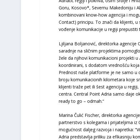
Adriatic regiji i pokriva, osim Srbije i H
Goru, Kosovo*, Severnu Makedoniju i Alb
kombinovani know-how agencija i mogućn
Contact) principu. To znači da klijenti
vođenje komunikacije u regiji prepustiti
Ljiljana Boljanović, direktorka agencij
saradnje na sličnim projektima pomoglo 
žele da njihovi komunikacioni projekti u A
koordinirani, s dodatom vrednošću koja p
Prednost naše platforme je ne samo u o
broju komunikacionih kilometara koje sm
klijenti traže pet ili šest agencija u reg
centra. Central Point Adria samo daje 
ready to go – odmah.“
Marina Čulić Fischer, direktorka agencij
partnerstvo s kolegama i prijateljima iz 
mogućnost daljeg razvoja i napretka: “Vi
Adria predstavlja priliku za efikasniju k