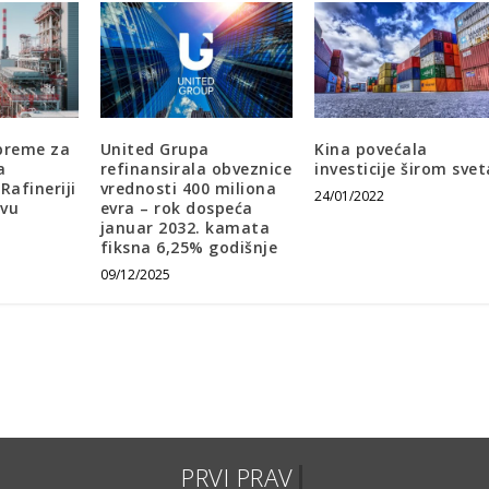
ipreme za
United Grupa
Kina povećala
a
refinansirala obveznice
investicije širom svet
Rafineriji
vrednosti 400 miliona
24/01/2022
evu
evra – rok dospeća
januar 2032. kamata
fiksna 6,25% godišnje
09/12/2025
P