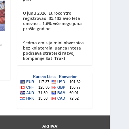
U junu 2026. Eurocontrol
registrovao 35.133 avio leta
dnevno – 1,6% više nego juna
prošle godine
Sedma emisija mini obveznica
a
bez kolaterala: Banca Intesa
podržava strateški razvoj
kompanije Sat-Trakt
ARHIVA: