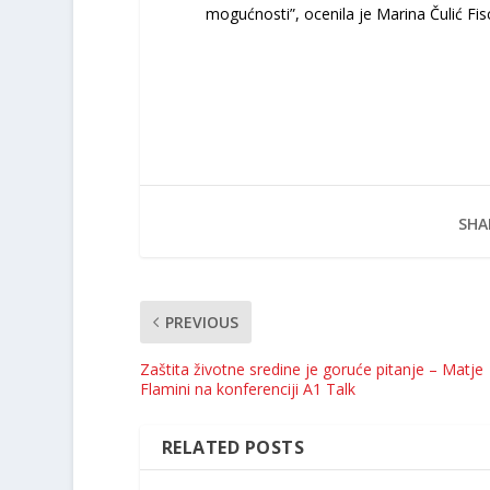
mogućnosti”, ocenila je Marina Čulić Fis
SHA
PREVIOUS
Zaštita životne sredine je goruće pitanje – Matje
Flamini na konferenciji A1 Talk
RELATED POSTS