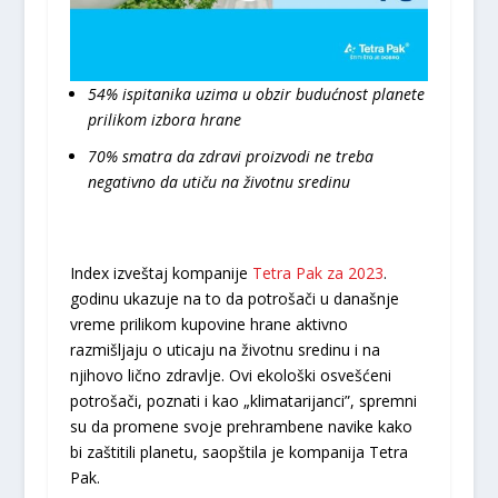
54% ispitanika uzima u obzir budućnost planete
prilikom izbora hrane
70% smatra da zdravi proizvodi ne treba
negativno da utiču na životnu sredinu
Index izveštaj kompanije
Tetra Pak za 2023
.
godinu ukazuje na to da potrošači u današnje
vreme prilikom kupovine hrane aktivno
razmišljaju o uticaju na životnu sredinu i na
njihovo lično zdravlje. Ovi ekološki osvešćeni
potrošači, poznati i kao „klimatarijanci”, spremni
su da promene svoje prehrambene navike kako
bi zaštitili planetu, saopštila je kompanija Tetra
Pak.