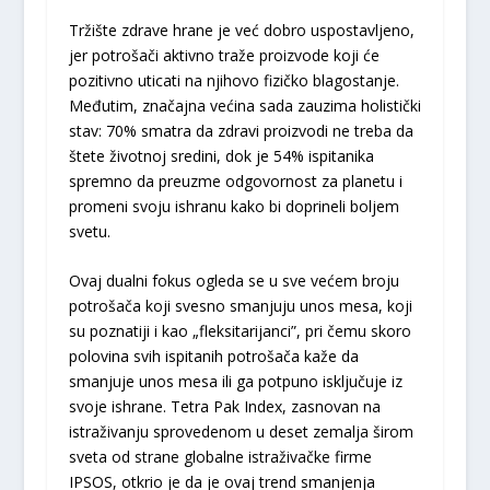
Tržište zdrave hrane je već dobro uspostavljeno,
jer potrošači aktivno traže proizvode koji će
pozitivno uticati na njihovo fizičko blagostanje.
Međutim, značajna većina sada zauzima holistički
stav: 70% smatra da zdravi proizvodi ne treba da
štete životnoj sredini, dok je 54% ispitanika
spremno da preuzme odgovornost za planetu i
promeni svoju ishranu kako bi doprineli boljem
svetu.
Ovaj dualni fokus ogleda se u sve većem broju
potrošača koji svesno smanjuju unos mesa, koji
su poznatiji i kao „fleksitarijanci”, pri čemu skoro
polovina svih ispitanih potrošača kaže da
smanjuje unos mesa ili ga potpuno isključuje iz
svoje ishrane. Tetra Pak Index, zasnovan na
istraživanju sprovedenom u deset zemalja širom
sveta od strane globalne istraživačke firme
IPSOS, otkrio je da je ovaj trend smanjenja