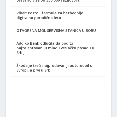
ostvario više od 350.000 razgovora
Viber: Postoji formula za bezbednije
digitalno porodično leto
OTVORENA MOL SERVISNA STANICA U BORU
Addiko Bank odlučila da podrži
najtalentovaniju mladu veslačku posadu u
Srbiji
Škoda je treći najprodavaniji automobil u
Evropi, a prvi u Srbiji