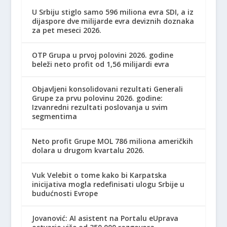
U Srbiju stiglo samo 596 miliona evra SDI, a iz
dijaspore dve milijarde evra deviznih doznaka
za pet meseci 2026.
OTP Grupa u prvoj polovini 2026. godine
beleži neto profit od 1,56 milijardi evra
Objavljeni konsolidovani rezultati Generali
Grupe za prvu polovinu 2026. godine:
Izvanredni rezultati poslovanja u svim
segmentima
Neto profit Grupe MOL 786 miliona američkih
dolara u drugom kvartalu 2026.
Vuk Velebit o tome kako bi Karpatska
inicijativa mogla redefinisati ulogu Srbije u
budućnosti Evrope
Jovanović: AI asistent na Portalu eUprava