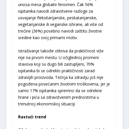
unosa mesa globalni fenomen. Čak 56%
ispitanika navodi zdravstvene razloge za
usvajanje fleksitarijanske, peskatarijanske,
vegetarijanske ili veganske ishrane, ali više od
trećine (36%) posebno navodi zaštitu životne
sredine kao svoj primarni motiv.
Istraživanje takođe otkriva da praktičnost više
nije na prvom mestu. U očiglednoj promeni
stavova koji su dugo bili zastupljeni, 70%
ispitanika bi se odreklo praktičnosti zarad
zdravijih proizvoda. Težnja ka zdravlju još nije
pogođena povećanim životnim troškovima, jer je
samo 17% ispitanika spremno da se odrekne
hrane i pića sa zdravstvenim prednostima u
trenutnoj ekonomskoj situaciji.
Rastući trend