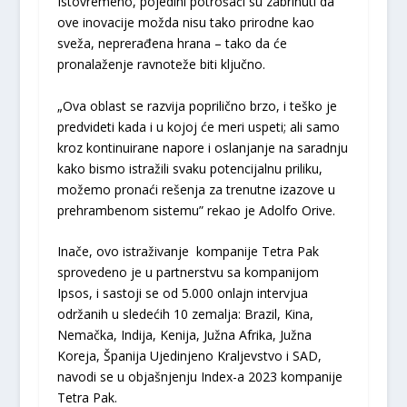
Istovremeno, pojedini potrošači su zabrinuti da
ove inovacije možda nisu tako prirodne kao
sveža, neprerađena hrana – tako da će
pronalaženje ravnoteže biti ključno.
„Ova oblast se razvija poprilično brzo, i teško je
predvideti kada i u kojoj će meri uspeti; ali samo
kroz kontinuirane napore i oslanjanje na saradnju
kako bismo istražili svaku potencijalnu priliku,
možemo pronaći rešenja za trenutne izazove u
prehrambenom sistemu” rekao je Adolfo Orive.
Inače, ovo istraživanje kompanije Tetra Pak
sprovedeno je u partnerstvu sa kompanijom
Ipsos, i sastoji se od 5.000 onlajn intervjua
održanih u sledećih 10 zemalja: Brazil, Kina,
Nemačka, Indija, Kenija, Južna Afrika, Južna
Koreja, Španija Ujedinjeno Kraljevstvo i SAD,
navodi se u objašnjenju Index-a 2023 kompanije
Tetra Pak.