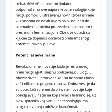
trebati 60% više hrane, mi dodatno
potpomažemo ove napore kroz tehnologije koje
mogu pomoći u istraživanju novih izvora ishrane
– u rasponu od novih izvora na biljnoj bazi do
alternativnih proteina proizvedenih biomasom i
preciznom fermentacijom. Obe ove oblasti su
ključne za doprinos održivosti prehrambenog
sistema”, naveo je Orive.
Potencijal nove hrane
Revolucionarne inovacije kada je reč o novoj
hrani mogu igrati snažnu podržavajuću ulogu u
obezbeđivanju proizvoda koji su ne samo ukusni
već i efikasni u pogledu resursa. Dobra vest je da
su potrošači spremni da prihvate inovacije koje
poboljšavaju način na koji živimo i hranimo se, uz
62% ispitanika koji veruju da tehnologija ima
ulogu u stvaranju održivije budućnosti.