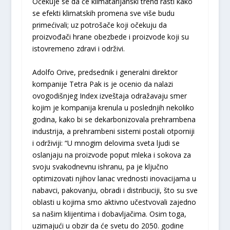
Očekuje se da će klimatarijanski trend rasti kako
se efekti klimatskih promena sve više budu
primećivali; uz potrošače koji očekuju da
proizvođači hrane obezbede i proizvode koji su
istovremeno zdravi i održivi.
Adolfo Orive, predsednik i generalni direktor
kompanije Tetra Pak is je ocenio da nalazi
ovogodišnjeg Index izveštaja odražavaju smer
kojim je kompanija krenula u poslednjih nekoliko
godina, kako bi se dekarbonizovala prehrambena
industrija, a prehrambeni sistemi postali otporniji
i održiviji: “U mnogim delovima sveta ljudi se
oslanjaju na proizvode poput mleka i sokova za
svoju svakodnevnu ishranu, pa je ključno
optimizovati njihov lanac vrednosti inovacijama u
nabavci, pakovanju, obradi i distribuciji, što su sve
oblasti u kojima smo aktivno učestvovali zajedno
sa našim klijentima i dobavljačima. Osim toga,
uzimajući u obzir da će svetu do 2050. godine