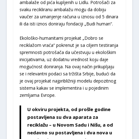
ambalaže od pića kupljenih u Lidlu. Potrošači za
svaku recikliranu ambalažu mogu da dobiju
vaučer za umanjenje računa u iznosu od 5 dinara
ili da isti iznos doniraju fondaciji „Budi human“.
Ekološko-humanitarni projekat „Dobro se
reciklažom vraća“ pokrenut je sa ciljem testiranja
spremnosti potrošača da učestvuju u ekološkim
inicijativama, uz dodatnu vrednost koju daje
mogućnost doniranja. Na ovaj način prikupljaju
se i relevantni podaci sa tržišta Srbije, budući da
je ovaj projekat najpribližniji modelu depozitnog
sistema kakav se implementira i u pojedinim
zemljama Evrope.
U okviru projekta, od prošle godine
postavljena su dva aparata za
reciklažu – u Novom Sadu i Nišu, a od
nedavno su postavljena i dva nova u