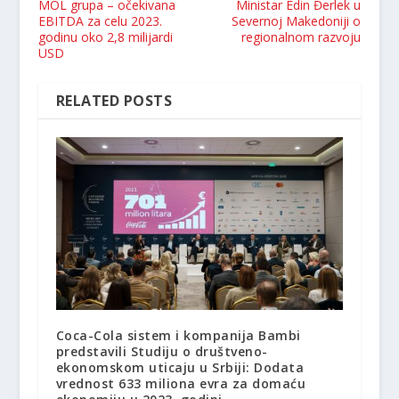
MOL grupa – očekivana
Ministar Edin Đerlek u
EBITDA za celu 2023.
Severnoj Makedoniji o
godinu oko 2,8 milijardi
regionalnom razvoju
USD
RELATED POSTS
Coca-Cola sistem i kompanija Bambi
predstavili Studiju o društveno-
ekonomskom uticaju u Srbiji: Dodata
vrednost 633 miliona evra za domaću