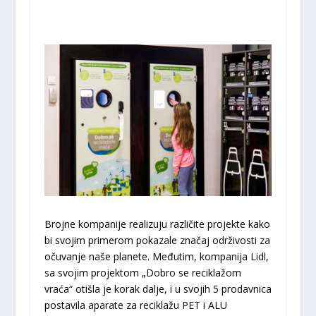
Brojne kompanije realizuju različite projekte kako
bi svojim primerom pokazale značaj održivosti za
očuvanje naše planete. Međutim, kompanija Lidl,
sa svojim projektom „Dobro se reciklažom
vraća“ otišla je korak dalje, i u svojih 5 prodavnica
postavila aparate za reciklažu PET i ALU