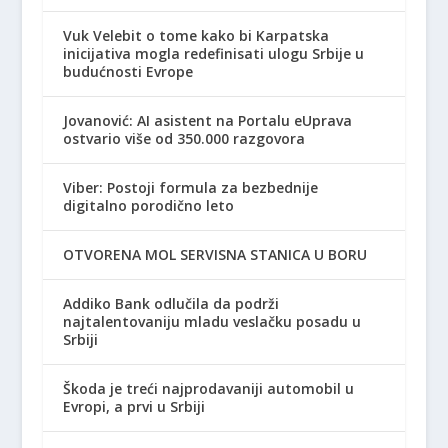
Vuk Velebit o tome kako bi Karpatska
inicijativa mogla redefinisati ulogu Srbije u
budućnosti Evrope
Jovanović: AI asistent na Portalu eUprava
ostvario više od 350.000 razgovora
Viber: Postoji formula za bezbednije
digitalno porodično leto
OTVORENA MOL SERVISNA STANICA U BORU
Addiko Bank odlučila da podrži
najtalentovaniju mladu veslačku posadu u
Srbiji
Škoda je treći najprodavaniji automobil u
Evropi, a prvi u Srbiji