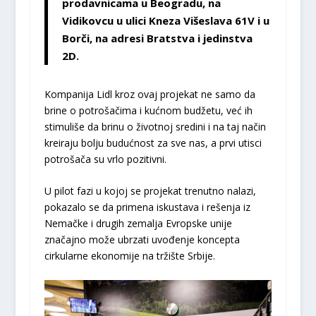
prodavnicama u Beogradu, na
Vidikovcu u ulici Kneza Višeslava 61V i u
Borči, na adresi Bratstva i jedinstva
2D.
Kompanija Lidl kroz ovaj projekat ne samo da
brine o potrošačima i kućnom budžetu, već ih
stimuliše da brinu o životnoj sredini i na taj način
kreiraju bolju budućnost za sve nas, a prvi utisci
potrošača su vrlo pozitivni.
U pilot fazi u kojoj se projekat trenutno nalazi,
pokazalo se da primena iskustava i rešenja iz
Nemačke i drugih zemalja Evropske unije
značajno može ubrzati uvođenje koncepta
cirkularne ekonomije na tržište Srbije.