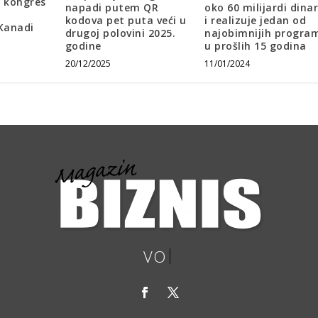
i kongres
napadi putem QR
oko 60 milijardi dina
kodova pet puta veći u
i realizuje jedan od
Kanadi
drugoj polovini 2025.
najobimnijih progra
godine
u prošlih 15 godina
20/12/2025
11/01/2024