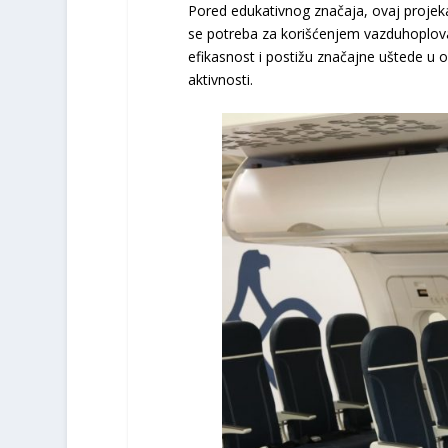
Pored edukativnog značaja, ovaj projek
se potreba za korišćenjem vazduhoplova
efikasnost i postižu značajne uštede u o
aktivnosti.