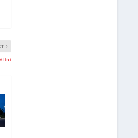
XT
AI trci