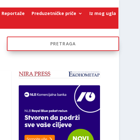
Reportaže
Preduzetničke priče
Iz mog ugla