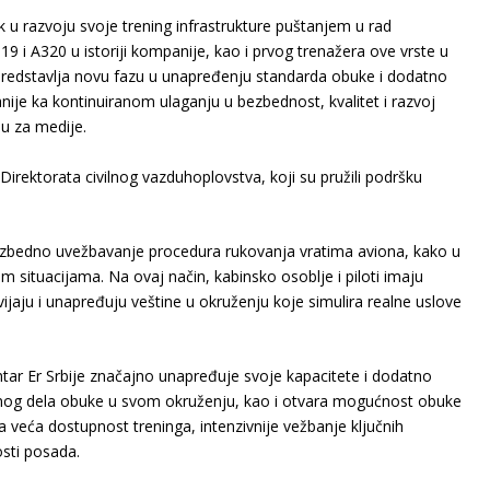
ak u razvoju svoje trening infrastrukture puštanjem u rad
9 i A320 u istoriji kompanije, kao i prvog trenažera ove vrste u
t predstavlja novu fazu u unapređenju standarda obuke i dodatno
ije ka kontinuiranom ulaganju u bezbednost, kvalitet i razvoj
ju za medije.
Direktorata civilnog vazduhoplovstva, koji su pružili podršku
zbedno uvežbavanje procedura rukovanja vratima aviona, kako u
 situacijama. Na ovaj način, kabinsko osoblje i piloti imaju
jaju i unapređuju veštine u okruženju koje simulira realne uslove
ar Er Srbije značajno unapređuje svoje kapacitete i dodatno
čnog dela obuke u svom okruženju, kao i otvara mogućnost obuke
veća dostupnost treninga, intenzivnije vežbanje ključnih
osti posada.