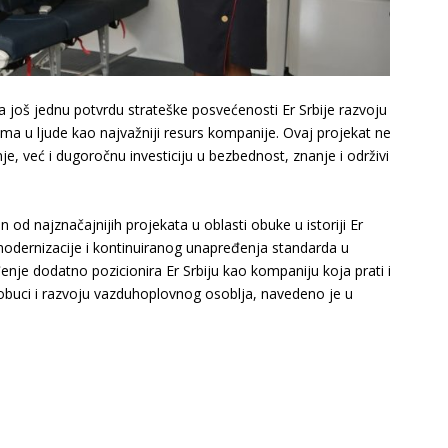
a još jednu potvrdu strateške posvećenosti Er Srbije razvoju
ima u ljude kao najvažniji resurs kompanije. Ovaj projekat ne
, već i dugoročnu investiciju u bezbednost, znanje i održivi
an od najznačajnijih projekata u oblasti obuke u istoriji Er
odernizacije i kontinuiranog unapređenja standarda u
enje dodatno pozicionira Er Srbiju kao kompaniju koja prati i
obuci i razvoju vazduhoplovnog osoblja, navedeno je u