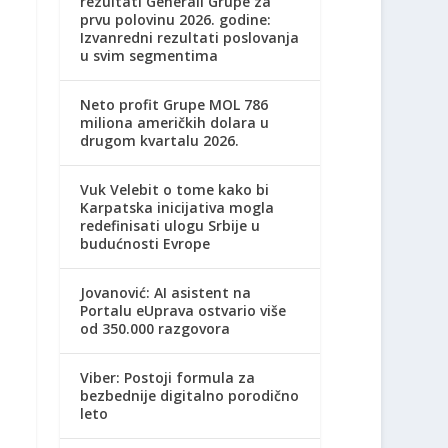
rezultati Generali Grupe za
prvu polovinu 2026. godine:
Izvanredni rezultati poslovanja
u svim segmentima
Neto profit Grupe MOL 786
miliona američkih dolara u
drugom kvartalu 2026.
Vuk Velebit o tome kako bi
Karpatska inicijativa mogla
redefinisati ulogu Srbije u
budućnosti Evrope
Jovanović: AI asistent na
Portalu eUprava ostvario više
od 350.000 razgovora
Viber: Postoji formula za
bezbednije digitalno porodično
leto