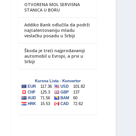
OTVORENA MOL SERVISNA
STANICA U BORU
Addiko Bank odlučila da podrži
najtalentovaniju mladu
veslačku posadu u Srbiji
Škoda je treći najprodavaniji
automobil u Evropi, a prvi u
Srbiji