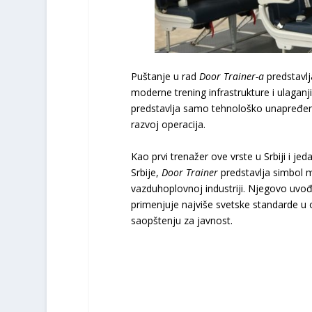
Puštanje u rad
Door Trainer-a
predstavlj
moderne trening infrastrukture i ulaganj
predstavlja samo tehnološko unapređenje
razvoj operacija.
Kao prvi trenažer ove vrste u Srbiji i jed
Srbije,
Door Trainer
predstavlja simbol m
vazduhoplovnoj industriji. Njegovo uvođ
primenjuje najviše svetske standarde u 
saopštenju za javnost.