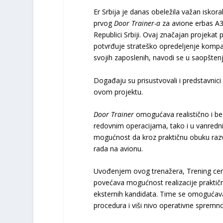
Er Srbija je danas obeležila važan iskor
prvog
Door Trainer-a
za avione erbas A31
Republici Srbiji. Ovaj značajan projeka
potvrđuje strateško opredeljenje kompan
svojih zaposlenih, navodi se u saopšten
Događaju su prisustvovali i predstavnici 
ovom projektu.
Door Trainer
omogućava realistično i be
redovnim operacijama, tako i u vanrednim
mogućnost da kroz praktičnu obuku razvi
rada na avionu.
Uvođenjem ovog trenažera, Trening cent
povećava mogućnost realizacije prakti
eksternih kandidata. Time se omogućava 
procedura i viši nivo operativne spremn