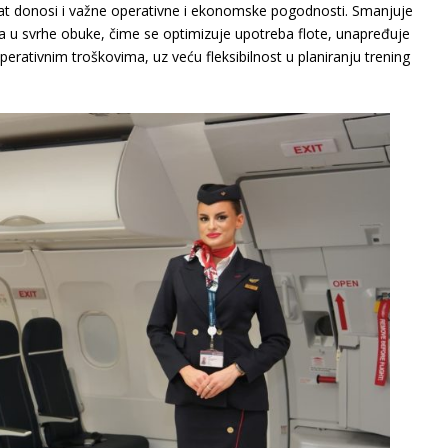
at donosi i važne operativne i ekonomske pogodnosti. Smanjuje
 u svrhe obuke, čime se optimizuje upotreba flote, unapređuje
perativnim troškovima, uz veću fleksibilnost u planiranju trening