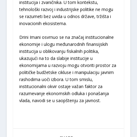
institucija i zvaničnika. U tom kontekstu,
tehnološki razvoj i industrijske politike ne mogu
se razumeti bez uvida u odnos države, tržišta i
inovacionih ekosistema.
Drini Imani osvrnuo se na značaj institucionalne
ekonomije i ulogu međunarodnih finansijskih
institucija u oblikovanju fiskalnih politika,
ukazujući na to da slabije institucije u
ekonomijama u razvoju mogu otvoriti prostor za
političke budžetske cikluse i manipulaciju javnim
rashodima uoči izbora. U tom smislu,
institucionalni okvir ostaje važan faktor za
razumevanje ekonomskih odluka i ponašanja
vlada, navodi se u saopštenju za javnost.