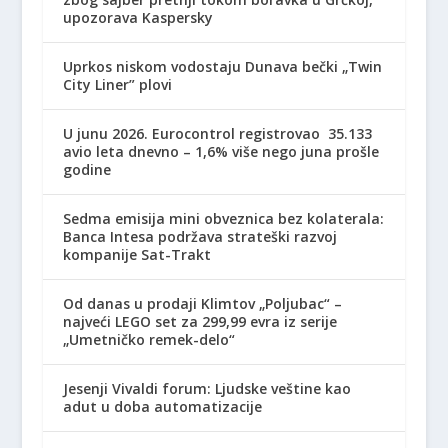
upozorava Kaspersky
Uprkos niskom vodostaju Dunava bečki „Twin
City Liner” plovi
U junu 2026. Eurocontrol registrovao 35.133
avio leta dnevno – 1,6% više nego juna prošle
godine
Sedma emisija mini obveznica bez kolaterala:
Banca Intesa podržava strateški razvoj
kompanije Sat-Trakt
Od danas u prodaji Klimtov „Poljubac“ –
najveći LEGO set za 299,99 evra iz serije
„Umetničko remek-delo“
Jesenji Vivaldi forum: Ljudske veštine kao
adut u doba automatizacije