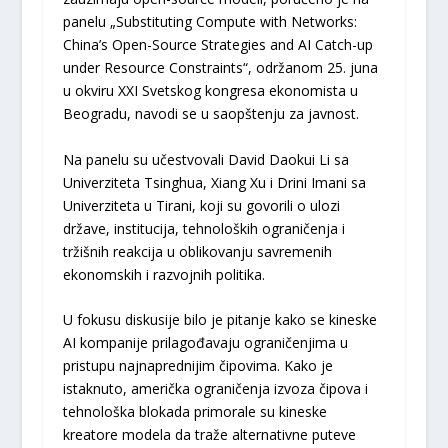
panelu „Substituting Compute with Networks:
China’s Open-Source Strategies and AI Catch-up
under Resource Constraints“, održanom 25. juna
u okviru XXI Svetskog kongresa ekonomista u
Beogradu, navodi se u saopštenju za javnost.
Na panelu su učestvovali David Daokui Li sa
Univerziteta Tsinghua, Xiang Xu i Drini Imani sa
Univerziteta u Tirani, koji su govorili o ulozi
države, institucija, tehnoloških ograničenja i
tržišnih reakcija u oblikovanju savremenih
ekonomskih i razvojnih politika.
U fokusu diskusije bilo je pitanje kako se kineske
AI kompanije prilagođavaju ograničenjima u
pristupu najnaprednijim čipovima. Kako je
istaknuto, američka ograničenja izvoza čipova i
tehnološka blokada primorale su kineske
kreatore modela da traže alternativne puteve