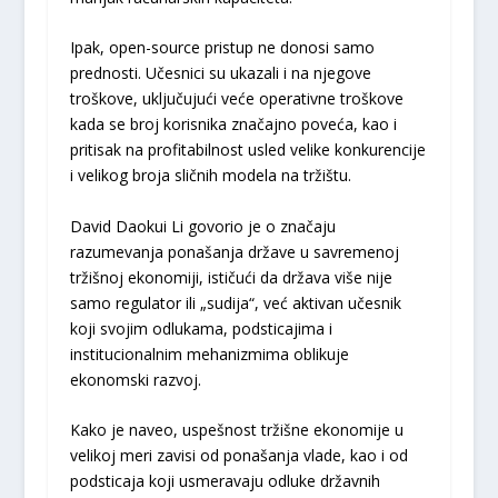
Ipak, open-source pristup ne donosi samo
prednosti. Učesnici su ukazali i na njegove
troškove, uključujući veće operativne troškove
kada se broj korisnika značajno poveća, kao i
pritisak na profitabilnost usled velike konkurencije
i velikog broja sličnih modela na tržištu.
David Daokui Li govorio je o značaju
razumevanja ponašanja države u savremenoj
tržišnoj ekonomiji, ističući da država više nije
samo regulator ili „sudija“, već aktivan učesnik
koji svojim odlukama, podsticajima i
institucionalnim mehanizmima oblikuje
ekonomski razvoj.
Kako je naveo, uspešnost tržišne ekonomije u
velikoj meri zavisi od ponašanja vlade, kao i od
podsticaja koji usmeravaju odluke državnih