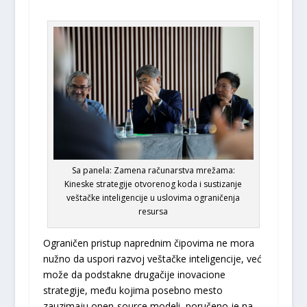
Sa panela: Zamena računarstva mrežama:
Kineske strategije otvorenog koda i sustizanje
veštačke inteligencije u uslovima ograničenja
resursa
Ograničen pristup naprednim čipovima ne mora
nužno da uspori razvoj veštačke inteligencije, već
može da podstakne drugačije inovacione
strategije, među kojima posebno mesto
zauzimaju open-source modeli, poručeno je na