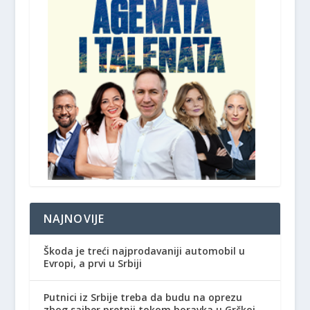
NAJNOVIJE
Škoda je treći najprodavaniji automobil u
Evropi, a prvi u Srbiji
Putnici iz Srbije treba da budu na oprezu
zbog sajber pretnji tokom boravka u Grčkoj,