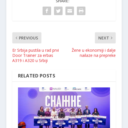
SHARE:
PREVIOUS
NEXT
Er Srbija pustila u rad prvi
Žene u ekonomiji i dalje
Door Trainer za erbas
nailaze na prepreke
A319 i A320 u Srbiji
RELATED POSTS