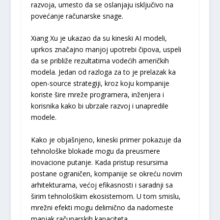
razvoja, umesto da se oslanjaju isključivo na
povećanje računarske snage.
Xiang Xu je ukazao da su kineski AI modeli,
uprkos značajno manjoj upotrebi čipova, uspeli
da se približe rezultatima vodećih američkih
modela. Jedan od razloga za to je prelazak ka
open-source strategiji, kroz koju kompanije
koriste šire mreže programera, inženjera i
korisnika kako bi ubrzale razvoj i unapredile
modele.
Kako je objašnjeno, kineski primer pokazuje da
tehnološke blokade mogu da preusmere
inovacione putanje. Kada pristup resursima
postane ograničen, kompanije se okreću novim
arhitekturama, većoj efikasnosti i saradnji sa
širim tehnološkim ekosistemom. U tom smislu,
mrežni efekti mogu delimično da nadomeste
manjak računarskih kapaciteta.