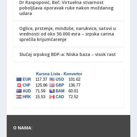
Dr Raspopović, Beč: Virtuelna stvarnost
poboljšava oporavak ruke nakon moždanog
udara
Oglice, prstenje, minđuše, narukvice, satovi u
vrednosti od oko 50.000 evra – srpska carina
sprečila krijumčarenje
Slučaj srpskog BDP-a: Niska baza – visok rast
O NAMA: