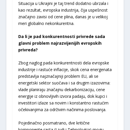
Situacija u Ukrajini je taj trend dodatno ubrzala i
kao rezultat, evropska industrija, čija uspešnost
značajno zavisi od cene plina, danas je u velikoj
meri globalno nekonkurentna.
Da li je pad konkurentnosti privrede sada
glavni problem najrazvijenijih evropskih
privreda?
Zbog naglog pada konkurentnosti dela evropske
industrije i rastuće inflacije, skok cena energenata
predstavlja najznačajniji problem EU, ali se
energetski sektor suočava i sa drugim izazovima:
vlade planiraju značajnu dekarbonizaciju, cene
energije iz obnovljivih izvora padaju, dok kupci i
investitori izlaze sa novim i konstantno rastućim
očekivanjima za održivim načinima poslovanja.
Pojedinačno posmatrano, dve kritične
komponente rasta (Ljudi i Tehnologija) mogu