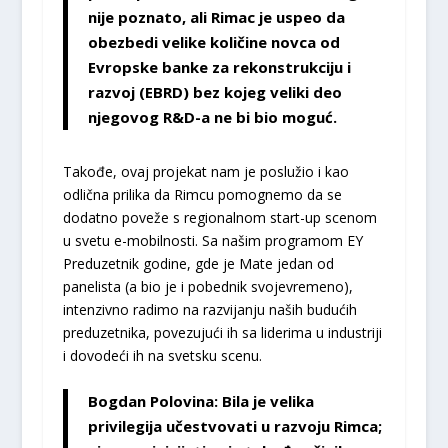
nije poznato, ali Rimac je uspeo da
obezbedi velike količine novca od
Evropske banke za rekonstrukciju i
razvoj (EBRD) bez kojeg veliki deo
njegovog R&D-a ne bi bio moguć.
Takođe, ovaj projekat nam je poslužio i kao
odlična prilika da Rimcu pomognemo da se
dodatno poveže s regionalnom start-up scenom
u svetu e-mobilnosti. Sa našim programom EY
Preduzetnik godine, gde je Mate jedan od
panelista (a bio je i pobednik svojevremeno),
intenzivno radimo na razvijanju naših budućih
preduzetnika, povezujući ih sa liderima u industriji
i dovodeći ih na svetsku scenu.
Bogdan Polovina: Bila je velika
privilegija učestvovati u razvoju Rimca;