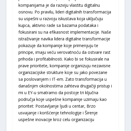
kompanijama je da razviju vlastitu digitalnu
osnovu. Po pravilu, lideri digitalnih transformacija
su uspešni u razvoju iskustava koja uključuju
kupca, aktivno rade sa bazama podataka i
fokusirani su na efikasnost implementacije. Naše
istraživanje navika lidera digitalne transformacije
pokazuje da kompanije koje primenjuju te
principe, imaju veću verovatnoću da ostvare rast
prihoda i profitabilnosti. Kako bi se fokusirale na
prave prioritete, kompanije organizuju nezavisne
organizacijske strukture koje su jako povezane
sa poslovanjem i IT-em. Zato transformacija u
današnjim okolnostima zahteva drugačiji pristup i
mi u EY-u smatramo da postoje tri ključna
područja koje uspešne kompanije uzimaju kao
prioritet: Postavljanje ljudi u centar, Brzo
usvajanje i korišćenje tehnologije i Širenje
uspešne inovacije kroz celu organizaciju