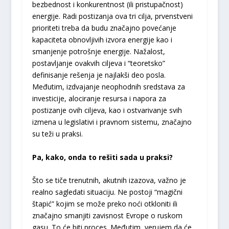
bezbednost i konkurentnost (ili pristupačnost)
energije. Radi postizanja ova tri cilja, prvenstveni
prioriteti treba da budu značajno povećanje
kapaciteta obnovljivih izvora energije kao i
smanjenje potrošnje energije. Nažalost,
postavljanje ovakvih ciljeva i “teoretsko”
definisanje rešenja je najlakši deo posla.
Međutim, izdvajanje neophodnih sredstava za
investicije, alociranje resursa i napora za
postizanje ovih ciljeva, kao i ostvarivanje svih
izmena u legislativi i pravnom sistemu, značajno
su teži u praksi.
Pa, kako, onda to rešiti sada u praksi?
Što se tiče trenutnih, akutnih izazova, važno je
realno sagledati situaciju. Ne postoji “magični
štapić” kojim se može preko noći otkloniti ili
značajno smanjiti zavisnost Evrope o ruskom
gasu. To će biti proces. Međutim, verujem da će