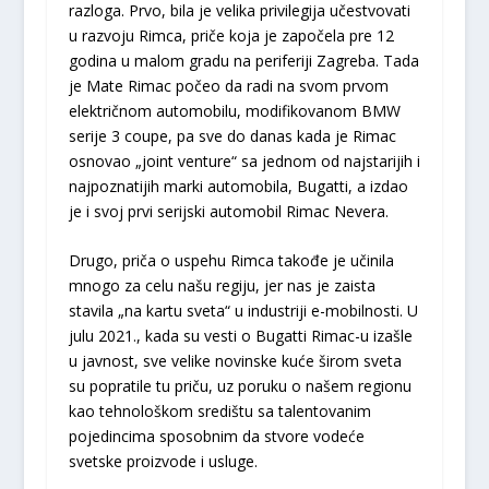
razloga. Prvo, bila je velika privilegija učestvovati
u razvoju Rimca, priče koja je započela pre 12
godina u malom gradu na periferiji Zagreba. Tada
je Mate Rimac počeo da radi na svom prvom
električnom automobilu, modifikovanom BMW
serije 3 coupe, pa sve do danas kada je Rimac
osnovao „joint venture“ sa jednom od najstarijih i
najpoznatijih marki automobila, Bugatti, a izdao
je i svoj prvi serijski automobil Rimac Nevera.
Drugo, priča o uspehu Rimca takođe je učinila
mnogo za celu našu regiju, jer nas je zaista
stavila „na kartu sveta“ u industriji e-mobilnosti. U
julu 2021., kada su vesti o Bugatti Rimac-u izašle
u javnost, sve velike novinske kuće širom sveta
su popratile tu priču, uz poruku o našem regionu
kao tehnološkom središtu sa talentovanim
pojedincima sposobnim da stvore vodeće
svetske proizvode i usluge.