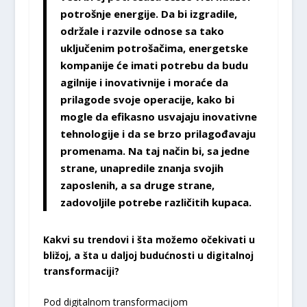
potrošnje energije. Da bi izgradile,
održale i razvile odnose sa tako
uključenim potrošačima, energetske
kompanije će imati potrebu da budu
agilnije i inovativnije i moraće da
prilagode svoje operacije, kako bi
mogle da efikasno usvajaju inovativne
tehnologije i da se brzo prilagođavaju
promenama. Na taj način bi, sa jedne
strane, unapredile znanja svojih
zaposlenih, a sa druge strane,
zadovoljile potrebe različitih kupaca.
Kakvi su trendovi i šta možemo očekivati u
bližoj, a šta u daljoj budućnosti u digitalnoj
transformaciji?
Pod digitalnom transformacijom