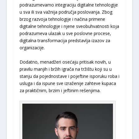
podrazumevamo integraciju digitalne tehnologije
u sva ili sva važnija područja poslovanja. Zbog
brzog razvoja tehnologije i načina primene
digitalne tehnologije i njene sveobuhvatnosti koja
podrazumeva ulazak u sve poslovne procese,
digitalna transformacija predstavlja izazov za
organizacije.
Dodatno, menadžeri osećaju pritisak novih, u
pravilu manjih i bržih igrača na tržištu koji su u
stanju da pojednostave i pojeftine isporuku roba i
usluga i da ispune sve izraženije zahteve kupaca
za praktičnim, brzim i jeftinim rešenjima.