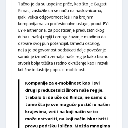
Tačno je da su uspešne priče, kao što je Bugatti
Rimac, zaslužile da se nađu na naslovnicama,
ipak, velika odgovornost leži i na brojnim
kompanijama za profesionalne usluge, poput EY i
EY-Parthenona, za podsticanje preduzetničkog
duha u našoj regiji i omogućavanje mladima da
ostvare svoj pun potencijal. Između ostalog,
naša je odgovornost podsticati dalje povećanje
saradnje između zemalja naše regije kako bismo
stvorili bolja tržišta i radno okruženje kao i razvili
kritične industrije poput e-mobilnosti.
Kompanije za e-mobilnost kao i svi
drugi preduzetnici širom naše regije,
trebalo bi da uče od Rimca, ne samo o
tome šta je sve moguće postići u našim
krajevima, već i na koji način se to
može ostvariti, na koji način iskoristiti
pravu podršku i slično. Možda mnogima