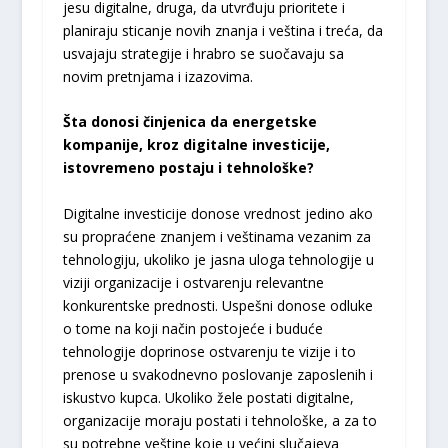
jesu digitalne, druga, da utvrđuju prioritete i
planiraju sticanje novih znanja i veština i treća, da
usvajaju strategije i hrabro se suočavaju sa
novim pretnjama i izazovima.
Šta donosi činjenica da energetske
kompanije, kroz digitalne investicije,
istovremeno postaju i tehnološke?
Digitalne investicije donose vrednost jedino ako
su propraćene znanjem i veštinama vezanim za
tehnologiju, ukoliko je jasna uloga tehnologije u
viziji organizacije i ostvarenju relevantne
konkurentske prednosti. Uspešni donose odluke
o tome na koji način postojeće i buduće
tehnologije doprinose ostvarenju te vizije i to
prenose u svakodnevno poslovanje zaposlenih i
iskustvo kupca. Ukoliko žele postati digitalne,
organizacije moraju postati i tehnološke, a za to
su potrebne veštine koje u većini slučajeva