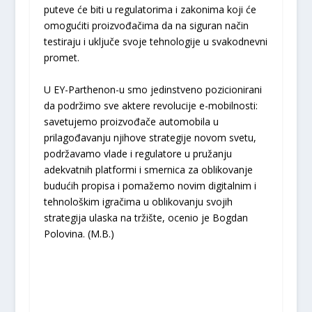
puteve će biti u regulatorima i zakonima koji će
omogućiti proizvođačima da na siguran način
testiraju i uključe svoje tehnologije u svakodnevni
promet.
U EY-Parthenon-u smo jedinstveno pozicionirani
da podržimo sve aktere revolucije e-mobilnosti:
savetujemo proizvođače automobila u
prilagođavanju njihove strategije novom svetu,
podržavamo vlade i regulatore u pružanju
adekvatnih platformi i smernica za oblikovanje
budućih propisa i pomažemo novim digitalnim i
tehnološkim igračima u oblikovanju svojih
strategija ulaska na tržište, ocenio je Bogdan
Polovina. (M.B.)