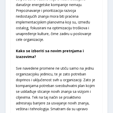
današnje energetske kompanije nemaju.
Prepoznavanje i prioritizacija razvoja
nedostajućih znanja mora biti praćena
implementacijskim planovima koji su, između
ostalog, fokusirani na optimizaciju troškova i
unapređenje kulture, čime zadiru u poslovanje
cele organizacije.
Kako se izboriti sa novim pretnjama i
izazovima?
Sve navedene promene ne utiču samo na jednu
organizacijsku jedinicu, te je zato potreban
doprinos i uključenost svih u organizaciji. Zato je
kompanijama potreban sveobuhvatni plan kojim
se usklađuje sticanje novih znanja sa vizijom i
ciljevima. Tek na taj način se proaktivno
adresiraju barijere za usvajanje novih znanja,
veština i tehnologija. Smatram da su upravo