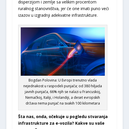
disperzijom i zemlje sa velikim procentom
ruralnog stanovništva, jer će one imati puno veći
izazov u izgradnji adekvatne infrastrukture.
Bogdan Polovina: U Evropi trenutno vlada
nejednakost u raspodeli punjača; od 380 hiljada
javnih punjača, 66% njih se nalazi u Francuskoj,
Nemačkoj, Italiji, i Holandiji, a deset evropskih
država nema punjač na svakih 100 kilometara
Šta nas, onda, očekuje u pogledu stvaranja
infrastrukture za e-vozila? Kakve su vaše