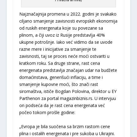
Najznačajnija promena u 2022. godini je svakako
ciljano smanjenje zavisnosti evropskih ekonomija
od ruskih energenata koje su povezane sa
plinom, a čiji uvoz iz Rusije predstavlja 40%
ukupne potrošnje. Iako već vidimo da se uvode
razne mere i inicijative za smanjenje te
zavisnosti, taj se proces neće moći ostvariti u
kratkom roku. Sa druge strane, rast cena
energenata predstavlja značajan udar na budžete
domaćinstava, generišući inflaciju, a time i
smanjenje kupovne moći, što znači rast
siromaštva, ističe Bogdan Polovina, direktor u EY
Parthenon za portal magazinbiznis.rs. U intervjuu
on podseća da je rast cena energenata već
počeo tokom prošle godine:
„Evropa je bila suočena sa brzim rastom cene
plina i ostalih energenata i pre sukoba u Ukrajini.