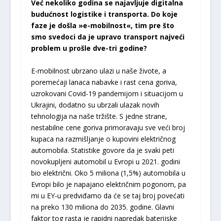
Već nekoliko godina se najavljuje digitalna
budućnost logistike i transporta. Do koje
faze je došla »e-mobilnost«, tim pre što
smo svedoci da je upravo transport najveći
problem u prošle dve-tri godine?
E-mobilnost ubrzano ulazi u naše živote, a
poremećaji lanaca nabavke i rast cena goriva,
uzrokovani Covid-19 pandemijom i situacijom u
Ukrajini, dodatno su ubrzali ulazak novih
tehnologija na naše tržište. S jedne strane,
nestabilne cene goriva primoravaju sve veći broj
kupaca na razmišljanje o kupovini električnog
automobila. Statistike govore da je svaki peti
novokupljeni automobil u Evropi u 2021. godini
bio električni. Oko 5 miliona (1,5%) automobila u
Evropi bilo je napajano električnim pogonom, pa
mi u EY-u predviđamo da će se taj broj povećati
na preko 130 miliona do 2035. godine. Glavni
faktor tog rasta je rapidni napredak baterijske