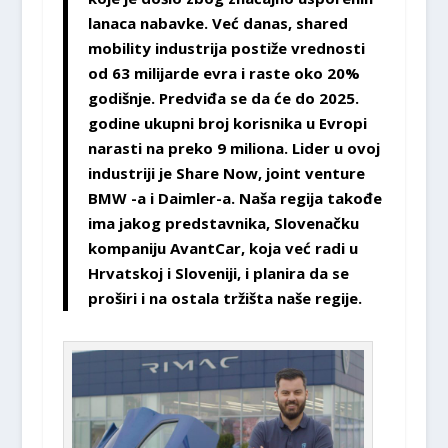
lanaca nabavke. Već danas, shared
mobility industrija postiže vrednosti
od 63 milijarde evra i raste oko 20%
godišnje. Predviđa se da će do 2025.
godine ukupni broj korisnika u Evropi
narasti na preko 9 miliona. Lider u ovoj
industriji je Share Now, joint venture
BMW -a i Daimler-a. Naša regija takođe
ima jakog predstavnika, Slovenačku
kompaniju AvantCar, koja već radi u
Hrvatskoj i Sloveniji, i planira da se
proširi i na ostala tržišta naše regije.