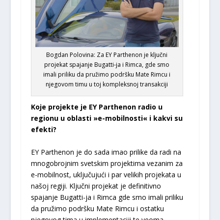
Bogdan Polovina: Za EY Parthenon je ključni
projekat spajanje Bugatti-ja i Rimca, gde smo
imali priliku da pružimo podršku Mate Rimcu i
njegovom timu u toj kompleksnoj transakciji
Koje projekte je EY Parthenon radio u
regionu u oblasti »e-mobilnosti« i kakvi su
efekti?
EY Parthenon je do sada imao prilike da radi na
mnogobrojnim svetskim projektima vezanim za
e-mobilnost, uključujući i par velikih projekata u
našoj regiji. Ključni projekat je definitivno
spajanje Bugatti-ja i Rimca gde smo imali priliku
da pružimo podršku Mate Rimcu i ostatku
njegovog tima u implementaciji te veoma