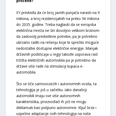
procene?
EY predviđa da će broj javnih punjača narasti na 9
miliona, a broj rezidencijalnih na preko 56 miliona
do 2035. godine. Treba naglasiti da se evropska
električna mreža ne širi dovoljno velikom brzinom
da zadovolji predviđene potrebe, pa je potrebno
ubrzano raditi na rešenju koje bi sprečilo moguće
nedostatke dostupne električne energije. Manjak
državnih podsticaja u regiji takođe usporava rast
tržišta električnih automobila pa je potrebno da
države više rade na stimulaciji kupaca e-
automobila.
Što se tiče samovozećih i autonomnih vozila, ta
tehnologija je još u začetku. Iako današnji
automobili imaju sve više autonomnih
karakteristika, proizvođači ih još ne mogu
deklarisati kao potpuno autonomne. Ključ brze i
uspešne adaptacije ovih tehnologija na naše