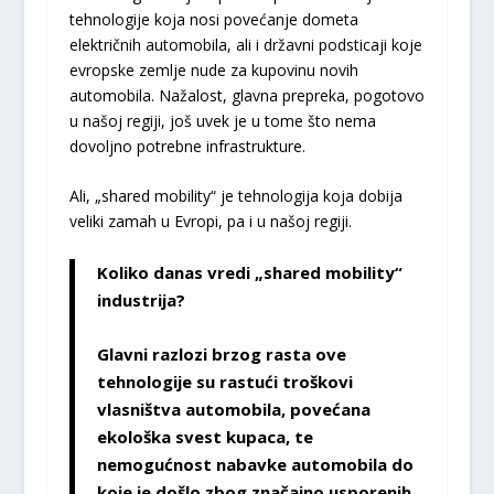
tehnologije koja nosi povećanje dometa
električnih automobila, ali i državni podsticaji koje
evropske zemlje nude za kupovinu novih
automobila. Nažalost, glavna prepreka, pogotovo
u našoj regiji, još uvek je u tome što nema
dovoljno potrebne infrastrukture.
Ali, „shared mobility“ je tehnologija koja dobija
veliki zamah u Evropi, pa i u našoj regiji.
Koliko danas vredi „shared mobility“
industrija?
Glavni razlozi brzog rasta ove
tehnologije su rastući troškovi
vlasništva automobila, povećana
ekološka svest kupaca, te
nemogućnost nabavke automobila do
koje je došlo zbog značajno usporenih