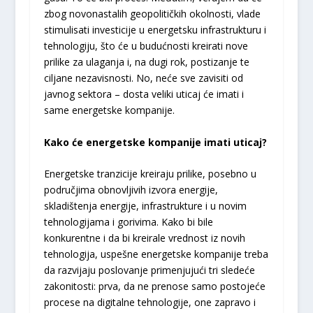
zbog novonastalih geopolitičkih okolnosti, vlade
stimulisati investicije u energetsku infrastrukturu i
tehnologiju, što će u budućnosti kreirati nove
prilike za ulaganja i, na dugi rok, postizanje te
ciljane nezavisnosti. No, neće sve zavisiti od
javnog sektora – dosta veliki uticaj će imati i
same energetske kompanije.
Kako će energetske kompanije imati uticaj?
Energetske tranzicije kreiraju prilike, posebno u
područjima obnovljivih izvora energije,
skladištenja energije, infrastrukture i u novim
tehnologijama i gorivima. Kako bi bile
konkurentne i da bi kreirale vrednost iz novih
tehnologija, uspešne energetske kompanije treba
da razvijaju poslovanje primenjujući tri sledeće
zakonitosti: prva, da ne prenose samo postojeće
procese na digitalne tehnologije, one zapravo i