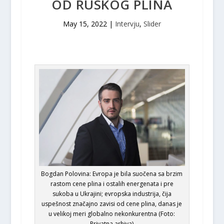
OD RUSKOG PLINA
May 15, 2022
|
Intervju
,
Slider
Bogdan Polovina: Evropa je bila suočena sa brzim
rastom cene plina i ostalih energenata i pre
sukoba u Ukrajini; evropska industrija, čija
uspešnost značajno zavisi od cene plina, danas je
u velikoj meri globalno nekonkurentna (Foto:
Privatna arhiva)