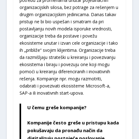
potrebu za promenama unutar pojedinačnih
organizacijskih silosa, bez potrage za rešenjem u
drugim organizacijskim jedinicama. Danas takav
pristup ne bi bio uspešan i smatram da pri
postavljanju novih modela isporuke vrednosti,
organizacije treba da postave i povežu
ekosisteme unutar i izvan cele organizacije i tako
ih „približe“ svojim klijentima. Organizacije treba
da razmišljaju strateški u kreiranju i povezivanju
ekosistema i biraju i povezuju one koji mogu
pomoći u kreiranju diferenciranih i inovativnih
rešenja. Kompanije npr. mogu razmotriti,
odabrati i povezivati ekosisteme Microsoft-a,
SAP-a ili inovativnih start-upova.
U čemu greše kompanije?
Kompanije često greše u pristupu kada
pokušavaju da pronađu način da
digitalizuju postojeće poslovanje.