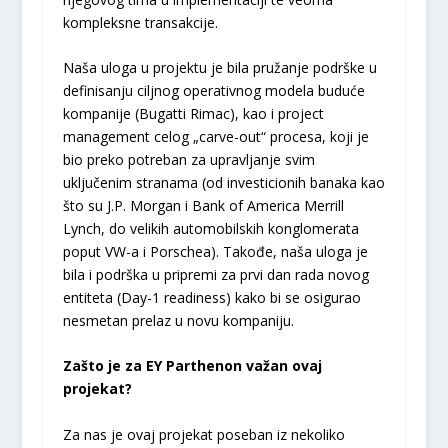
kompleksne transakcije.
Naša uloga u projektu je bila pružanje podrške u
definisanju ciljnog operativnog modela buduće
kompanije (Bugatti Rimac), kao i project
management celog „carve-out“ procesa, koji je
bio preko potreban za upravljanje svim
uključenim stranama (od investicionih banaka kao
što su J.P. Morgan i Bank of America Merrill
Lynch, do velikih automobilskih konglomerata
poput VW-a i Porschea). Takođe, naša uloga je
bila i podrška u pripremi za prvi dan rada novog
entiteta (Day-1 readiness) kako bi se osigurao
nesmetan prelaz u novu kompaniju.
Zašto je za
EY Parthenon važan ovaj
projekat?
Za nas je ovaj projekat poseban iz nekoliko