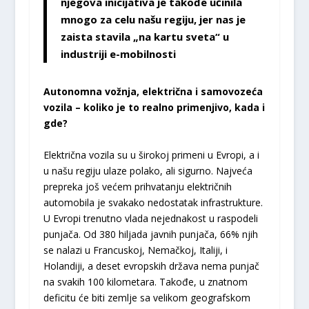
njegova inicijativa je takođe učinila
mnogo za celu našu regiju, jer nas je
zaista stavila „na kartu sveta“ u
industriji e-mobilnosti
Autonomna vožnja, električna i samovozeća
vozila – koliko je to realno primenjivo, kada i
gde?
Električna vozila su u širokoj primeni u Evropi, a i
u našu regiju ulaze polako, ali sigurno. Najveća
prepreka još većem prihvatanju električnih
automobila je svakako nedostatak infrastrukture.
U Evropi trenutno vlada nejednakost u raspodeli
punjača. Od 380 hiljada javnih punjača, 66% njih
se nalazi u Francuskoj, Nemačkoj, Italiji, i
Holandiji, a deset evropskih država nema punjač
na svakih 100 kilometara. Takođe, u znatnom
deficitu će biti zemlje sa velikom geografskom