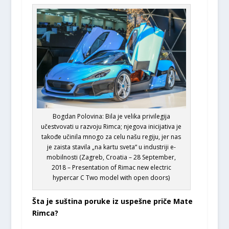
Bogdan Polovina: Bila je velika privilegija
učestvovati u razvoju Rimca; njegova inicijativa je
takođe učinila mnogo za celu našu regiju, jer nas
je zaista stavila „na kartu sveta“ u industriji e-
mobilnosti (Zagreb, Croatia – 28 September,
2018 – Presentation of Rimac new electric
hypercar C Two model with open doors)
Šta je suština poruke iz uspešne priče Mate
Rimca?