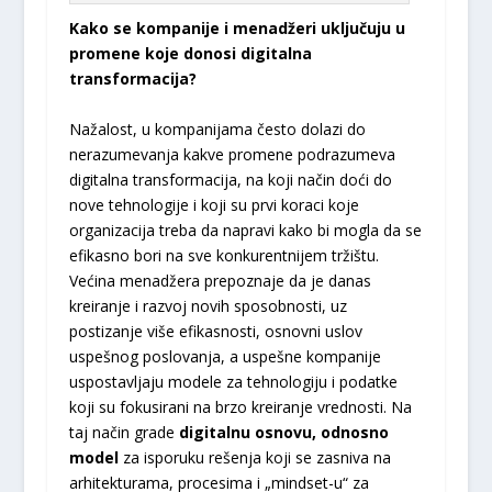
Kako se kompanije i menadžeri uključuju u
promene koje donosi digitalna
transformacija?
Nažalost, u kompanijama često dolazi do
nerazumevanja kakve promene podrazumeva
digitalna transformacija, na koji način doći do
nove tehnologije i koji su prvi koraci koje
organizacija treba da napravi kako bi mogla da se
efikasno bori na sve konkurentnijem tržištu.
Većina menadžera prepoznaje da je danas
kreiranje i razvoj novih sposobnosti, uz
postizanje više efikasnosti, osnovni uslov
uspešnog poslovanja, a uspešne kompanije
uspostavljaju modele za tehnologiju i podatke
koji su fokusirani na brzo kreiranje vrednosti. Na
taj način grade
digitalnu osnovu, odnosno
model
za isporuku rešenja koji se zasniva na
arhitekturama, procesima i „mindset-u“ za