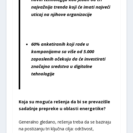
najvažnija trenda koji će imati najveći
uticaj na njihove organizacije
60% anketiranih koji rade u
kompanijama sa više od 5.000
zaposlenih
očekuju da će investirati
značajna sredstva u digitalne
tehnologije
Koja su moguća rešenja da bi se prevazišle
sadašnje prepreke u oblasti energetike?
Generalno gledano, rešenja treba da se baziraju
na postizanju tri ključna cilja: održivost,