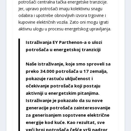
potrošači centralna tačka energetske tranzicije.
Jer, upravo potrošači imaju kolektivnu snagu
odabira i upotrebe obnovljivih izvora trgovine i
kupovine električnih vozila. Zato oni mogu igrati
aktivnu ulogu u procesu energetskog upravljanja.
Istraživanja EY Parthenon-a o ulozi
potrošača u energetskoj tranziciji
Naše istraživanje, koje smo sproveli sa
preko 34.000 potrošača u 17 zemalja,
pokazuje rastuću uključenost i
očekivanje potrošača koji postaju
aktivniji u energetskim pitanjima.
Istraživanje je pokazalo da su nove
generacije potrošača zainteresovanije
za generisanjem sopstvene električne
energije kod kuće. Kao rezultat, sve
veći broj potrošača češće vrši nadzor