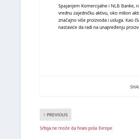
Spajanjem Komercijalne i NLB Banke, nov
vrednu zajedničku aktivu, oko milion aktiv
značajno više proizvoda i usluga. Kao čl
nastaviće da radi na unapređenju proizv
SHA
PREVIOUS
Srbija ne može da hrani pola Evrope