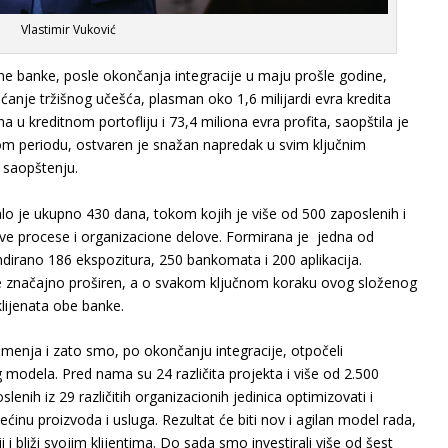
Vlastimir Vuković
e banke, posle okončanja integracije u maju prošle godine,
većanje tržišnog učešća, plasman oko 1,6 milijardi evra kredita
na u kreditnom portofliju i 73,4 miliona evra profita, saopštila je
m periodu, ostvaren je snažan napredak u svim ključnim
 saopštenju.
lo je ukupno 430 dana, tokom kojih je više od 500 zaposlenih i
sve procese i organizacione delove. Formirana je jedna od
endirano 186 ekspozitura, 250 bankomata i 200 aplikacija.
 je značajno proširen, a o svakom ključnom koraku ovog složenog
lijenata obe banke.
enja i zato smo, po okončanju integracije, otpočeli
odela. Pred nama su 24 različita projekta i više od 2.500
lenih iz 29 različitih organizacionih jedinica optimizovati i
većinu proizvoda i usluga. Rezultat će biti nov i agilan model rada,
 i bliži svojim klijentima. Do sada smo investirali više od šest