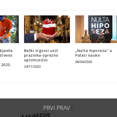
bjavila
Bečki trgovci uoči
„Nulta hipoteza” u
uštveno
praznika oprezno
Palati nauke
optimistični
06/04/2026
 2023.
24/11/2023