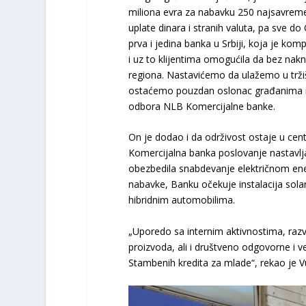
miliona evra za nabavku 250 najsavreme
uplate dinara i stranih valuta, pa sve do
prva i jedina banka u Srbiji, koja je k
i uz to klijentima omogućila da bez n
regiona. Nastavićemo da ulažemo u trži
ostaćemo pouzdan oslonac građanima i pr
odbora NLB Komercijalne banke.
On je dodao i da održivost ostaje u ce
Komercijalna banka poslovanje nastavlja
obezbedila snabdevanje električnom ener
nabavke, Banku očekuje instalacija sola
hibridnim automobilima.
„Uporedo sa internim aktivnostima, raz
proizvoda, ali i društveno odgovorne i v
Stambenih kredita za mlade“, rekao je V