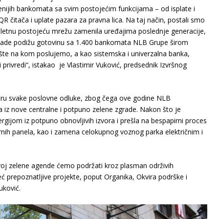
nijih bankomata sa svim postojećim funkcijama – od isplate i
 QR čitača i uplate pazara za pravna lica. Na taj način, postali smo
ompletnu postojeću mrežu zamenila uređajima poslednje generacije,
aknade podižu gotovinu sa 1.400 bankomata NLB Grupe širom
šte na kom poslujemo, a kao sistemska i univerzalna banka,
ivredi“, istakao je Vlastimir Vuković, predsednik Izvršnog
ntru svake poslovne odluke, zbog čega ove godine NLB
 iz nove centralne i potpuno zelene zgrade. Nakon što je
gijom iz potpuno obnovljivih izvora i prešla na bespapirni proces
rnih panela, kao i zamena celokupnog voznog parka električnim i
voj zelene agende ćemo podržati kroz plasman održivih
eć prepoznatljive projekte, poput Organika, Okvira podrške i
uković.