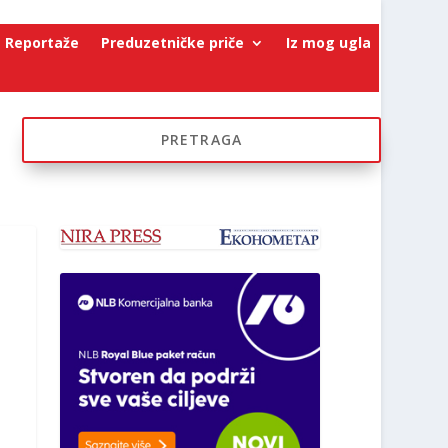
Reportaže
Preduzetničke priče
Iz mog ugla