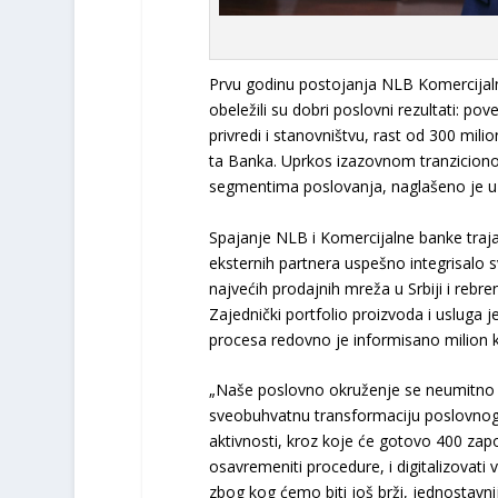
Prvu godinu postojanja NLB Komercijaln
obeležili su dobri poslovni rezultati: po
privredi i stanovništvu, rast od 300 milio
ta Banka. Uprkos izazovnom tranziciono
segmentima poslovanja, naglašeno je u
Spajanje NLB i Komercijalne banke traja
eksternih partnera uspešno integrisalo 
najvećih prodajnih mreža u Srbiji i rebr
Zajednički portfolio proizvoda i usluga
procesa redovno je informisano milion k
„Naše poslovno okruženje se neumitno m
sveobuhvatnu transformaciju poslovnog m
aktivnosti, kroz koje će gotovo 400 zapos
osavremeniti procedure, i digitalizovati 
zbog kog ćemo biti još brži, jednostavniji