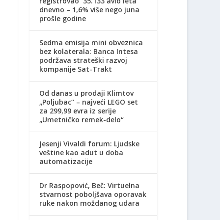
registrovao 35.133 avio leta
dnevno – 1,6% više nego juna
prošle godine
Sedma emisija mini obveznica
bez kolaterala: Banca Intesa
podržava strateški razvoj
kompanije Sat-Trakt
Od danas u prodaji Klimtov
„Poljubac“ – najveći LEGO set
za 299,99 evra iz serije
„Umetničko remek-delo“
Jesenji Vivaldi forum: Ljudske
veštine kao adut u doba
automatizacije
Dr Raspopović, Beč: Virtuelna
stvarnost poboljšava oporavak
ruke nakon moždanog udara