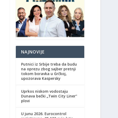
NAJNOVIJE
Putnici iz Srbije treba da budu
na oprezu zbog sajber pretnji
tokom boravka u Grčkoj,
upozorava Kaspersky
Uprkos niskom vodostaju
Dunava bečki „Twin City Liner”
plovi
U junu 2026. Eurocontrol