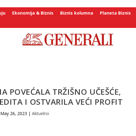
vju
Ekonomija & Biznis
Biznis kolumna
Planeta Biznis
A POVEĆALA TRŽIŠNO UČEŠĆE,
EDITA I OSTVARILA VEĆI PROFIT
May 26, 2023
|
Aktuelno