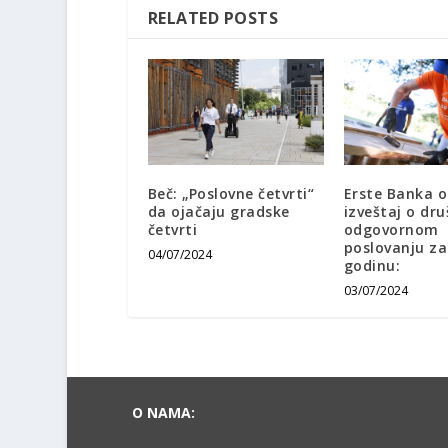
RELATED POSTS
Beč: „Poslovne četvrti“
Erste Banka o
da ojačaju gradske
izveštaj o dr
četvrti
odgovornom
poslovanju za
04/07/2024
godinu:
03/07/2024
O NAMA: