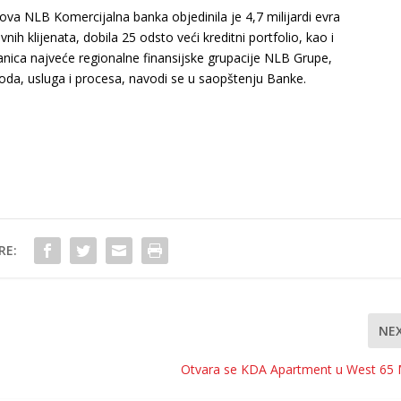
a NLB Komercijalna banka objedinila je 4,7 milijardi evra
nih klijenata, dobila 25 odsto veći kreditni portfolio, kao i
anica najveće regionalne finansijske grupacije NLB Grupe,
oda, usluga i procesa, navodi se u saopštenju Banke.
RE:
NE
Otvara se KDA Apartment u West 65 