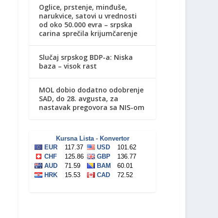
Oglice, prstenje, minđuše,
narukvice, satovi u vrednosti
od oko 50.000 evra – srpska
carina sprečila krijumčarenje
Slučaj srpskog BDP-a: Niska
baza – visok rast
MOL dobio dodatno odobrenje
SAD, do 28. avgusta, za
nastavak pregovora sa NIS-om