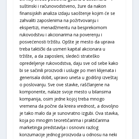
suštinski i računovodstveno, žure da nakon
finansijskih analiza izdaju saoštenje kojim će se
zahvaliti zaposlenima na požrtvovanju i
ekspertizi, menadžmentu na besprekornom
rukovodstvu i akcionarima na poverenju i
posvećenosti tržištu. Opšte je mesto da uprava
treba taktički da usmeri kapital akcionara u
tržište, a da zaposleni, sledeći strateško
opredeljenje rukovodstva, daju sve od sebe kako
bi se sačinili proizvodi i usluge po meri klijenata i
generisala dobit, upravo uneta u godišnji izveštaj
o poslovanju. Sve ove stavke, raščlanjene na
komponente, nalaze svoje mesto u bilansima
kompanija, osim jedne kojoj treba mnogo
vremena da počne da kreira vrednost, a dovoljno
je tako malo da je sunovratno izgubi. Ova stavka,
koja po mnogim teoretičarima i praktičarima
marketinga predstavlja i osnovni razlog
konzumacije jednog proizvoda u odnosu na neki