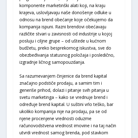
komponente marketinški alati koji, na kraju
krajeva, uslovljavaju naše donošenje odluke u
odnosu na brend obećanje koje očekujemo da
kompanija ispuni. Razni brendovi obećavaju
različite stvari u zavisnosti od industrije u kojoj
posluju i ciljne grupe – od uštede u kućnom
budžetu, preko besprekornog iskustva, sve do
obezbeđivanja statusnog položaja i posledično,
izgradnje ličnog samopouzdanja.
Sa razumevanjem činjenice da brend kapital
značajno podstiče prodaju, a samim tim i
generiše prihod, dolazi i pitanje svih pitanja u
svetu marketinga – kako se vrednuje brend i
određuje brend kapital. U suštini vrlo teško, bar
ukoliko kompanija nije na prodaju, pa se od
njene procenjene vrednosti oduzme
računovodstvena vrednost imovine i na taj način
utvrdi vrednost samog brenda, pod stavkom