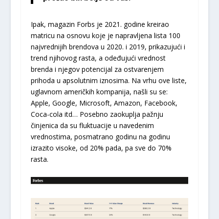
Ipak, magazin Forbs je 2021. godine kreirao
matricu na osnovu koje je napravljena lista 100
najvrednijih brendova u 2020. i 2019, prikazujući i
trend njihovog rasta, a odeđujući vrednost
brenda i njegov potencijal za ostvarenjem
prihoda u apsolutnim iznosima. Na vrhu ove liste,
uglavnom američkih kompanija, našli su se:
Apple, Google, Microsoft, Amazon, Facebook,
Coca-cola itd… Posebno zaokuplja pažnju
činjenica da su fluktuacije u navedenim
vrednostima, posmatrano godinu na godinu
izrazito visoke, od 20% pada, pa sve do 70%
rasta.