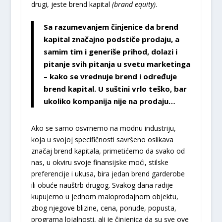
drugi, jeste brend kapital
(brand equity)
.
Sa razumevanjem činjenice da brend
kapital značajno podstiče prodaju, a
samim tim i generiše prihod, dolazi i
pitanje svih pitanja u svetu marketinga
– kako se vrednuje brend i određuje
brend kapital. U suštini vrlo teško, bar
ukoliko kompanija nije na prodaju…
Ako se samo osvrnemo na modnu industriju,
koja u svojoj specifičnosti savršeno oslikava
značaj brend kapitala, primetićemo da svako od
nas, u okviru svoje finansijske moći, stilske
preferencije i ukusa, bira jedan brend garderobe
ili obuće nauštrb drugog. Svakog dana radije
kupujemo u jednom maloprodajnom objektu,
zbog njegove blizine, cena, ponude, popusta,
programa lojalnosti, ali je činjenica da su sve ove