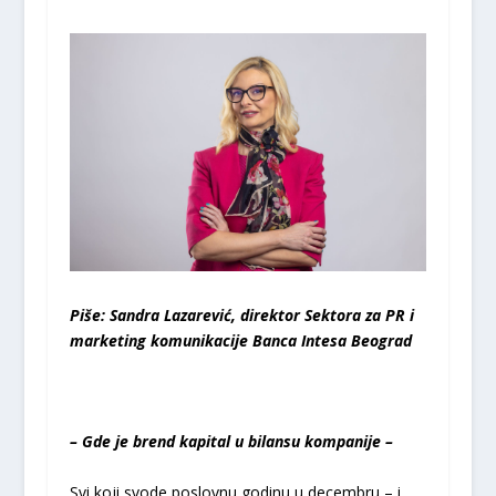
Piše: Sandra Lazarević, direktor Sektora za PR i
marketing komunikacije Banca Intesa Beograd
– Gde je brend kapital u bilansu kompanije –
Svi koji svode poslovnu godinu u decembru – i