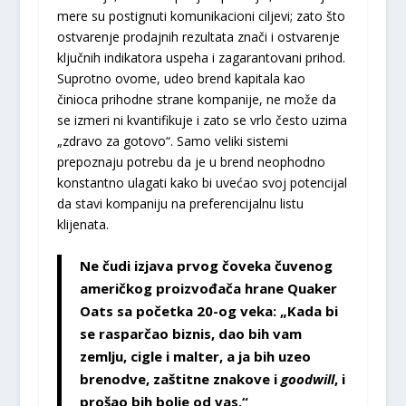
mere su postignuti komunikacioni ciljevi; zato što
ostvarenje prodajnih rezultata znači i ostvarenje
ključnih indikatora uspeha i zagarantovani prihod.
Suprotno ovome, udeo brend kapitala kao
činioca prihodne strane kompanije, ne može da
se izmeri ni kvantifikuje i zato se vrlo često uzima
„zdravo za gotovo“. Samo veliki sistemi
prepoznaju potrebu da je u brend neophodno
konstantno ulagati kako bi uvećao svoj potencijal
da stavi kompaniju na preferencijalnu listu
klijenata.
Ne čudi izjava prvog čoveka čuvenog
američkog proizvođača hrane Quaker
Oats sa početka 20-og veka: „Kada bi
se rasparčao biznis, dao bih vam
zemlju, cigle i malter, a ja bih uzeo
brenodve, zaštitne znakove i
goodwill
, i
prošao bih bolje od vas.“