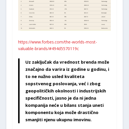
https://www.forbes.com/the-worlds-most-
valuable-brands/#494d5570119c
Uz zaključak da vrednost brenda može
značajno da varira iz godine u godinu, i
to ne nužno usled kvaliteta
sopstvenog poslovanja, već i zbog
geopolitičkih okolnosti i industrijskih
specifičnosti, jasno je da ni jedna
kompanija neće u bilans stanja uneti
komponentu koja može drastično
smanjiti njenu ukupnu imovinu.