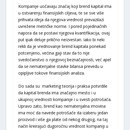
Kompanije uočavaju značaj koji brend kapital ima
u ostvarenju finansijskih ciljeva, te se sve više
prihvata ideja da njegova vrednost prevazilazi
uvrežene metričke norme. I pored pojedinačnih
napora da se postavi njegova kvantifikacija, ovaj
put ipak deluje prilično neizvestan. Iako bi neki
rekli da je vrednovanje brend kapitala ponekad
potcenjeno, većina gaji stav da to nije
svedočanstvo o njegovoj beznačajnosti, već apel
da se nematerijalne stavke bilansa prevedu u
opipljive tokove finansijskih analiza.
Do sada su marketing teorija i praksa potvrdile
da kapital brenda ima značajno mesto i u
ukupnoj vrednosti kompanije i u svesti potrošača.
Upravo zato, brend kao nematerijalna imovina
ima moć da navede potrošače da izaberu jedan
proizvod i više ga plate od nekog drugog, na taj
način kreirajući dugoročnu vrednost kompaniji u