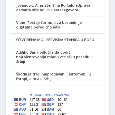
Jovanović: AI asistent na Portalu eUprava
ostvario više od 350.000 razgovora
Viber: Postoji formula za bezbednije
digitalno porodično leto
OTVORENA MOL SERVISNA STANICA U BORU
Addiko Bank odlučila da podrži
najtalentovaniju mladu veslačku posadu u
Srbiji
Škoda je treći najprodavaniji automobil u
Evropi, a prvi u Srbiji