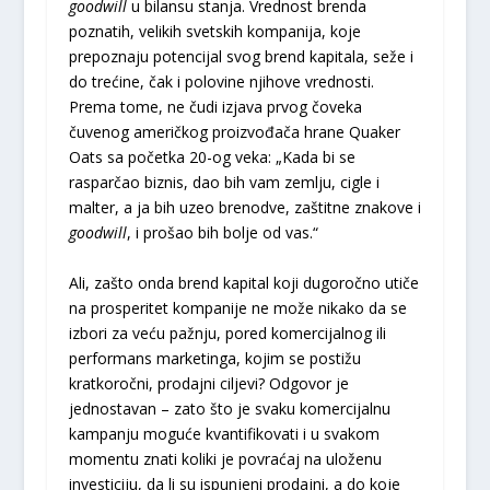
goodwill
u bilansu stanja. Vrednost brenda
poznatih, velikih svetskih kompanija, koje
prepoznaju potencijal svog brend kapitala, seže i
do trećine, čak i polovine njihove vrednosti.
Prema tome, ne čudi izjava prvog čoveka
čuvenog američkog proizvođača hrane Quaker
Oats sa početka 20-og veka: „Kada bi se
rasparčao biznis, dao bih vam zemlju, cigle i
malter, a ja bih uzeo brenodve, zaštitne znakove i
goodwill
, i prošao bih bolje od vas.“
Ali, zašto onda brend kapital koji dugoročno utiče
na prosperitet kompanije ne može nikako da se
izbori za veću pažnju, pored komercijalnog ili
performans marketinga, kojim se postižu
kratkoročni, prodajni ciljevi? Odgovor je
jednostavan – zato što je svaku komercijalnu
kampanju moguće kvantifikovati i u svakom
momentu znati koliki je povraćaj na uloženu
investiciju, da li su ispunjeni prodajni, a do koje