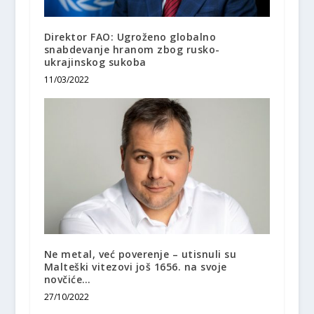
Direktor FAO: Ugroženo globalno
snabdevanje hranom zbog rusko-
ukrajinskog sukoba
11/03/2022
Ne metal, već poverenje – utisnuli su
Malteški vitezovi još 1656. na svoje
novčiće…
27/10/2022