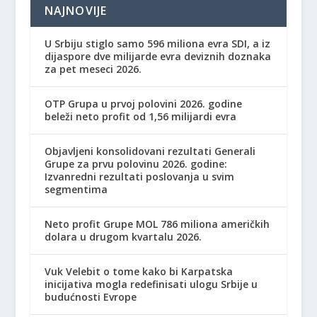
NAJNOVIJE
U Srbiju stiglo samo 596 miliona evra SDI, a iz
dijaspore dve milijarde evra deviznih doznaka
za pet meseci 2026.
OTP Grupa u prvoj polovini 2026. godine
beleži neto profit od 1,56 milijardi evra
Objavljeni konsolidovani rezultati Generali
Grupe za prvu polovinu 2026. godine:
Izvanredni rezultati poslovanja u svim
segmentima
Neto profit Grupe MOL 786 miliona američkih
dolara u drugom kvartalu 2026.
Vuk Velebit o tome kako bi Karpatska
inicijativa mogla redefinisati ulogu Srbije u
budućnosti Evrope