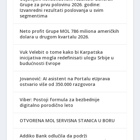
Grupe za prvu polovinu 2026. godine:
Izvanredni rezultati poslovanja u svim
segmentima
Neto profit Grupe MOL 786 miliona američkih
dolara u drugom kvartalu 2026.
Vuk Velebit o tome kako bi Karpatska
inicijativa mogla redefinisati ulogu Srbije u
budućnosti Evrope
Jovanović: AI asistent na Portalu eUprava
ostvario više od 350.000 razgovora
Viber: Postoji formula za bezbednije
digitalno porodično leto
OTVORENA MOL SERVISNA STANICA U BORU
Addiko Bank odlučila da podrži