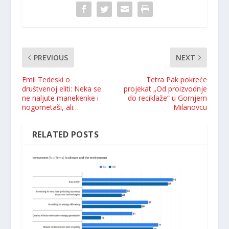
PREVIOUS
NEXT
Emil Tedeski o
Tetra Pak pokreće
društvenoj eliti: Neka se
projekat „Od proizvodnje
ne naljute manekenke i
do reciklaže“ u Gornjem
nogometaši, ali…
Milanovcu
RELATED POSTS