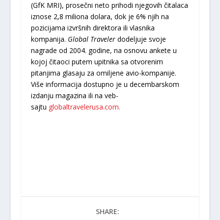
(GfK MRI), prosečni neto prihodi njegovih čitalaca
iznose 2,8 miliona dolara, dok je 6% njih na
pozicijama izvršnih direktora ili vlasnika
kompanija.
Global Traveler
dodeljuje svoje
nagrade od 2004. godine, na osnovu ankete u
kojoj čitaoci putem upitnika sa otvorenim
pitanjima glasaju za omiljene avio-kompanije.
Više informacija dostupno je u decembarskom
izdanju magazina ili na veb-
sajtu
globaltravelerusa.com.
SHARE: