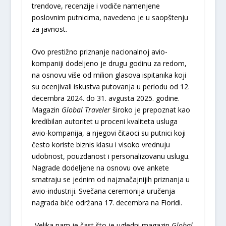
trendove, recenzije i vodiče namenjene
poslovnim putnicima, navedeno je u saopštenju
za javnost.
Ovo prestižno priznanje nacionalnoj avio-
kompaniji dodeljeno je drugu godinu za redom,
na osnovu više od milion glasova ispitanika koji
su ocenjivali iskustva putovanja u periodu od 12.
decembra 2024. do 31. avgusta 2025. godine.
Magazin
Global Traveler
široko je prepoznat kao
kredibilan autoritet u proceni kvaliteta usluga
avio-kompanija, a njegovi čitaoci su putnici koji
često koriste biznis klasu i visoko vrednuju
udobnost, pouzdanost i personalizovanu uslugu.
Nagrade dodeljene na osnovu ove ankete
smatraju se jednim od najznačajnijih priznanja u
avio-industriji. Svečana ceremonija uručenja
nagrada biće održana 17. decembra na Floridi.
„Velika nam je čast što je ugledni magazin
Global