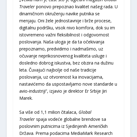
Traveler
ponovo prepoznao kvalitet našeg rada. U
dinamičnom okruženju navike putnika se
menjaju. Oni žele jednostavnije i brže procese,
digitalnu podršku, visok nivo komfora, dok su im
istovremeno važni fleksibilnost i odgovornost
poslovanja. Naša uloga je da ta očekivanja
prepoznamo, predvidimo i nadmašimo, uz
očuvanje neprikosnovenog kvaliteta usluge i
dosledno dobrog iskustva, bez obzira na dužinu
leta. Čuvajući najbolje od naše tradicije
poslovanja, uz otvorenost ka inovacijama,
nastavićemo da uspostavljamo nove standarde u
avio-industriji”, izjavio je direktor Er Srbije Jiri
Marek.
Sa više od 1,1 milion čitalaca,
Global
Traveler
spaja vodeće globalne brendove sa
poslovnim putnicima iz Sjedinjenih Američkih
Država. Prema podacima MediaMark Research