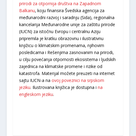
prirodi za otpornija društva na Zapadnom
Balkanu
, koju finansira Švedska agencija za
međunarodni razvoj i saradnju (Sida), regionalna
kancelarija Međunarodne unije za zaštitu prirode
(IUCN) za istočnu Evropu i centralnu Aziju
pripremila je kratku obrazovnu i ilustrativnu
knjižicu o klimatskim promenama, njihovim
posledicama i Rešenjima zasnovanim na prirodi,
u cilju povećanja otpornosti ekosistema i ljudskih
zajednica na klimatske promene i rizike od
katastrofa. Materijal možete preuzeti na internet
sajtu IUCN-a na
ovoj poveznici na srpskom
jeziku
. Ilustrovana knjižica je dostupna i
na
engleskom jeziku
.