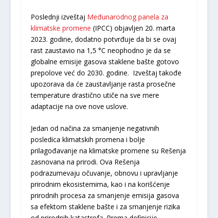
Poslednji izveštaj
Međunarodnog panela za
klimatske promene
(IPCC) objavljen 20. marta
2023. godine, dodatno potvrđuje da bi se ovaj
rast zaustavio na 1,5 °C neophodno je da se
globalne emisije gasova staklene bašte gotovo
prepolove već do 2030. godine. Izveštaj takođe
upozorava da će zaustavljanje rasta prosečne
temperature drastično utiče na sve mere
adaptacije na ove nove uslove.
Jedan od načina za smanjenje negativnih
posledica klimatskih promena i bolje
prilagođavanje na klimatske promene su Rešenja
zasnovana na prirodi. Ova Rešenja
podrazumevaju očuvanje, obnovu i upravljanje
prirodnim ekosistemima, kao i na korišćenje
prirodnih procesa za smanjenje emisija gasova
sa efektom staklene bašte i za smanjenje rizika
od prirodnih katastrofa. Prema definicije