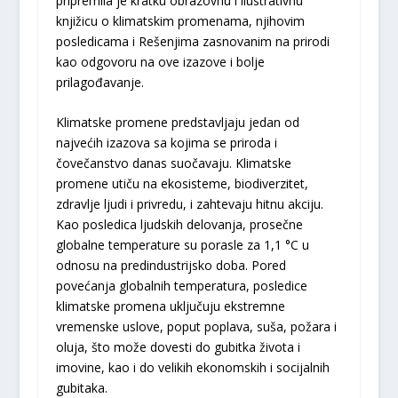
pripremila je kratku obrazovnu i ilustrativnu
knjižicu o klimatskim promenama, njihovim
posledicama i Rešenjima zasnovanim na prirodi
kao odgovoru na ove izazove i bolje
prilagođavanje.
Klimatske promene predstavljaju jedan od
najvećih izazova sa kojima se priroda i
čovečanstvo danas suočavaju. Klimatske
promene utiču na ekosisteme, biodiverzitet,
zdravlje ljudi i privredu, i zahtevaju hitnu akciju.
Kao posledica ljudskih delovanja, prosečne
globalne temperature su porasle za 1,1 °C u
odnosu na predindustrijsko doba. Pored
povećanja globalnih temperatura, posledice
klimatske promena uključuju ekstremne
vremenske uslove, poput poplava, suša, požara i
oluja, što može dovesti do gubitka života i
imovine, kao i do velikih ekonomskih i socijalnih
gubitaka.