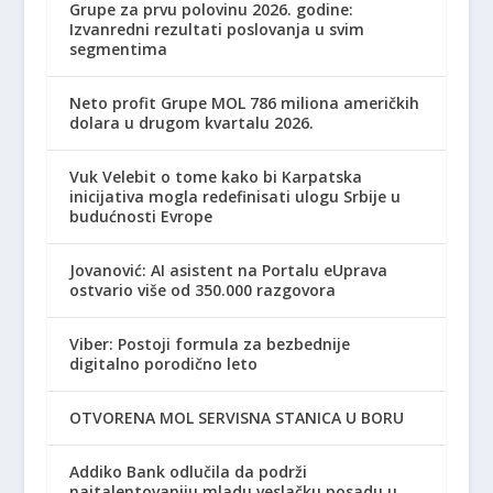
Grupe za prvu polovinu 2026. godine:
Izvanredni rezultati poslovanja u svim
segmentima
Neto profit Grupe MOL 786 miliona američkih
dolara u drugom kvartalu 2026.
Vuk Velebit o tome kako bi Karpatska
inicijativa mogla redefinisati ulogu Srbije u
budućnosti Evrope
Jovanović: AI asistent na Portalu eUprava
ostvario više od 350.000 razgovora
Viber: Postoji formula za bezbednije
digitalno porodično leto
OTVORENA MOL SERVISNA STANICA U BORU
Addiko Bank odlučila da podrži
najtalentovaniju mladu veslačku posadu u