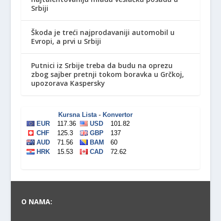
Srbiji
Škoda je treći najprodavaniji automobil u
Evropi, a prvi u Srbiji
Putnici iz Srbije treba da budu na oprezu
zbog sajber pretnji tokom boravka u Grčkoj,
upozorava Kaspersky
O NAMA: