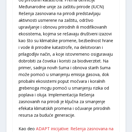
Međunarodne unije za zaštitu prirode (IUCN)
Rešenja zasnovana na prirodi predstavljaju
aktivnosti usmerene na zaštitu, održivo
upravljanje i obnovu prirodnih ili modifikovanih
ekosistema, kojima se rešavaju društveni izazovi
kao što su klimatske promene, bezbednost hrane
i vode ili prirodne katastrofe, na delotvoran i
prilagodljiv način, a koje istovremeno osiguravaju
dobrobiti za čoveka i koristi za biodiverzitet. Na
primer, sadnja novih šuma i obnova starih šuma
može pomoći u smanjenju emisija gasova, dok
priobalni ekosistemi poput močvara i koralnih
grebenoga mogu pomoći u smanjenju rizika od
poplava i oluja. Implementacija Rešenja
zasnovanih na prirodi je ključna za smanjenje
efekata klimatskih promena i očuvanje prirodnih
resursa za buduće generacije.
Kao deo
ADAPT inicijative: Rešenja zasnovana na