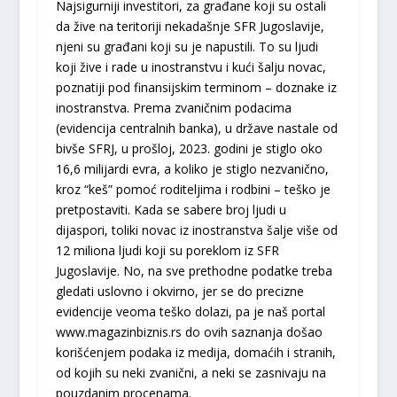
Najsigurniji investitori, za građane koji su ostali
da žive na teritoriji nekadašnje SFR Jugoslavije,
njeni su građani koji su je napustili. To su ljudi
koji žive i rade u inostranstvu i kući šalju novac,
poznatiji pod finansijskim terminom – doznake iz
inostranstva. Prema zvaničnim podacima
(evidencija centralnih banka), u države nastale od
bivše SFRJ, u prošloj, 2023. godini je stiglo oko
16,6 milijardi evra, a koliko je stiglo nezvanično,
kroz “keš” pomoć roditeljima i rodbini – teško je
pretpostaviti. Kada se sabere broj ljudi u
dijaspori, toliki novac iz inostranstva šalje više od
12 miliona ljudi koji su poreklom iz SFR
Jugoslavije. No, na sve prethodne podatke treba
gledati uslovno i okvirno, jer se do precizne
evidencije veoma teško dolazi, pa je naš portal
www.magazinbiznis.rs do ovih saznanja došao
korišćenjem podaka iz medija, domaćih i stranih,
od kojih su neki zvanični, a neki se zasnivaju na
pouzdanim procenama.