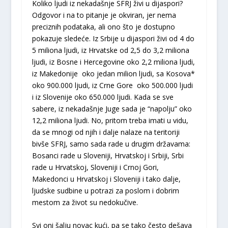
Koliko ljudi iz nekadašnje SFRJ živi u dijaspori?
Odgovor i na to pitanje je okviran, jer nema
preciznih podataka, ali ono što je dostupno
pokazuje sledeće. Iz Srbije u dijaspori živi od 4 do
5 miliona ljudi, iz Hrvatske od 2,5 do 3,2 miliona
ljudi, iz Bosne i Hercegovine oko 2,2 miliona ljudi,
iz Makedonije oko jedan milion ljudi, sa Kosova*
oko 900.000 ljudi, iz Crne Gore oko 500.000 ljudi
i iz Slovenije oko 650.000 ljudi. Kada se sve
sabere, iz nekadašnje Juge sada je “napolju” oko
12,2 miliona ljudi. No, pritom treba imati u vidu,
da se mnogi od njih i dalje nalaze na teritoriji
bivše SFRJ, samo sada rade u drugim državama:
Bosanci rade u Sloveniji, Hrvatskoj i Srbiji, Srbi
rade u Hrvatskoj, Sloveniji i Crnoj Gori,
Makedonci u Hrvatskoj i Sloveniji i tako dalje,
ljudske sudbine u potrazi za poslom i dobrim
mestom za život su nedokučive.
Svi oni šalju novac kući, pa se tako često dešava