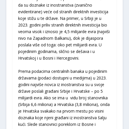
da su doznake iz inostranstva (zvanično
evidentirane) veće od stranih direktnih investicija
koje stižu u te države. Na primer, u Srbiji je u
2023. godini priliv stranih direktnih investicija bio
veoma visok i iznosio je 4,5 milijarde evra (najviši
nivo na Zapadnom Balkanu), dok je dijaspora
poslala više od toga: oko pet milijardi evra. U
pojedinim godinama, slično se dešava i u
Hrvatskoj i u Bosni i Hercegovini.
Prema podacima centralnih banaka u pojedinim
državama (podaci dostupni u medijima) u 2023.
godini najviše novca iz inostranstva su u svoje
države poslali građani Srbije i Hrvatske – po 5
milijardi evra. Ako se ima u vidu broj stanovnika
(Srbija 6,6 miliona) a Hrvatska (3,8 miliona), onda
je Hrvatska svakako na prvom mestu po visini
doznaka koje njeni građani iz inostranstva šalju
kući. Slede stanovnici poreklom iz Bosne i