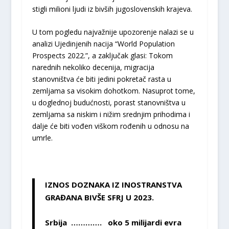
stigli milioni ljudi iz bivših jugoslovenskih krajeva.
U tom pogledu najvažnije upozorenje nalazi se u
analizi Ujedinjenih nacija “World Population
Prospects 2022.”, a zaključak glasi: Tokom
narednih nekoliko decenija, migracija
stanovništva će biti jedini pokretač rasta u
zemljama sa visokim dohotkom. Nasuprot tome,
u doglednoj budućnosti, porast stanovništva u
zemljama sa niskim i nižim srednjim prihodima i
dalje će biti vođen viškom rođenih u odnosu na
umrle.
IZNOS DOZNAKA IZ INOSTRANSTVA
GRAĐANA BIVŠE SFRJ U 2023.
Srbija …………. oko 5 milijardi evra