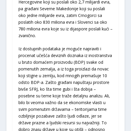
Hercegovine koji su poslali oko 2,7 milijardi evra,
pa građani Severne Makedonije koji su poslali
oko jedne milijarde evra, zatim Crnogorci sa
poslatih oko 830 miliona evra i Slovenci sa oko
780 miliona evra koje su iz dijaspore poslali kući –
zvanično.
Iz dostupnih podataka je moguće napraviti i
procenat učešća deviznih doznaka iz inostranstva
u bruto domaćem proizvodu (BDP) svake od
pomenutih zemalja, a iz toga proizlazi da novac
koji stigne u zemlju, kod mnogih premašuje 10
odsto BDP-a. Zašto građani napuštaju prostore
bivše SFRJ, ko šta time gubi i šta dobija –
posebne su teme koje traže detaljnu analizu. Ali,
bilo bi veoma važno da se ekonomske vlasti u
svim pomenutim državama – teritorijama time
ozbiljnije pozabave zašto ljudi odlaze, jer se
države prazne a ljudski resursi su najvažniji. To
dobro znaju države u koje su otišli – odnosno