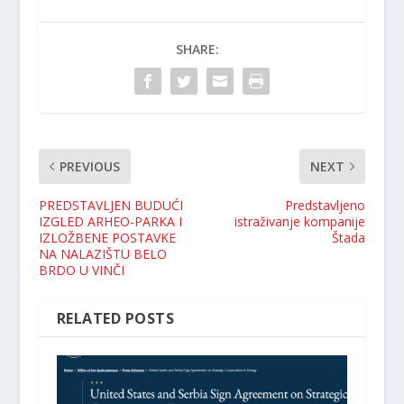
SHARE:
PREVIOUS
NEXT
PREDSTAVLJEN BUDUĆI
Predstavljeno
IZGLED ARHEO-PARKA I
istraživanje kompanije
IZLOŽBENE POSTAVKE
Štada
NA NALAZIŠTU BELO
BRDO U VINČI
RELATED POSTS