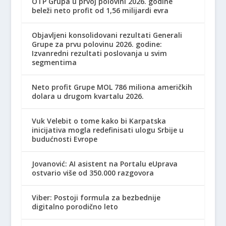
OTP Grupa u prvoj polovini 2026. godine
beleži neto profit od 1,56 milijardi evra
Objavljeni konsolidovani rezultati Generali
Grupe za prvu polovinu 2026. godine:
Izvanredni rezultati poslovanja u svim
segmentima
Neto profit Grupe MOL 786 miliona američkih
dolara u drugom kvartalu 2026.
Vuk Velebit o tome kako bi Karpatska
inicijativa mogla redefinisati ulogu Srbije u
budućnosti Evrope
Jovanović: AI asistent na Portalu eUprava
ostvario više od 350.000 razgovora
Viber: Postoji formula za bezbednije
digitalno porodično leto