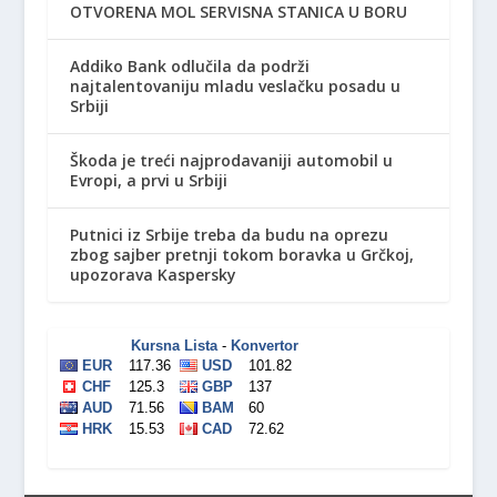
OTVORENA MOL SERVISNA STANICA U BORU
Addiko Bank odlučila da podrži
najtalentovaniju mladu veslačku posadu u
Srbiji
Škoda je treći najprodavaniji automobil u
Evropi, a prvi u Srbiji
Putnici iz Srbije treba da budu na oprezu
zbog sajber pretnji tokom boravka u Grčkoj,
upozorava Kaspersky