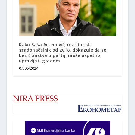
Kako Saša Arsenovič, mariborski
gradonačelnik od 2018. dokazuje da se i
bez članstva u partiji može uspešno
upravljati gradom
07/06/2024