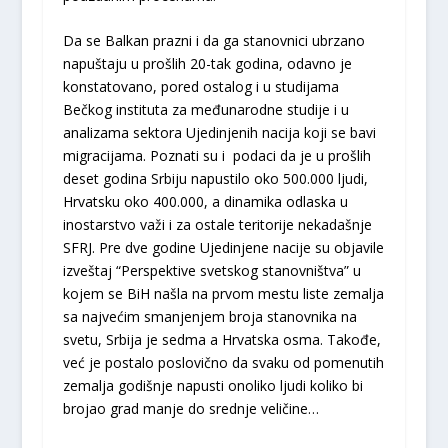
Da se Balkan prazni i da ga stanovnici ubrzano
napuštaju u prošlih 20-tak godina, odavno je
konstatovano, pored ostalog i u studijama
Bečkog instituta za međunarodne studije i u
analizama sektora Ujedinjenih nacija koji se bavi
migracijama. Poznati su i podaci da je u prošlih
deset godina Srbiju napustilo oko 500.000 ljudi,
Hrvatsku oko 400.000, a dinamika odlaska u
inostarstvo važi i za ostale teritorije nekadašnje
SFRJ. Pre dve godine Ujedinjene nacije su objavile
izveštaj “Perspektive svetskog stanovništva” u
kojem se BiH našla na prvom mestu liste zemalja
sa najvećim smanjenjem broja stanovnika na
svetu, Srbija je sedma a Hrvatska osma. Takođe,
već je postalo poslovično da svaku od pomenutih
zemalja godišnje napusti onoliko ljudi koliko bi
brojao grad manje do srednje veličine…