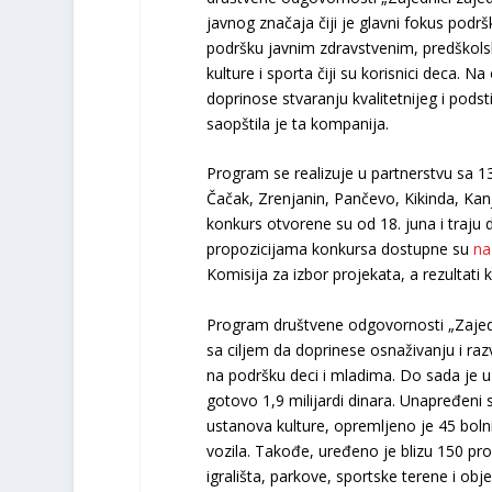
javnog značaja čiji je glavni fokus podr
podršku javnim zdravstvenim, predškols
kulture i sporta čiji su korisnici deca. 
doprinose stvaranju kvalitetnijeg i podst
saopštila je ta kompanija.
Program se realizuje u partnerstvu sa 13
Čačak, Zrenjanin, Pančevo, Kikinda, Kanji
konkurs otvorene su od 18. juna i traju 
propozicijama konkursa dostupne su
na
Komisija za izbor projekata, a rezultati
Program društvene odgovornosti „Zajed
sa ciljem da doprinese osnaživanju i ra
na podršku deci i mladima. Do sada je u
gotovo 1,9 milijardi dinara. Unapređeni 
ustanova kulture, opremljeno je 45 bolni
vozila. Takođe, uređeno je blizu 150 pro
igrališta, parkove, sportske terene i obj