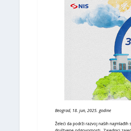
Beograd, 18. jun, 2025. godine
Želeći da podrži razvoj naših najmlađi
društvene odgovornosti „Zajednici zajed