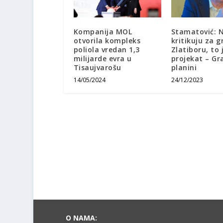
Kompanija MOL
Stamatović: 
otvorila kompleks
kritikuju za 
poliola vredan 1,3
Zlatiboru, to 
milijarde evra u
projekat – Gr
Tisaujvarošu
planini
14/05/2024
24/12/2023
O NAMA: