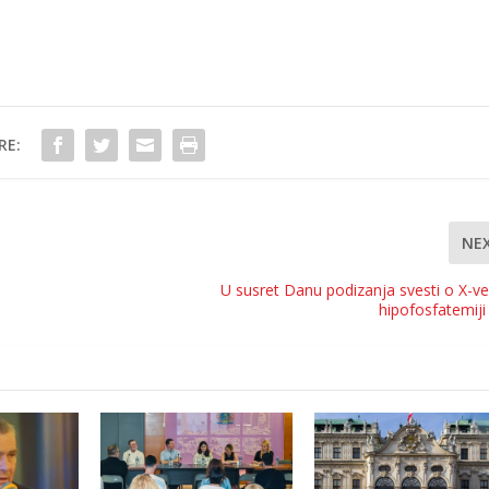
RE:
NE
U susret Danu podizanja svesti o X-v
hipofosfatemiji