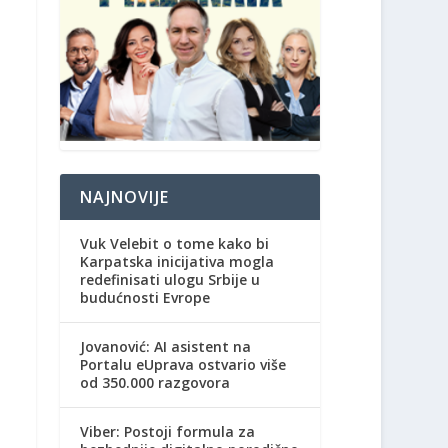
NAJNOVIJE
Vuk Velebit o tome kako bi
Karpatska inicijativa mogla
redefinisati ulogu Srbije u
budućnosti Evrope
Jovanović: AI asistent na
Portalu eUprava ostvario više
od 350.000 razgovora
Viber: Postoji formula za