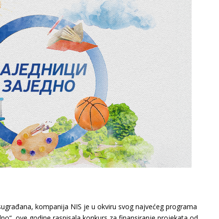
h sugrađana, kompanija NIS je u okviru svog najvećeg programa
no“, ove godine raspisala konkurs za finansiranje projekata od