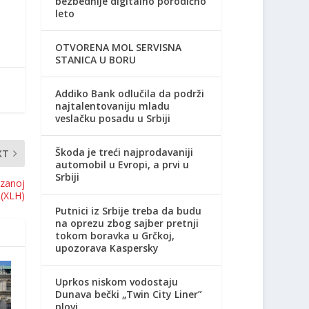
bezbednije digitalno porodično
leto
OTVORENA MOL SERVISNA
STANICA U BORU
Addiko Bank odlučila da podrži
najtalentovaniju mladu
veslačku posadu u Srbiji
Škoda je treći najprodavaniji
XT
automobil u Evropi, a prvi u
Srbiji
ezanoj
 (XLH)
Putnici iz Srbije treba da budu
na oprezu zbog sajber pretnji
tokom boravka u Grčkoj,
upozorava Kaspersky
Uprkos niskom vodostaju
Dunava bečki „Twin City Liner”
plovi