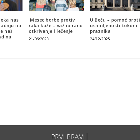
Neka nas
Mesec borbe protiv
U Beču – pomoć proti
gradnju na
raka kože – važno rano
usamljenosti tokom
je naš
otkrivanje i lečenje
praznika
ad na
21/06/2023
24/12/2025