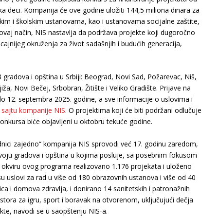
ška deci. Kompanija će ove godine uložiti 144,5 miliona dinara za
kim i školskim ustanovama, kao i ustanovama socijalne zaštite,
Na ovaj način, NIS nastavlja da podržava projekte koji dugoročno
icajnijeg okruženja za život sadašnjih i budućih generacija,
 gradova i opština u Srbiji: Beograd, Novi Sad, Požarevac, Niš,
ža, Novi Bečej, Srbobran, Žitište i Veliko Gradište. Prijave na
do 12. septembra 2025. godine, a sve informacije o uslovima i
 sajtu kompanije NIS
. O projektima koji će biti podržani odlučuje
 konkursa biće objavljeni u oktobru tekuće godine.
nici zajedno“ kompanija NIS sprovodi već 17. godinu zaredom,
zvoju gradova i opština u kojima posluje, sa posebnim fokusom
 okviru ovog programa realizovano 1.176 projekata i uloženo
su uslovi za rad u više od 180 obrazovnih ustanova i više od 40
ca i domova zdravlja, i donirano 14 sanitetskih i patronažnih
stora za igru, sport i boravak na otvorenom, uključujući dečja
ekte, navodi se u saopštenju NIS-a.