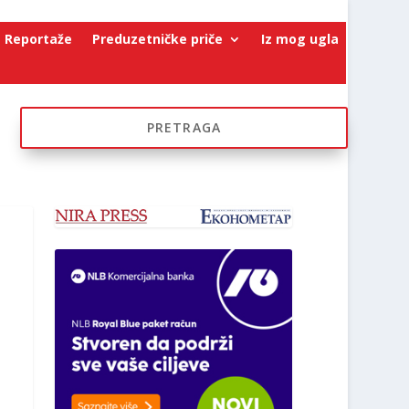
Reportaže
Preduzetničke priče
Iz mog ugla