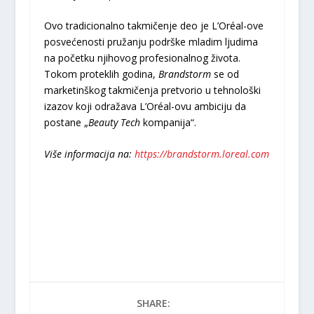
Ovo tradicionalno takmičenje deo je L’Oréal-ove
posvećenosti pružanju podrške mladim ljudima
na početku njihovog profesionalnog života.
Tokom proteklih godina,
Brandstorm
se od
marketinškog takmičenja pretvorio u tehnološki
izazov koji odražava L’Oréal-ovu ambiciju da
postane „
Beauty Tech
kompanija“.
Više informacija na:
https://brandstorm.loreal.com
SHARE: