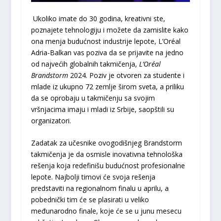
Ukoliko imate do 30 godina, kreativni ste,
poznajete tehnologiju i možete da zamislite kako
ona menja budućnost industrije lepote, L’Oréal
Adria-Balkan vas poziva da se prijavite na jedno
od najvećih globalnih takmičenja,
L’Oréal
Brandstorm
2024. Poziv je otvoren za studente i
mlade iz ukupno 72 zemlje širom sveta, a priliku
da se oprobaju u takmičenju sa svojim
vršnjacima imaju i mladi iz Srbije, saopštili su
organizatori.
Zadatak za učesnike ovogodišnjeg Brandstorm
takmičenja je da osmisle inovativna tehnološka
rešenja koja redefinišu budućnost profesionalne
lepote. Najbolji timovi će svoja rešenja
predstaviti na regionalnom finalu u aprilu, a
pobednički tim će se plasirati u veliko
međunarodno finale, koje će se u junu mesecu