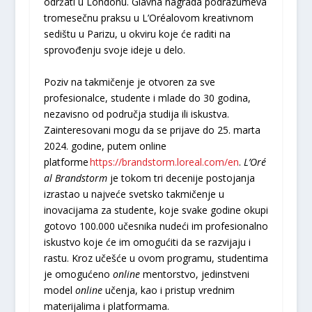
održati u Londonu. Glavna nagrada podrazumeva
tromesečnu praksu u L’Oréalovom kreativnom
sedištu u Parizu, u okviru koje će raditi na
sprovođenju svoje ideje u delo.
Poziv na takmičenje je otvoren za sve
profesionalce, studente i mlade do 30 godina,
nezavisno od područja studija ili iskustva.
Zainteresovani mogu da se prijave do 25. marta
2024. godine, putem online
platforme
https://brandstorm.loreal.com/en
.
L’Oré
al Brandstorm
je tokom tri decenije postojanja
izrastao u najveće svetsko takmičenje u
inovacijama za studente, koje svake godine okupi
gotovo 100.000 učesnika nudeći im profesionalno
iskustvo koje će im omogućiti da se razvijaju i
rastu. Kroz učešće u ovom programu, studentima
je omogućeno
online
mentorstvo, jedinstveni
model
online
učenja, kao i pristup vrednim
materijalima i platformama.