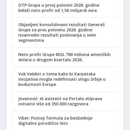
OTP Grupa u prvoj polovini 2026. godine
beleži neto profit od 1,56 milijardi evra
Objavljeni konsolidovani rezultati Generali
Grupe za prvu polovinu 2026. godine:
Izvanredni rezultati poslovanja u svim
segmentima
Neto profit Grupe MOL 786 miliona američkih
dolara u drugom kvartalu 2026.
Vuk Velebit o tome kako bi Karpatska
inicijativa mogla redefinisati ulogu Srbije u
budućnosti Evrope
Jovanović: AI asistent na Portalu eUprava
ostvario više od 350.000 razgovora
Viber: Postoji formula za bezbednije
digitalno porodično leto