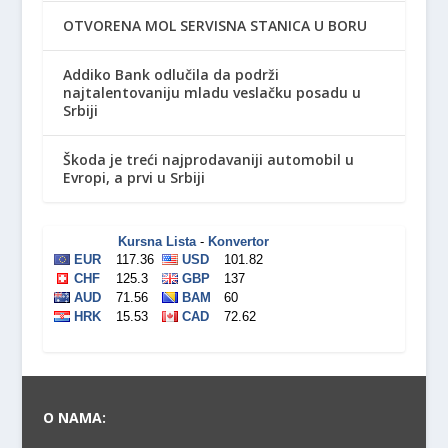
OTVORENA MOL SERVISNA STANICA U BORU
Addiko Bank odlučila da podrži
najtalentovaniju mladu veslačku posadu u
Srbiji
Škoda je treći najprodavaniji automobil u
Evropi, a prvi u Srbiji
O NAMA: