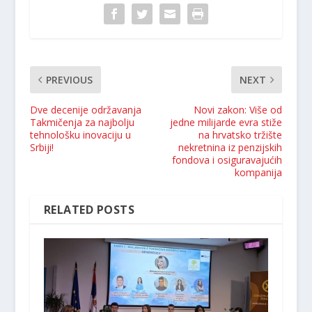
PREVIOUS
NEXT
Dve decenije održavanja
Novi zakon: Više od
Takmičenja za najbolju
jedne milijarde evra stiže
tehnološku inovaciju u
na hrvatsko tržište
Srbiji!
nekretnina iz penzijskih
fondova i osiguravajućih
kompanija
RELATED POSTS