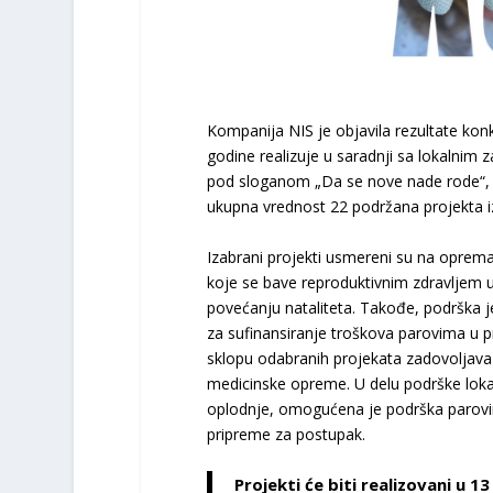
Kompanija NIS je objavila rezultate kon
godine realizuje u saradnji sa lokalnim 
pod sloganom „Da se nove nade rode“, p
ukupna vrednost 22 podržana projekta iz
Izabrani projekti usmereni su na oprem
koje se bave reproduktivnim zdravlјem u 
povećanju nataliteta. Takođe, podrška j
za sufinansiranje troškova parovima u p
sklopu odabranih projekata zadovolјava 
medicinske opreme. U delu podrške lok
oplodnje, omogućena je podrška parovi
pripreme za postupak.
Projekti će biti realizovani u 1