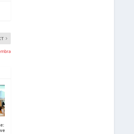
XT
cembra
e:
ove