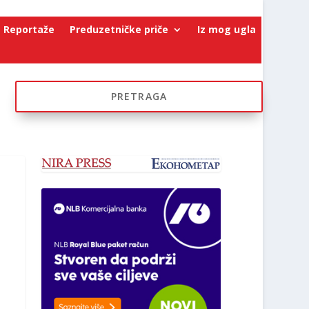
Reportaže
Preduzetničke priče
Iz mog ugla