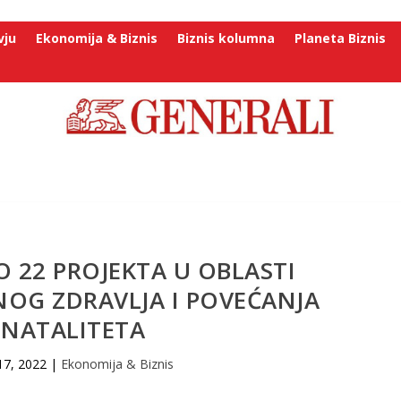
vju
Ekonomija & Biznis
Biznis kolumna
Planeta Biznis
 22 PROJEKTA U OBLASTI
OG ZDRAVLЈA I POVEĆANJA
NATALITETA
17, 2022
|
Ekonomija & Biznis