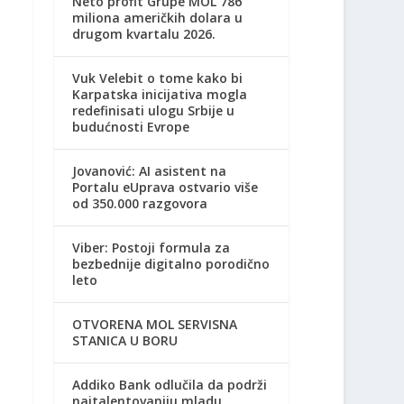
Neto profit Grupe MOL 786
miliona američkih dolara u
drugom kvartalu 2026.
Vuk Velebit o tome kako bi
Karpatska inicijativa mogla
redefinisati ulogu Srbije u
budućnosti Evrope
Jovanović: AI asistent na
Portalu eUprava ostvario više
od 350.000 razgovora
Viber: Postoji formula za
bezbednije digitalno porodično
leto
OTVORENA MOL SERVISNA
STANICA U BORU
Addiko Bank odlučila da podrži
najtalentovaniju mladu