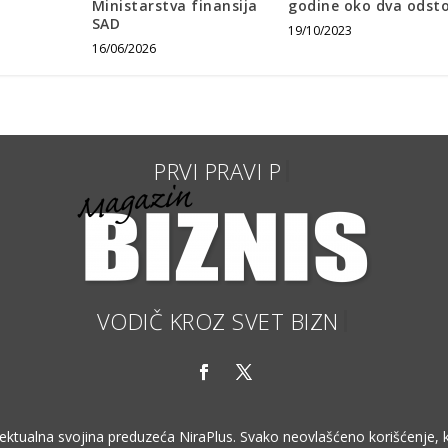
Ministarstva finansija
godine oko dva ods
SAD
19/10/2023
16/06/2026
VODIČ K
ktualna svojina preduzeća NiraPlus. Svako neovlašćeno korišćenje, kopi