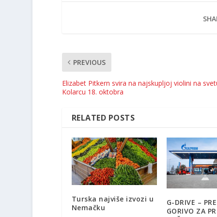
SHA
PREVIOUS
Elizabet Pitkern svira na najskupljoj violini na svet
Kolarcu 18. oktobra
RELATED POSTS
Turska najviše izvozi u
G-DRIVE – PR
Nemačku
GORIVO ZA P