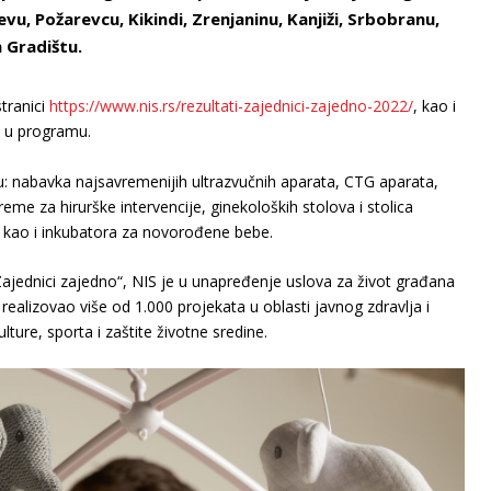
u, Požarevcu, Kikindi, Zrenjaninu, Kanjiži, Srbobranu,
 Gradištu.
stranici
https://www.nis.rs/rezultati-zajednici-zajedno-2022/
, kao i
a u programu.
u: nabavka najsavremenijih ultrazvučnih aparata, CTG aparata,
me za hirurške intervencije, ginekoloških stolova i stolica
 kao i inkubatora za novorođene bebe.
jednici zajedno“, NIS je u unapređenje uslova za život građana
 i realizovao više od 1.000 projekata u oblasti javnog zdravlјa i
ture, sporta i zaštite životne sredine.