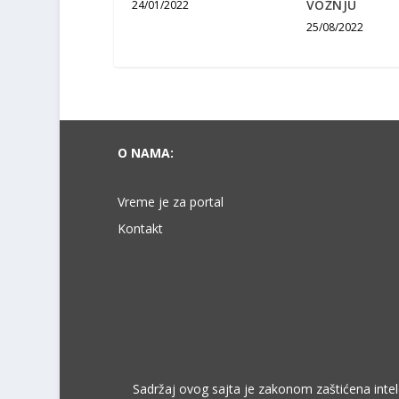
VOŽNJU
24/01/2022
25/08/2022
O NAMA:
Vreme je za portal
Kontakt
Sadržaj ovog sajta je zakonom zaštićena intele