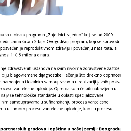
kursa u okviru programa „Zajednici zajedno“ koji se od 2009.
zajednicama širom Srbije. Ovogodišnji program, koji se sprovodi
osvećen je reproduktivnom zdravlјu i povećanju nataliteta, a
nosi 118,5 miliona dinara.
anje zdravstvenih ustanova na svim nivoima zdravstvene zaštite
cilјu blagovremene dijagnostike i lečenja što direktno doprinosi
e namenjena i lokalnim samoupravama u realizaciji javnih poziva
rocesu vantelesne oplodnje. Oprema koja će biti nabavlјena u
najviše tehnološke standarde u oblasti specijalizovane
alnim samoupravama u sufinansiranju procesa vantelesne
ma u samom procesu vantelesne oplodnje, kao i u procesu
3 partnerskih gradova i opština u našoj zemlјi: Beogradu,