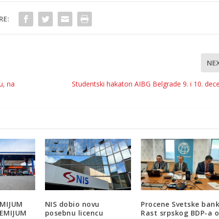
RE:
NE
u, na
Studentski hakaton AIBG Belgrade 9. i 10. de
EMIJUM
NIS dobio novu
Procene Svetske bank
REMIJUM
posebnu licencu
Rast srpskog BDP-a 