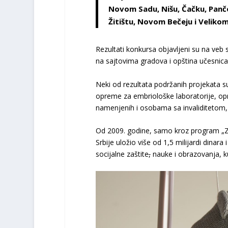
Novom Sadu, Nišu, Čačku, Pančev
Žitištu, Novom Bečeju i Velikom
Rezultati konkursa objavlјeni su na veb 
na sajtovima gradova i opština učesnic
Neki od rezultata podržanih projekata s
opreme za embriološke laboratorije, opre
namenjenih i osobama sa invaliditetom,
Od 2009. godine, samo kroz program „Za
Srbije uložio više od 1,5 milijardi dinara
socijalne zaštite
,
nauke i obrazovanja, kul