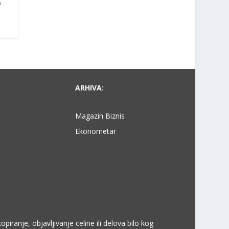
to
ARHIVA:
Magazin Biznis
Ekonometar
ranje, objavljivanje celine ili delova bilo kog