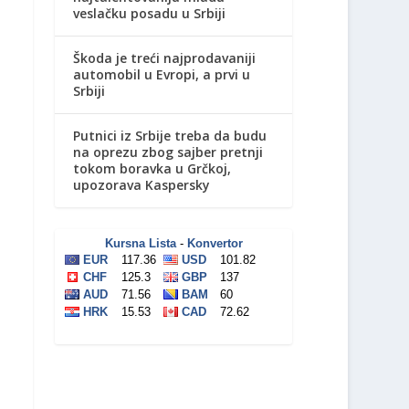
veslačku posadu u Srbiji
Škoda je treći najprodavaniji
automobil u Evropi, a prvi u
Srbiji
Putnici iz Srbije treba da budu
na oprezu zbog sajber pretnji
tokom boravka u Grčkoj,
upozorava Kaspersky