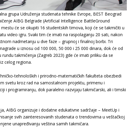
kalna grupa Udruženja studenata tehnike Evrope, BEST Beograd
čenje AIBG Belgrade (Artificial Intelligence BattleGround
estu će se okupiti 16 studentskih timova, koji će se takmičiti u
datu video igru. Svaki tim će imati na raspolaganju 20 sati, nakon
tnom nadmetanju u dve faze – grupnoj i finalnoj borbi. Tri
 nagrade u iznosu od 100 000, 50 000 i 25 000 dinara, dok će od
u rundu takmičenja (Zagreb 2023) gde će imati priliku da se
iz celog regiona.
ehničko-tehnoloških i prirodno-matematičkih fakulteta obezbedi
lnom svetu kroz rad na samostalnom projektu, primenu i
iji i programiranju, dok paralelno razvijaju takmičarski, ali i timski
a, AIBG organizuje i dodatne edukativne sadržaje – MeetUp i
misanje svih zainteresovanih studenata o trendovima u veštačkoj
menjene unapređivanju veština samih takmičara.