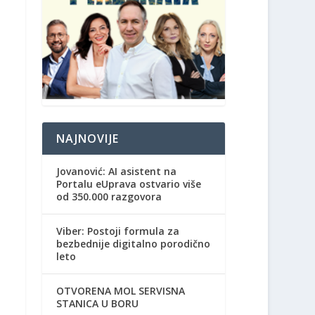
NAJNOVIJE
Jovanović: AI asistent na
Portalu eUprava ostvario više
od 350.000 razgovora
Viber: Postoji formula za
bezbednije digitalno porodično
leto
OTVORENA MOL SERVISNA
STANICA U BORU