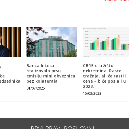
,
Banca Intesa
CBRE o tržištu
realizovala prvu
nekretnina: Raste
nke
emisiju mini obveznica
tražnja, ali će rasti i
edsednika
bez kolaterala
cene – biće posla i u
2023.
01/07/2025
15/03/2023
PRVI PR