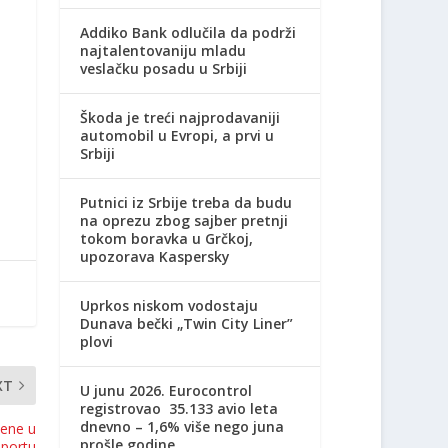
Addiko Bank odlučila da podrži
najtalentovaniju mladu
veslačku posadu u Srbiji
Škoda je treći najprodavaniji
automobil u Evropi, a prvi u
Srbiji
Putnici iz Srbije treba da budu
na oprezu zbog sajber pretnji
tokom boravka u Grčkoj,
upozorava Kaspersky
Uprkos niskom vodostaju
Dunava bečki „Twin City Liner”
plovi
XT
U junu 2026. Eurocontrol
registrovao 35.133 avio leta
dnevno – 1,6% više nego juna
cene u
prošle godine
portu