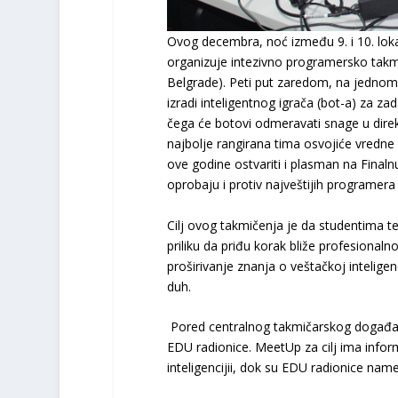
Ovog decembra, noć između 9. i 10. lo
organizuje intezivno programersko takmi
Belgrade). Peti put zaredom, na jednom m
izradi inteligentnog igrača (bot-a) za za
čega će botovi odmeravati snage u direk
najbolje rangirana tima osvojiće vredne
ove godine ostvariti i plasman na Finaln
oprobaju i protiv najveštijih programera 
Cilj ovog takmičenja je da studentima t
priliku da priđu korak bliže profesiona
proširivanje znanja o veštačkoj inteligenc
duh.
Pored centralnog takmičarskog događaj
EDU radionice. MeetUp za cilj ima infor
inteligencijii, dok su EDU radionice na