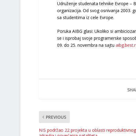
Udruženje studenata tehnike Evrope – B
organizacija. Od svog osnivanja 2003. 
sa studentima iz cele Evrope.
Poruka AIBG glasi: Ukoliko si ambiciozan 
se i isprobaj svoje programerske sposob
09. do 25. novembra na sajtu
aibg.best.r
SHA
PREVIOUS
NIS podržao 22 projekta u oblasti reproduktivnog
zdravlјa i povećanja nataliteta