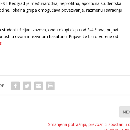
EST Beograd je međunarodna, neprofitna, apolitična studentska
godine, lokalna grupa omogućava povezivanje, razmenu i saradnju
student i željan izazova, onda okupi ekipu od 3-4 člana, prijavi
nosti u ovom intezivnom hakatonu! Prijave će biti otvorene od
s
.
RE:
NE
Smanjena potražnja, prevoznici spuštanju 
robnom trans