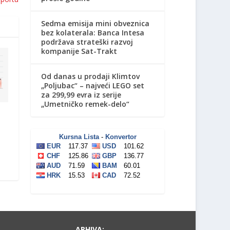
Sedma emisija mini obveznica
bez kolaterala: Banca Intesa
podržava strateški razvoj
kompanije Sat-Trakt
Od danas u prodaji Klimtov
„Poljubac“ – najveći LEGO set
za 299,99 evra iz serije
„Umetničko remek-delo“
ARHIVA: