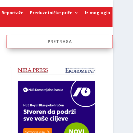
Reportaže
Preduzetničke priče
Iz mog ugla