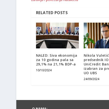
RELATED POSTS
NALED: Siva ekonomija
Nikola Vuletić
za 10 godina pala sa
predsednik IO
29,1% na 21,1% BDP-a
UniCredit Ba
izabran za pr
10/10/2024
UO UBS
24/09/2024
O NAMA: