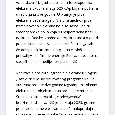
vode „Jazak“ izgrađena solarna fotonaponska
elektrana ukupne snage 620 kWp koja je puštena
u rad u junu ove godine. U pitanju je prva
elektrana veće snage u NIS-u, a ujedno i prva
kombinovana elektrana koja se sastoji od tri
fotonaponska polјa koja su raspoređena na tlu i
na krovu fabrike. Vrednost projekta iznosi više od
pola miliona evra. Na ovaj način fabrika „Jazak“
će dobijati električnu energiju na ekološki
prihvatlјiviji način – iz energije Sunca, navodi se u
saopštenju za medije kompanije NIS.
Realizacija projekta izgradnje elektrane u Pogonu
„Jazak“ deo je sveobuhvatnog programa koji je
NIS započeo pre dve godine izgradnjom solarnih
elektrana na objektima maloprodajne mreže u
Srbiji. U okviru projekta „ozelenjavanja“
benzinskih stanica, NIS je do kraja 2023. godine
postavio solarne elektrane na 45 maloprodajnih
objekata, čime je obezbeđena prosečna godišnja