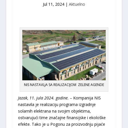
Jul 11, 2024
|
Aktuelno
NIS NASTAVLjA SA REALIZACIJOM ZELENE AGENDE
Jazak,
11
.
jula 2024.
g
odine. –
Kompanija NIS
nastavila je realizaciju programa izgradnje
solarnih elektrana na svojim objektima,
ostvarujući time značajne finansijske i ekološke
efekte. Tako je u Pogonu za proizvodnju pijaće