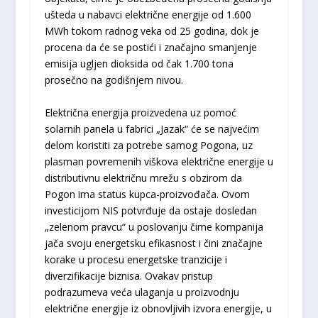
ušteda u nabavci električne energije od 1.600
MWh tokom radnog veka od 25 godina, dok je
procena da će se postići i značajno smanjenje
emisija uglјen dioksida od čak 1.700 tona
prosečno na godišnjem nivou.
Električna energija proizvedena uz pomoć
solarnih panela u fabrici „Jazak“ će se najvećim
delom koristiti za potrebe samog Pogona, uz
plasman povremenih viškova električne energije u
distributivnu električnu mrežu s obzirom da
Pogon ima status kupca-proizvođača. Ovom
investicijom NIS potvrđuje da ostaje dosledan
„zelenom pravcu“ u poslovanju čime kompanija
jača svoju energetsku efikasnost i čini značajne
korake u procesu energetske tranzicije i
diverzifikacije biznisa. Ovakav pristup
podrazumeva veća ulaganja u proizvodnju
električne energije iz obnovlјivih izvora energije, u