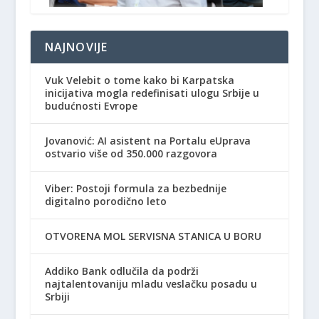
NAJNOVIJE
Vuk Velebit o tome kako bi Karpatska
inicijativa mogla redefinisati ulogu Srbije u
budućnosti Evrope
Jovanović: AI asistent na Portalu eUprava
ostvario više od 350.000 razgovora
Viber: Postoji formula za bezbednije
digitalno porodično leto
OTVORENA MOL SERVISNA STANICA U BORU
Addiko Bank odlučila da podrži
najtalentovaniju mladu veslačku posadu u
Srbiji