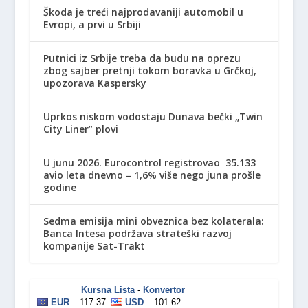
Škoda je treći najprodavaniji automobil u
Evropi, a prvi u Srbiji
Putnici iz Srbije treba da budu na oprezu
zbog sajber pretnji tokom boravka u Grčkoj,
upozorava Kaspersky
Uprkos niskom vodostaju Dunava bečki „Twin
City Liner” plovi
U junu 2026. Eurocontrol registrovao 35.133
avio leta dnevno – 1,6% više nego juna prošle
godine
Sedma emisija mini obveznica bez kolaterala:
Banca Intesa podržava strateški razvoj
kompanije Sat-Trakt