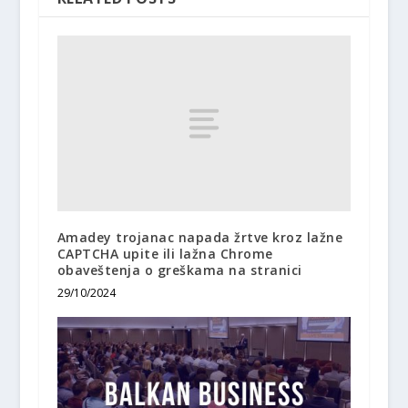
Amadey trojanac napada žrtve kroz lažne
CAPTCHA upite ili lažna Chrome
obaveštenja o greškama na stranici
29/10/2024