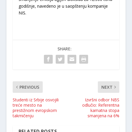
godišnje, navedeno je u saopštenju kompanije
NIS.
SHARE:
PREVIOUS
NEXT
Studenti iz Srbije osvojili
Izvršni odbor NBS
treće mesto na
odlučio: Referentna
prestižnom evropskom
kamatna stopa
takmičenju
smanjena na 6%
RELATED POSTS