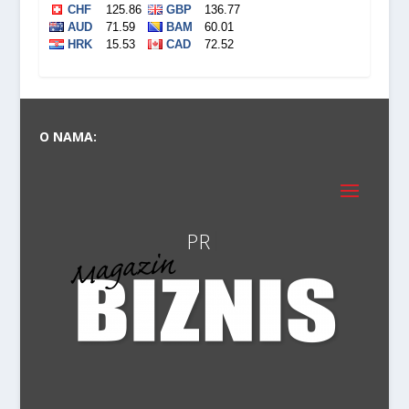
O NAMA:
PRVI P
VO