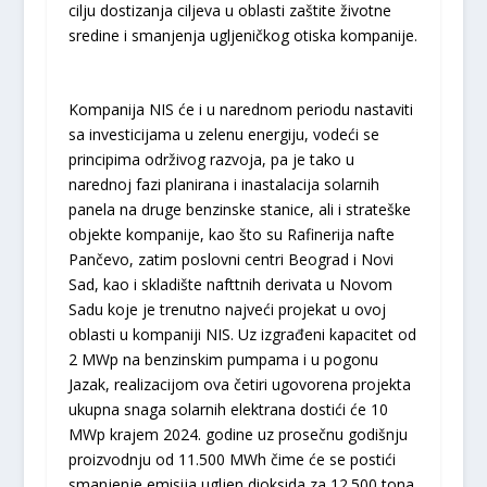
cilјu dostizanja cilјeva u oblasti zaštite životne
sredine i smanjenja uglјeničkog otiska kompanije.
Kompanija NIS će i u narednom periodu nastaviti
sa investicijama u zelenu energiju, vodeći se
principima održivog razvoja, pa je tako u
narednoj fazi planirana i inastalacija solarnih
panela na druge benzinske stanice, ali i strateške
objekte kompanije, kao što su Rafinerija nafte
Pančevo, zatim poslovni centri Beograd i Novi
Sad, kao i skladište nafttnih derivata u Novom
Sadu koje je trenutno najveći projekat u ovoj
oblasti u kompaniji NIS. Uz izgrađeni kapacitet od
2 MWp na benzinskim pumpama i u pogonu
Jazak, realizacijom ova četiri ugovorena projekta
ukupna snaga solarnih elektrana dostići će 10
MWp krajem 2024. godine uz prosečnu godišnju
proizvodnju od 11.500 MWh čime će se postići
smanjenje emisija uglјen dioksida za 12.500 tona