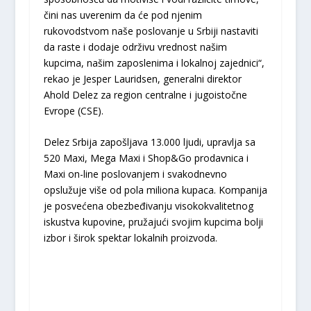
čini nas uverenim da će pod njenim
rukovodstvom naše poslovanje u Srbiji nastaviti
da raste i dodaje održivu vrednost našim
kupcima, našim zaposlenima i lokalnoj zajednici“,
rekao je Jesper Lauridsen, generalni direktor
Ahold Delez za region centralne i jugoistočne
Evrope (CSE).
Delez Srbija zapošljava 13.000 ljudi, upravlja sa
520 Maxi, Mega Maxi i Shop&Go prodavnica i
Maxi on-line poslovanjem i svakodnevno
opslužuje više od pola miliona kupaca. Kompanija
je posvećena obezbeđivanju visokokvalitetnog
iskustva kupovine, pružajući svojim kupcima bolji
izbor i širok spektar lokalnih proizvoda.