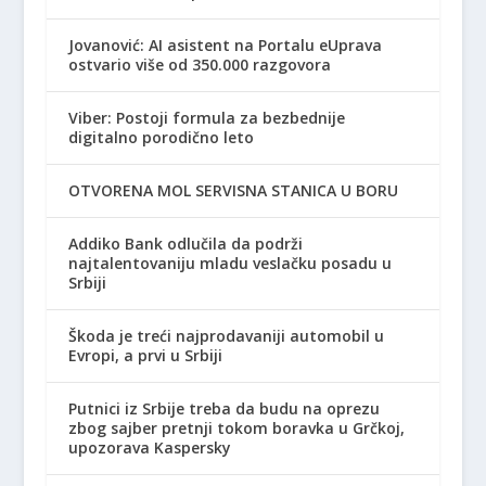
Jovanović: AI asistent na Portalu eUprava
ostvario više od 350.000 razgovora
Viber: Postoji formula za bezbednije
digitalno porodično leto
OTVORENA MOL SERVISNA STANICA U BORU
Addiko Bank odlučila da podrži
najtalentovaniju mladu veslačku posadu u
Srbiji
Škoda je treći najprodavaniji automobil u
Evropi, a prvi u Srbiji
Putnici iz Srbije treba da budu na oprezu
zbog sajber pretnji tokom boravka u Grčkoj,
upozorava Kaspersky