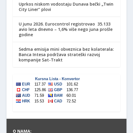
Uprkos niskom vodostaju Dunava bečki „Twin
City Liner” plovi
U junu 2026. Eurocontrol registrovao 35.133
avio leta dnevno – 1,6% više nego juna prošle
godine
Sedma emisija mini obveznica bez kolaterala:
Banca Intesa podržava strateški razvoj
kompanije Sat-Trakt
O NAMA: