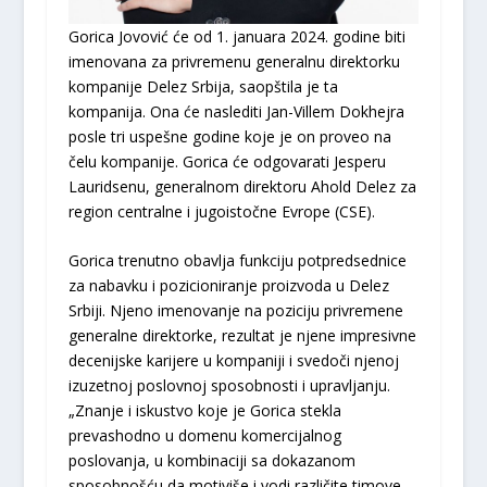
Gorica Jovović će od 1. januara 2024. godine biti
imenovana za privremenu generalnu direktorku
kompanije Delez Srbija, saopštila je ta
kompanija. Ona će naslediti Jan-Villem Dokhejra
posle tri uspešne godine koje je on proveo na
čelu kompanije. Gorica će odgovarati Jesperu
Lauridsenu, generalnom direktoru Ahold Delez za
region centralne i jugoistočne Evrope (CSE).
Gorica trenutno obavlja funkciju potpredsednice
za nabavku i pozicioniranje proizvoda u Delez
Srbiji. Njeno imenovanje na poziciju privremene
generalne direktorke, rezultat je njene impresivne
decenijske karijere u kompaniji i svedoči njenoj
izuzetnoj poslovnoj sposobnosti i upravljanju.
„Znanje i iskustvo koje je Gorica stekla
prevashodno u domenu komercijalnog
poslovanja, u kombinaciji sa dokazanom
sposobnošću da motiviše i vodi različite timove,