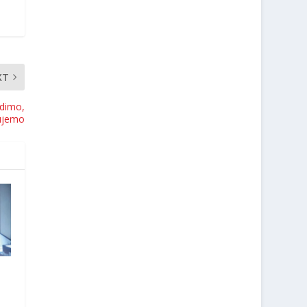
XT
odimo,
gujemo