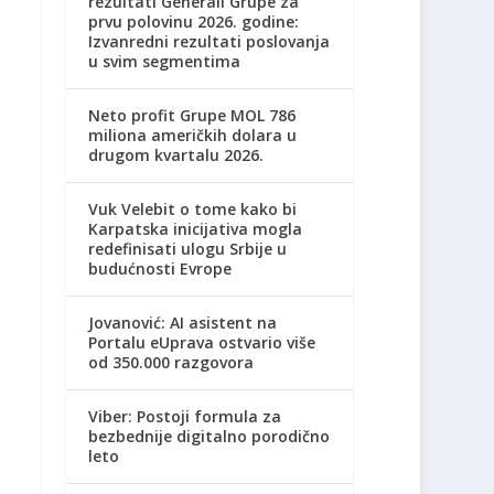
rezultati Generali Grupe za
prvu polovinu 2026. godine:
Izvanredni rezultati poslovanja
u svim segmentima
Neto profit Grupe MOL 786
miliona američkih dolara u
drugom kvartalu 2026.
Vuk Velebit o tome kako bi
Karpatska inicijativa mogla
redefinisati ulogu Srbije u
budućnosti Evrope
Jovanović: AI asistent na
Portalu eUprava ostvario više
od 350.000 razgovora
Viber: Postoji formula za
bezbednije digitalno porodično
leto