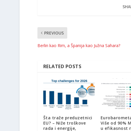
SHA
PREVIOUS
Berlin kao Rim, a Španija kao Južna Sahara?
RELATED POSTS
Šta traže preduzetnici
Eurobarometa
EU? – Niže troškove
Više od 90% M
rada i energije,
u efikasnost 