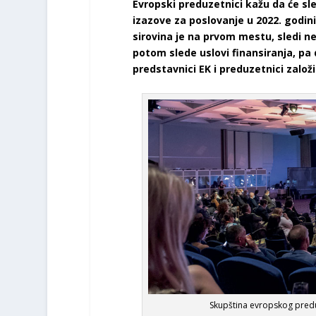
Evropski preduzetnici kažu da će sle
izazove za poslovanje u 2022. godini
sirovina je na prvom mestu, sledi n
potom slede uslovi finansiranja, pa d
predstavnici EK i preduzetnici založi
Skupština evropskog predu