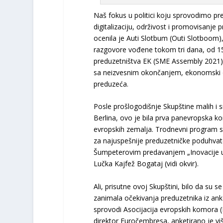
Naš fokus u politici koju sprovodimo p
digitalizaciju, održivost i promovisan
ocenila je Auti Slotbum (Outi Slotboom), 
razgovore vođene tokom tri dana, od 15.
preduzetništva EK (SME Assembly 2021). 
sa neizvesnim okončanjem, ekonomski op
preduzeća.
Posle prošlogodišnje Skupštine malih i 
Berlina, ovo je bila prva panevropska ko
evropskih zemalja. Trodnevni program sa
za najuspešnije preduzetničke poduhvate
Šumpeterovim predavanjem „Inovacije u 
Lučka Kajfež Bogataj (vidi okvir).
Ali, prisutne ovoj Skupštini, bilo da su se
zanimala očekivanja preduzetnika iz ank
sprovodi Asocijacija evropskih komora (
direktor Euročembresa, anketirano je viš