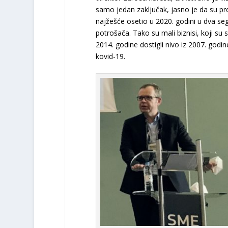
samo jedan zaključak, jasno je da su pr
najžešće osetio u 2020. godini u dva s
potrošača. Tako su mali biznisi, koji su s
2014. godine dostigli nivo iz 2007. god
kovid-19.