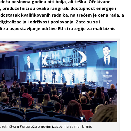
deća poslovna godina biti bolja, ali teška. Očekivane
, preduzetnici su ovako rangirali: dostupnost energije i
edostatak kvalifikovanih radnika, na trećem je cena rada, a
igitalizacija i održivost poslovanja. Zato su se i
li za uspostavljanje održive EU strategije za mali biznis
zetništva u Portorožu o novim izazovima za mali biznis