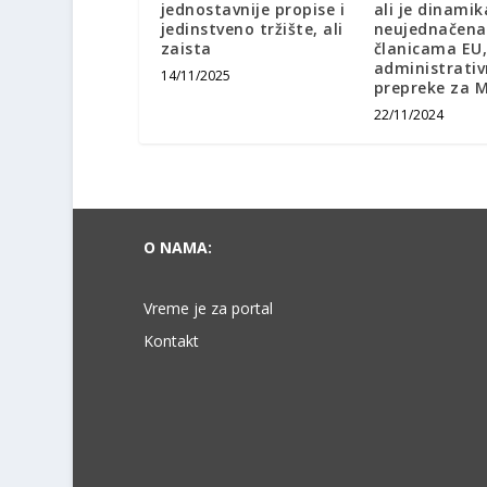
jednostavnije propise i
ali je dinamik
jedinstveno tržište, ali
neujednačena
zaista
članicama EU,
administrati
14/11/2025
prepreke za 
22/11/2024
O NAMA:
Vreme je za portal
Kontakt