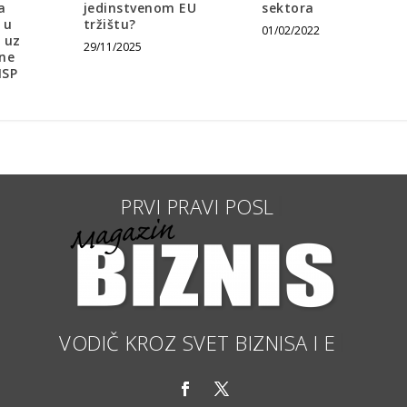
a
jedinstvenom EU
sektora
 u
tržištu?
01/02/2022
 uz
29/11/2025
vne
MSP
VODIČ KROZ