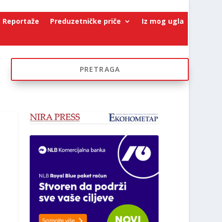
Reportaže
Preduzetničke priče
Iz mog ugla