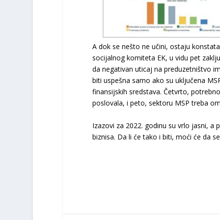
A dok se nešto ne učini, ostaju konstat
socijalnog komiteta EK, u vidu pet zaklju
da negativan uticaj na preduzetništvo ima
biti uspešna samo ako su uključena MSP
finansijskih sredstava. Četvrto, potrebno
poslovala, i peto, sektoru MSP treba omo
Izazovi za 2022. godinu su vrlo jasni, a
biznisa. Da li će tako i biti, moći će da 