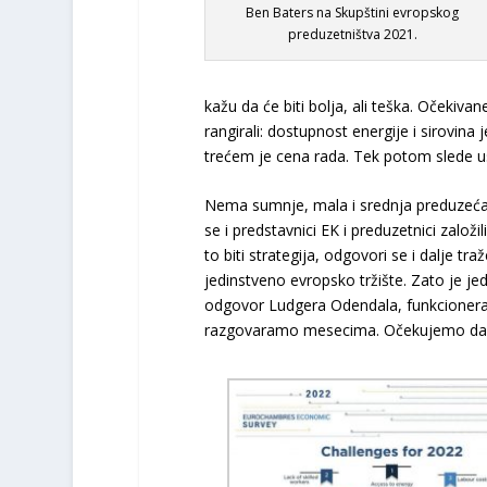
Ben Baters na Skupštini evropskog
preduzetništva 2021.
kažu da će biti bolja, ali teška. Očekiv
rangirali: dostupnost energije i sirovina
trećem je cena rada. Tek potom slede uslo
Nema sumnje, mala i srednja preduzeća u
se i predstavnici EK i preduzetnici založi
to biti strategija, odgovori se i dalje tr
jedinstveno evropsko tržište. Zato je j
odgovor Ludgera Odendala, funkcionera u
razgovaramo mesecima. Očekujemo da s