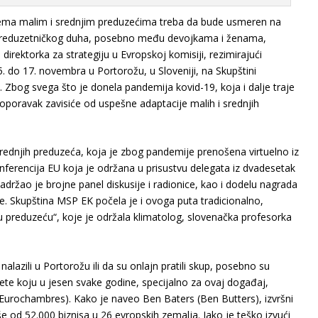
rema malim i srednjim preduzećima treba da bude usmeren na
je preduzetničkog duha, posebno među devojkama i ženama,
direktorka za strategiju u Evropskoj komisiji, rezimirajući
 do 17. novembra u Portorožu, u Sloveniji, na Skupštini
Zbog svega što je donela pandemija kovid-19, koja i dalje traje
oravak zavisiće od uspešne adaptacije malih i srednjih
srednjih preduzeća, koja je zbog pandemije prenošena virtuelno iz
nferencija EU koja je održana u prisustvu delegata iz dvadesetak
držao je brojne panel diskusije i radionice, kao i dodelu nagrada
. Skupština MSP EK počela je i ovoga puta tradicionalno,
preduzeću“, koje je održala klimatolog, slovenačka profesorka
 nalazili u Portorožu ili da su onlajn pratili skup, posebno su
ete koju u jesen svake godine, specijalno za ovaj događaj,
Eurochambres). Kako je naveo Ben Baters (Ben Butters), izvršni
e od 52.000 biznisa u 26 evropskih zemalja. Iako je teško izvući