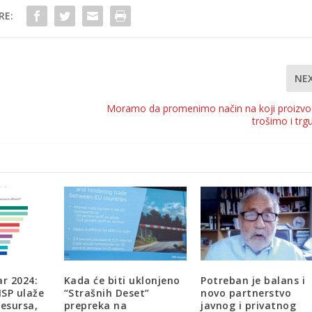
RE:
NE
Moramo da promenimo način na koji proizv
trošimo i tr
r 2024:
Kada će biti uklonjeno
Potreban je balans i
SP ulaže
“Strašnih Deset”
novo partnerstvo
resursa,
prepreka na
javnog i privatnog