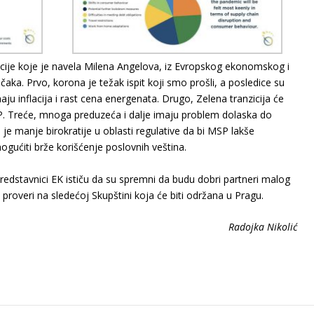
acije koje je navela Milena Angelova, iz Evropskog ekonomskog i
čaka. Prvo, korona je težak ispit koji smo prošli, a posledice su
ju inflacija i rast cena energenata. Drugo, Zelena tranzicija će
. Treće, mnoga preduzeća i dalje imaju problem dolaska do
 je manje birokratije u oblasti regulative da bi MSP lakše
gućiti brže korišćenje poslovnih veština.
 predstavnici EK ističu da su spremni da budu dobri partneri malog
se proveri na sledećoj Skupštini koja će biti održana u Pragu.
Radojka Nikolić