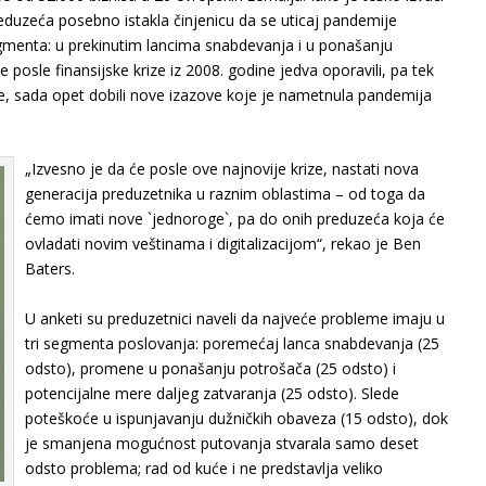
eduzeća posebno istakla činjenicu da se uticaj pandemije
egmenta: u prekinutim lancima snabdevanja i u ponašanju
e posle finansijske krize iz 2008. godine jedva oporavili, pa tek
ine, sada opet dobili nove izazove koje je nametnula pandemija
„Izvesno je da će posle ove najnovije krize, nastati nova
generacija preduzetnika u raznim oblastima – od toga da
ćemo imati nove `jednoroge`, pa do onih preduzeća koja će
ovladati novim veštinama i digitalizacijom“, rekao je Ben
Baters.
U anketi su preduzetnici naveli da najveće probleme imaju u
tri segmenta poslovanja: poremećaj lanca snabdevanja (25
odsto), promene u ponašanju potrošača (25 odsto) i
potencijalne mere daljeg zatvaranja (25 odsto). Slede
poteškoće u ispunjavanju dužničkih obaveza (15 odsto), dok
je smanjena mogućnost putovanja stvarala samo deset
odsto problema; rad od kuće i ne predstavlja veliko