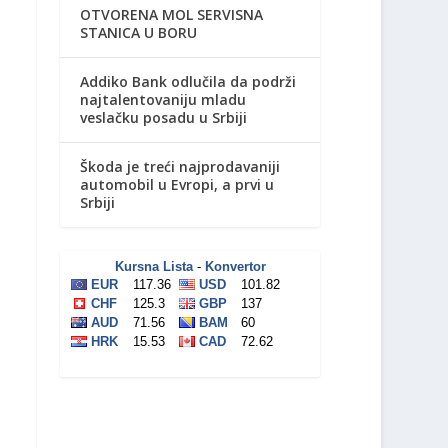
OTVORENA MOL SERVISNA
STANICA U BORU
Addiko Bank odlučila da podrži
najtalentovaniju mladu
veslačku posadu u Srbiji
Škoda je treći najprodavaniji
automobil u Evropi, a prvi u
Srbiji