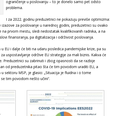
ograničenje u poslovanju – to je donelo samo pet odsto
problema.
I za 2022. godinu preduzetnici ne pokazuju previše optimizma:
ane izazove za poslovanje u narednoj godini, preduzetnici su ovako
 je na prvom mestu, sledi nedostatak kvalifikovanih radnika, a na
vi finansiranja, pa digitalizacija i održivost poslovanja.
 EU i dalje će biti na udaru posledica pandemijske krize, pa su
li za uspostavljanje održive EU strategije za mali biznis. Kakva će
aže. Preduzetnici su zabrinuti i zbog opasnosti da se razbije
edan od preduzetnika pitao šta će tim povodom uraditi EU, a
 sektoru MSP, je glasio: „Situacija je fluidna i o tome
e tim povodom nešto učini“.