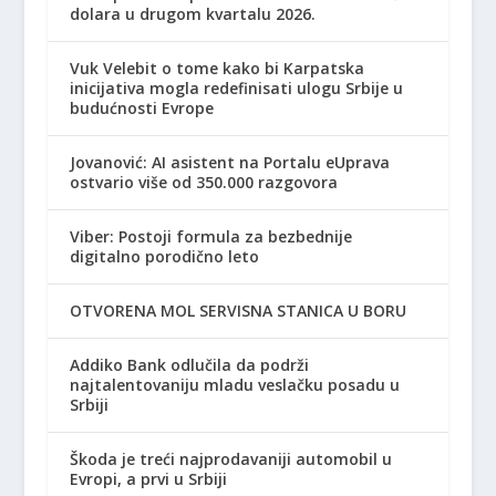
dolara u drugom kvartalu 2026.
Vuk Velebit o tome kako bi Karpatska
inicijativa mogla redefinisati ulogu Srbije u
budućnosti Evrope
Jovanović: AI asistent na Portalu eUprava
ostvario više od 350.000 razgovora
Viber: Postoji formula za bezbednije
digitalno porodično leto
OTVORENA MOL SERVISNA STANICA U BORU
Addiko Bank odlučila da podrži
najtalentovaniju mladu veslačku posadu u
Srbiji
Škoda je treći najprodavaniji automobil u
Evropi, a prvi u Srbiji