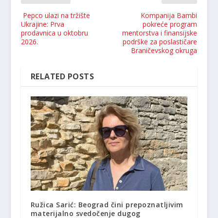
Pepco ulazi na tržište
Kompanija Bambi
Ukrajine: Prva
pokreće program
prodavnica u oktobru
mentorstva i finansijske
2026.
podrške za poslastičare
Braničevskog okruga
RELATED POSTS
Ružica Sarić: Beograd čini prepoznatljivim
materijalno svedočenje dugog