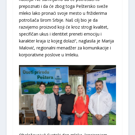
prepoznati i da će zbog toga Peštersko sveže
mleko lako pronaći svoje mesto u frižiderima
potrošača širom Srbije. Naš cilj bio je da
razvijemo proizvod koji će kroz strogi kvalitet,
specifičan ukus i identitet preneti emociju i
karakter kraja iz kojeg dolazi“, naglasila je Marija
Malović, regionalni menadžer za komunikacije i
korporativne poslove u Imleku.