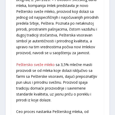
mleka, kompanija Imlek predstavila je novo
Peštersko sveže mleko, proizvod koji dolazi sa
jednog od najspecifičnijih i najočuvanijih prirodnih
predela Srbije, Peštera. Poznata po netaknutoj
prirodi, prostranim pašnjacima, čistom vazduhu i
dugoj tradiciji stočarstva, Pešterska visoravan
simbol je autentičnosti i prirodnog kvaliteta, a
upravo na tim vrednostima počiva novi Imlekov
proizvod, navodi se u saopštenju za javnost.
Peštersko sveže mleko
sa 3,5% mlečne masti
proizvodi se od mleka koje dolazi isključivo sa
farmi sa Pešterske visoravni, dajući prepoznatljiv
pun ukus i prirodnu svežinu. Proizvod spaja
tradiciju domaće proizvodnje i savremene
standarde kvaliteta, uz jasnu priču o poreklu i
prirodi iz koje dolaze.
Ceo proces nastanka Pešterskog mleka, od