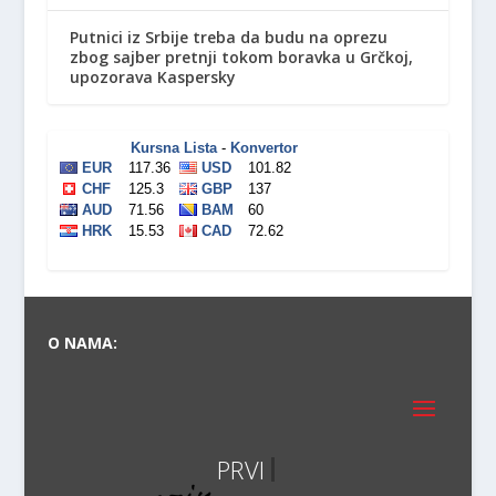
Putnici iz Srbije treba da budu na oprezu
zbog sajber pretnji tokom boravka u Grčkoj,
upozorava Kaspersky
O NAMA:
PRVI PRA