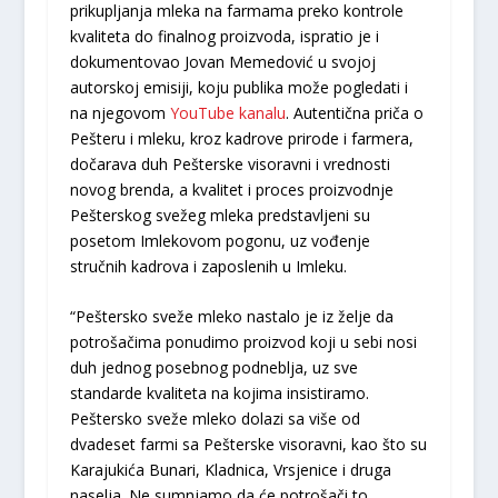
prikupljanja mleka na farmama preko kontrole
kvaliteta do finalnog proizvoda, ispratio je i
dokumentovao Jovan Memedović u svojoj
autorskoj emisiji, koju publika može pogledati i
na njegovom
YouTube kanalu
. Autentična priča o
Pešteru i mleku, kroz kadrove prirode i farmera,
dočarava duh Pešterske visoravni i vrednosti
novog brenda, a kvalitet i proces proizvodnje
Pešterskog svežeg mleka predstavljeni su
posetom Imlekovom pogonu, uz vođenje
stručnih kadrova i zaposlenih u Imleku.
“Peštersko sveže mleko nastalo je iz želje da
potrošačima ponudimo proizvod koji u sebi nosi
duh jednog posebnog podneblja, uz sve
standarde kvaliteta na kojima insistiramo.
Peštersko sveže mleko dolazi sa više od
dvadeset farmi sa Pešterske visoravni, kao što su
Karajukića Bunari, Kladnica, Vrsjenice i druga
naselja. Ne sumnjamo da će potrošači to