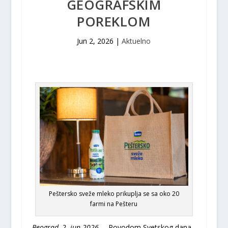
GEOGRAFSKIM
POREKLOM
Jun 2, 2026
|
Aktuelno
Peštersko sveže mleko prikuplja se sa oko 20
farmi na Pešteru
Beograd, 2. jun 2026. –
Povodom Svetskog dana