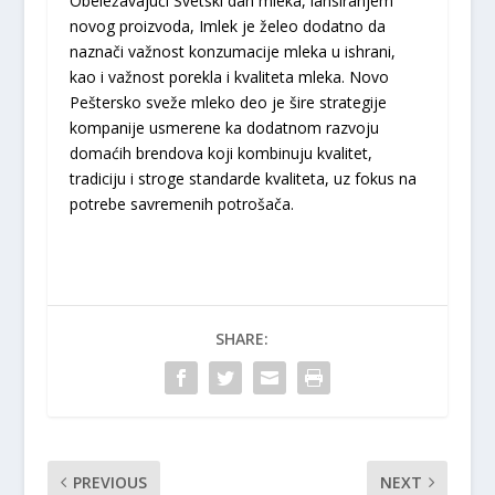
Obeležavajući Svetski dan mleka, lansiranjem
novog proizvoda, Imlek je želeo dodatno da
naznači važnost konzumacije mleka u ishrani,
kao i važnost porekla i kvaliteta mleka. Novo
Peštersko sveže mleko deo je šire strategije
kompanije usmerene ka dodatnom razvoju
domaćih brendova koji kombinuju kvalitet,
tradiciju i stroge standarde kvaliteta, uz fokus na
potrebe savremenih potrošača.
SHARE:
PREVIOUS
NEXT