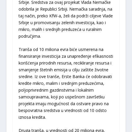
Srbije. Sredstva za ovaj projekat Vlada Nemačke
odobrila je Republici Srbiji. Nemačka saradnja, na
taj način, preko KfW-a, želi da podrži ciljeve Vlade
Srbije u promovisanju zelenih investicija, kao i
mikro, malih i srednjih preduzeća u ruralnim
područjima.
Tranša od 10 miliona evra biće usmerena na
finansiranje investicija za unapređenje efikasnosti
korišćenja prirodnih resursa, recikliranje resursa i
smanjenje štetnih emisija u cilju zaštite životne
sredine. Iz ove tranše, Erste Banka će odobravati
kredite mikro, malim i srednjim preduzećima,
poljoprivrednim gazdinstvima i lokalnim
samoupravama, koji po uspešnom završetku
projekta imaju mogućnost da ostvare pravo na
bespovratna sredstva u vrednosti od 10 odsto
iznosa kredita.
Druga tranša, u vrednosti od 20 miliona evra,