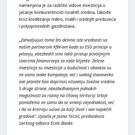
namenjena je za različite vidove investicija u
jačanje konkurentnosti ruralnih sredina, takođe
kroz kreditiranje mikro, malih i srednjih preduzeća
i poljoprivrednih gazdinstava.
„Zahvaljujući tome što delimo iste vrednosti sa
našim partnerom KfW-om kada su ESG principi u
pitanju, obezbedili smo lakši pristup povoljnijim
izvorima finansiranja za naše klijente. Zelene
investicije su investicije u budućnost i obaveza su
ne samo svake kompanije, već i svakog stanovnika
ove planete kao doprinos očuvanju životne sredine.
S druge strane, obezbeđivanjem jednakih
mogućnosti za razvoj na čitavoj teritoriji Srbije
pomažemo ne samo da se smanji nejednakost, već
i da se kreiraju uslovi za bolji život i van najvećih
gradova“, izjavila je Jasna Terzić, predsednica
Izvršnog odbora Erste Banke.