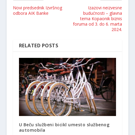
Novi predsednik Izvršnog
Izazovi neizvesne
odbora AIK Banke
budućnosti – glavna
tema Kopaonik biznis
foruma od 3. do 6. marta
2024.
RELATED POSTS
U Beču službeni bicikl umesto službenog
automobila