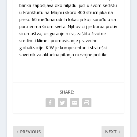
banka zapošljava oko hiljadu ljudi u svom sedištu
u Frankfurtu na Majni i skoro 400 stručnjaka na
preko 60 međunarodnih lokacija koji sarađuju sa
partnerima širom sveta. Njihov cilj je borba protiv
siromaštva, osiguranje mira, zaštita životne
sredine i klime i promovisanje pravedne
globalizacije. KfW je kompetentan i strateški
savetnik za aktuelna pitanja razvojne politike.
SHARE:
PREVIOUS
NEXT