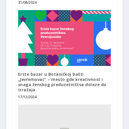
31/08/2024
Erste bazar u Botaničkoj bašti
„Jevremovac“ – mesto gde kreativnost i
snaga ženskog preduzetništva dolaze do
izražaja
17/12/2024