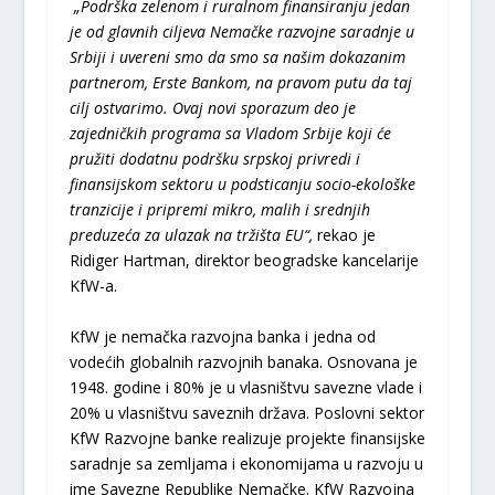
„Podrška zelenom i ruralnom finansiranju jedan
je od glavnih ciljeva Nemačke razvojne saradnje u
Srbiji i uvereni smo da smo sa našim dokazanim
partnerom, Erste Bankom, na pravom putu da taj
cilj ostvarimo. Ovaj novi sporazum deo je
zajedničkih programa sa Vladom Srbije koji će
pružiti dodatnu podršku srpskoj privredi i
finansijskom sektoru u podsticanju socio-ekološke
tranzicije i pripremi mikro, malih i srednjih
preduzeća za ulazak na tržišta EU“,
rekao je
Ridiger Hartman, direktor beogradske kancelarije
KfW-a.
KfW je nemačka razvojna banka i jedna od
vodećih globalnih razvojnih banaka. Osnovana je
1948. godine i 80% je u vlasništvu savezne vlade i
20% u vlasništvu saveznih država. Poslovni sektor
KfW Razvojne banke realizuje projekte finansijske
saradnje sa zemljama i ekonomijama u razvoju u
ime Savezne Republike Nemačke. KfW Razvojna