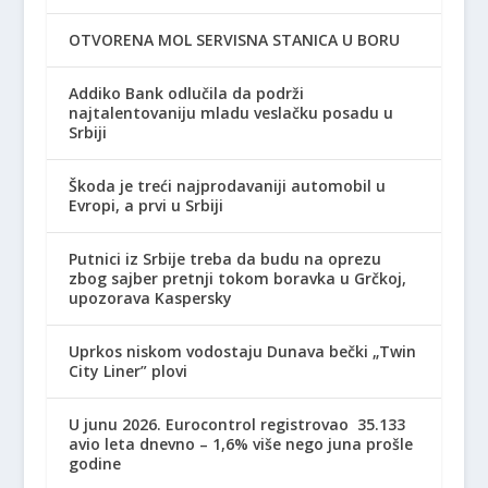
OTVORENA MOL SERVISNA STANICA U BORU
Addiko Bank odlučila da podrži
najtalentovaniju mladu veslačku posadu u
Srbiji
Škoda je treći najprodavaniji automobil u
Evropi, a prvi u Srbiji
Putnici iz Srbije treba da budu na oprezu
zbog sajber pretnji tokom boravka u Grčkoj,
upozorava Kaspersky
Uprkos niskom vodostaju Dunava bečki „Twin
City Liner” plovi
U junu 2026. Eurocontrol registrovao 35.133
avio leta dnevno – 1,6% više nego juna prošle
godine