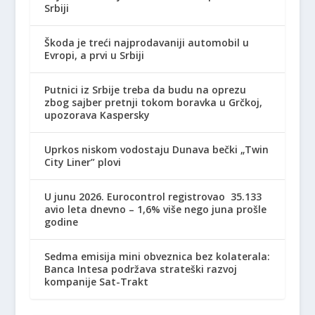
Srbiji
Škoda je treći najprodavaniji automobil u
Evropi, a prvi u Srbiji
Putnici iz Srbije treba da budu na oprezu
zbog sajber pretnji tokom boravka u Grčkoj,
upozorava Kaspersky
Uprkos niskom vodostaju Dunava bečki „Twin
City Liner” plovi
U junu 2026. Eurocontrol registrovao 35.133
avio leta dnevno – 1,6% više nego juna prošle
godine
Sedma emisija mini obveznica bez kolaterala:
Banca Intesa podržava strateški razvoj
kompanije Sat-Trakt