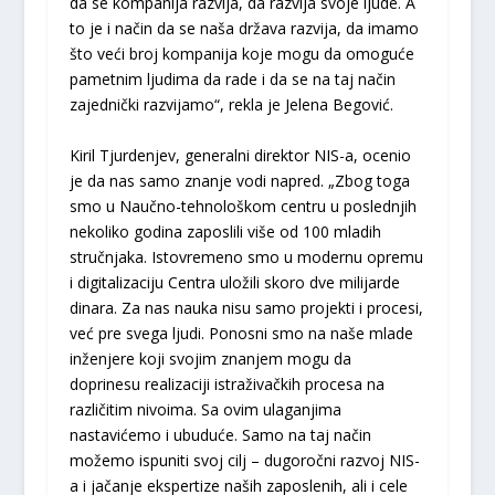
da se kompanija razvija, da razvija svoje ljude. A
to je i način da se naša država razvija, da imamo
što veći broj kompanija koje mogu da omoguće
pametnim ljudima da rade i da se na taj način
zajednički razvijamo“, rekla je Jelena Begović.
Kiril Tjurdenjev, generalni direktor NIS-a, ocenio
je da nas samo znanje vodi napred. „Zbog toga
smo u Naučno-tehnološkom centru u poslednjih
nekoliko godina zaposlili više od 100 mladih
stručnjaka. Istovremeno smo u modernu opremu
i digitalizaciju Centra uložili skoro dve milijarde
dinara. Za nas nauka nisu samo projekti i procesi,
već pre svega ljudi. Ponosni smo na naše mlade
inženjere koji svojim znanjem mogu da
doprinesu realizaciji istraživačkih procesa na
različitim nivoima. Sa ovim ulaganjima
nastavićemo i ubuduće. Samo na taj način
možemo ispuniti svoj cilj – dugoročni razvoj NIS-
a i jačanje ekspertize naših zaposlenih, ali i cele