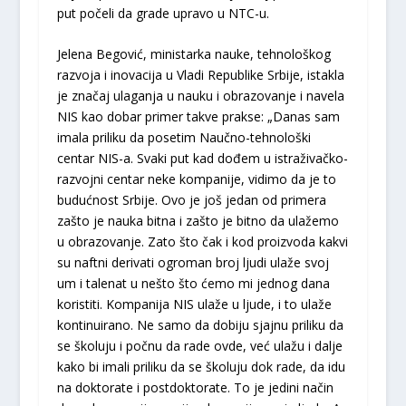
put počeli da grade upravo u NTC-u.
Jelena Begović, ministarka nauke, tehnološkog
razvoja i inovacija u Vladi Republike Srbije, istakla
je značaj ulaganja u nauku i obrazovanje i navela
NIS kao dobar primer takve prakse: „Danas sam
imala priliku da posetim Naučno-tehnološki
centar NIS-a. Svaki put kad dođem u istraživačko-
razvojni centar neke kompanije, vidimo da je to
budućnost Srbije. Ovo je još jedan od primera
zašto je nauka bitna i zašto je bitno da ulažemo
u obrazovanje. Zato što čak i kod proizvoda kakvi
su naftni derivati ogroman broj ljudi ulaže svoj
um i talenat u nešto što ćemo mi jednog dana
koristiti. Kompanija NIS ulaže u ljude, i to ulaže
kontinuirano. Ne samo da dobiju sjajnu priliku da
se školuju i počnu da rade ovde, već ulažu i dalje
kako bi imali priliku da se školuju dok rade, da idu
na doktorate i postdoktorate. To je jedini način