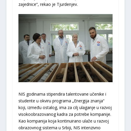
zajednice“, rekao je Tjurdenjev.
NIS godinama stipendira talentovane učenike i
studente u okviru programa „Energija znanja“
koji, između ostalog, ima za cilj ulaganje u razvoj
visokoobrazovanog kadra za potrebe kompanije.
Kao kompanija koja kontinuirano ulaže u razvoj
obrazovnog sistema u Srbiji, NIS intenzivno