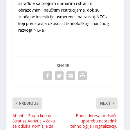
sarađuje sa brojnim domaćim i stranim
obrazovnim i naučnim institucijama, dok su
značajne investicije usmerene i na razvoj NTC-a
koji predstavlja okosnicu tehnološkog i naučnog
razvoja NIS-a.
SHARE:
PREVIOUS
NEXT
Atlantic Grupa kupuje
Banca Intesa podstiče
Strauss Adriatic – čeka
upotrebu naprednih
se odluka Komisije za
tehnologija i digitalizaciju