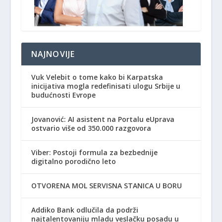
NAJNOVIJE
Vuk Velebit o tome kako bi Karpatska
inicijativa mogla redefinisati ulogu Srbije u
budućnosti Evrope
Jovanović: AI asistent na Portalu eUprava
ostvario više od 350.000 razgovora
Viber: Postoji formula za bezbednije
digitalno porodično leto
OTVORENA MOL SERVISNA STANICA U BORU
Addiko Bank odlučila da podrži
najtalentovaniju mladu veslačku posadu u