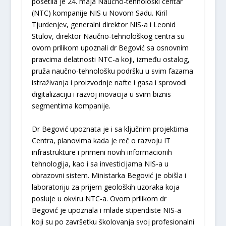
posetila je 24. maja Naučno-tehnološki centar
(NTC) kompanije NIS u Novom Sadu. Kiril
Tjurdenjev, generalni direktor NIS-a i Leonid
Stulov, direktor Naučno-tehnološkog centra su
ovom prilikom upoznali dr Begović sa osnovnim
pravcima delatnosti NTC-a koji, između ostalog,
pruža naučno-tehnološku podršku u svim fazama
istraživanja i proizvodnje nafte i gasa i sprovodi
digitalizaciju i razvoj inovacija u svim biznis
segmentima kompanije.
Dr Begović upoznata je i sa ključnim projektima
Centra, planovima kada je reč o razvoju IT
infrastrukture i primeni novih informacionih
tehnologija, kao i sa investicijama NIS-a u
obrazovni sistem. Ministarka Begović je obišla i
laboratoriju za prijem geoloških uzoraka koja
posluje u okviru NTC-a. Ovom prilikom dr
Begović je upoznala i mlade stipendiste NIS-a
koji su po završetku školovanja svoj profesionalni