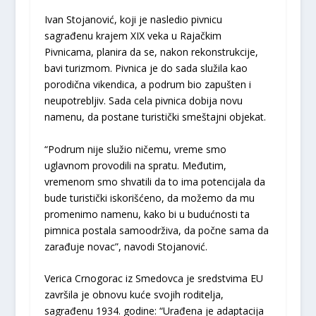
Ivan Stojanović, koji je nasledio pivnicu
sagrađenu krajem XIX veka u Rajačkim
Pivnicama, planira da se, nakon rekonstrukcije,
bavi turizmom. Pivnica je do sada služila kao
porodična vikendica, a podrum bio zapušten i
neupotrebljiv. Sada cela pivnica dobija novu
namenu, da postane turistički smeštajni objekat.
“Podrum nije služio ničemu, vreme smo
uglavnom provodili na spratu. Međutim,
vremenom smo shvatili da to ima potencijala da
bude turistički iskorišćeno, da možemo da mu
promenimo namenu, kako bi u budućnosti ta
pimnica postala samoodrživa, da počne sama da
zarađuje novac”, navodi Stojanović.
Verica Crnogorac iz Smedovca je sredstvima EU
završila je obnovu kuće svojih roditelja,
sagrađenu 1934. godine: “Urađena je adaptacija