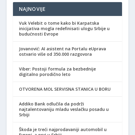
NAJNOVIJE
Vuk Velebit o tome kako bi Karpatska
inicijativa mogla redefinisati ulogu Srbije u
budućnosti Evrope
Jovanović: AI asistent na Portalu eUprava
ostvario više od 350.000 razgovora
Viber: Postoji formula za bezbednije
digitalno porodično leto
OTVORENA MOL SERVISNA STANICA U BORU
Addiko Bank odlučila da podrži
najtalentovaniju mladu veslačku posadu u
Srbiji
Škoda je treći najprodavaniji automobil u
Evropi, a prvi u Srbiji