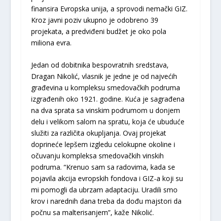
finansira Evropska unija, a sprovodi nemački GIZ.
Kroz javni poziv ukupno je odobreno 39
projekata, a predviđeni budžet je oko pola
miliona evra.
Jedan od dobitnika bespovratnih sredstava,
Dragan Nikolić, vlasnik je jedne je od najvećih
građevina u kompleksu smedovačkih podruma
izgrađenih oko 1921. godine. Kuća je sagrađena
na dva sprata sa vinskim podrumom u donjem
delu i velikom salom na spratu, koja će ubuduće
služiti za različita okupljanja. Ovaj projekat
doprineće lepšem izgledu celokupne okoline i
očuvanju kompleksa smedovačkih vinskih
podruma. “Krenuo sam sa radovima, kada se
pojavila akcija evropskih fondova i GIZ-a koji su
mi pomogli da ubrzam adaptaciju. Uradili smo
krov i narednih dana treba da dođu majstori da
počnu sa malterisanjem”, kaže Nikolić.