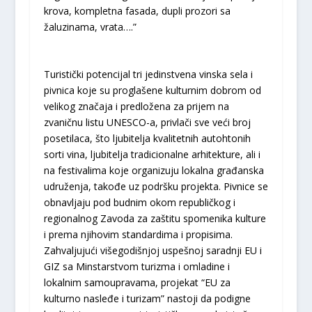
krova, kompletna fasada, dupli prozori sa
žaluzinama, vrata….”
Turistički potencijal tri jedinstvena vinska sela i
pivnica koje su proglašene kulturnim dobrom od
velikog značaja i predložena za prijem na
zvaničnu listu UNESCO-a, privlači sve veći broj
posetilaca, što ljubitelja kvalitetnih autohtonih
sorti vina, ljubitelja tradicionalne arhitekture, ali i
na festivalima koje organizuju lokalna građanska
udruženja, takođe uz podršku projekta. Pivnice se
obnavljaju pod budnim okom republičkog i
regionalnog Zavoda za zaštitu spomenika kulture
i prema njihovim standardima i propisima.
Zahvaljujući višegodišnjoj uspešnoj saradnji EU i
GIZ sa Minstarstvom turizma i omladine i
lokalnim samoupravama, projekat “EU za
kulturno nasleđe i turizam” nastoji da podigne