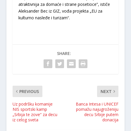
atraktivnija za domaće i strane posetioce”, ističe
Aleksander Bec iz GIZ, vođa projekta „EU za
kulturno nasleđe i turizam“.
SHARE:
PREVIOUS
NEXT
Uz podršku komanije
Banca Intesa i UNICEF
NIS sportski kamp
pomažu najugroženiju
„Srbija te zove“ za decu
decu Srbije putem
iz celog sveta
donacija