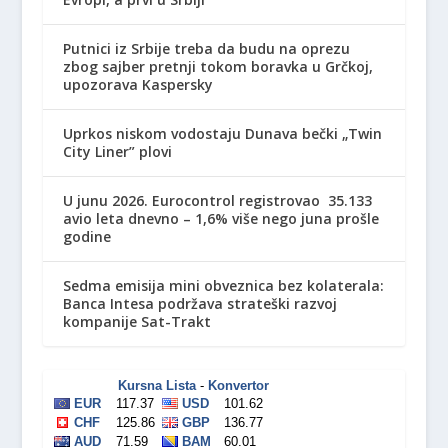
Putnici iz Srbije treba da budu na oprezu
zbog sajber pretnji tokom boravka u Grčkoj,
upozorava Kaspersky
Uprkos niskom vodostaju Dunava bečki „Twin
City Liner” plovi
U junu 2026. Eurocontrol registrovao 35.133
avio leta dnevno – 1,6% više nego juna prošle
godine
Sedma emisija mini obveznica bez kolaterala:
Banca Intesa podržava strateški razvoj
kompanije Sat-Trakt