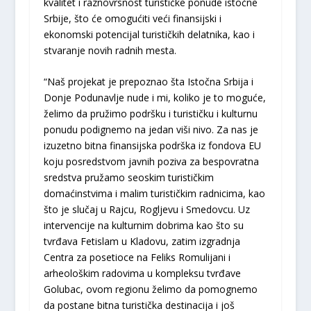
kvalitet i raznovrsnost turističke ponude istočne
Srbije, što će omogućiti veći finansijski i
ekonomski potencijal turističkih delatnika, kao i
stvaranje novih radnih mesta.
“Naš projekat je prepoznao šta Istočna Srbija i
Donje Podunavlje nude i mi, koliko je to moguće,
želimo da pružimo podršku i turističku i kulturnu
ponudu podignemo na jedan viši nivo. Za nas je
izuzetno bitna finansijska podrška iz fondova EU
koju posredstvom javnih poziva za bespovratna
sredstva pružamo seoskim turističkim
domaćinstvima i malim turističkim radnicima, kao
što je slučaj u Rajcu, Rogljevu i Smedovcu. Uz
intervencije na kulturnim dobrima kao što su
tvrđava Fetislam u Kladovu, zatim izgradnja
Centra za posetioce na Feliks Romulijani i
arheološkim radovima u kompleksu tvrđave
Golubac, ovom regionu želimo da pomognemo
da postane bitna turistička destinacija i još