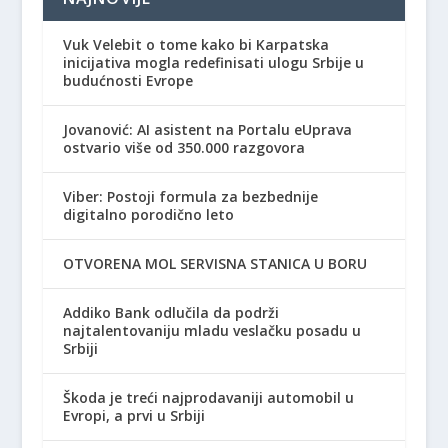
Vuk Velebit o tome kako bi Karpatska
inicijativa mogla redefinisati ulogu Srbije u
budućnosti Evrope
Jovanović: AI asistent na Portalu eUprava
ostvario više od 350.000 razgovora
Viber: Postoji formula za bezbednije
digitalno porodično leto
OTVORENA MOL SERVISNA STANICA U BORU
Addiko Bank odlučila da podrži
najtalentovaniju mladu veslačku posadu u
Srbiji
Škoda je treći najprodavaniji automobil u
Evropi, a prvi u Srbiji