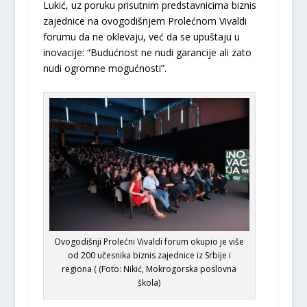
Lukić, uz poruku prisutnim predstavnicima biznis
zajednice na ovogodišnjem Prolećnom Vivaldi
forumu da ne oklevaju, već da se upuštaju u
inovacije: “Budućnost ne nudi garancije ali zato
nudi ogromne mogućnosti”.
Ovogodišnji Prolećni Vivaldi forum okupio je više
od 200 učesnika biznis zajednice iz Srbije i
regiona ( (Foto: Nikić, Mokrogorska poslovna
škola)