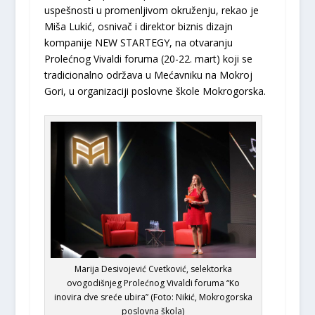
uspešnosti u promenljivom okruženju, rekao je
Miša Lukić, osnivač i direktor biznis dizajn
kompanije NEW STARTEGY, na otvaranju
Prolećnog Vivaldi foruma (20-22. mart) koji se
tradicionalno održava u Mećavniku na Mokroj
Gori, u organizaciji poslovne škole Mokrogorska.
Marija Desivojević Cvetković, selektorka
ovogodišnjeg Prolećnog Vivaldi foruma “Ko
inovira dve sreće ubira” (Foto: Nikić, Mokrogorska
poslovna škola)