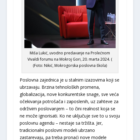
Miša Lukić, uvodno predavanje na Prolećnom
Vivaldi forumu na Mokroj Gori, 20. marta 2024. (
(Foto: Nikić, Mokrogorska poslovna škola)
Poslovna zajednica je u stalnim izazovima koji se
ubrzavaju. Brzina tehnoloških promena,
globalizacija, nove konkurentske snage, sve veća
očekivanja potrošača i zaposlenih, uz zahteve za
održivim poslovanjem – to čini realnost koja se
ne može ignorisati. Ko ne uključuje sve to u svoju
poslovnu agendu – nestaje sa tržišta. Jer,
tradicionalni poslovni modeli ubrzano
zastarevaju, pa treba pronaći nove modele