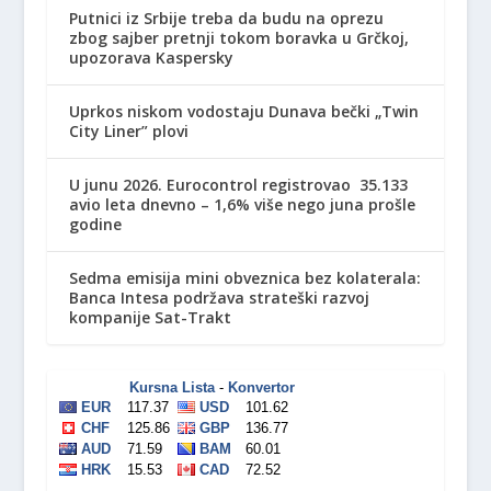
Putnici iz Srbije treba da budu na oprezu
zbog sajber pretnji tokom boravka u Grčkoj,
upozorava Kaspersky
Uprkos niskom vodostaju Dunava bečki „Twin
City Liner” plovi
U junu 2026. Eurocontrol registrovao 35.133
avio leta dnevno – 1,6% više nego juna prošle
godine
Sedma emisija mini obveznica bez kolaterala:
Banca Intesa podržava strateški razvoj
kompanije Sat-Trakt