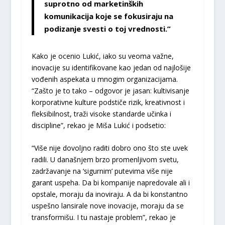
suprotno od marketinških
komunikacija koje se fokusiraju na
podizanje svesti o toj vrednosti.”
Kako je ocenio Lukić, iako su veoma važne,
inovacije su identifikovane kao jedan od najlošije
vođenih aspekata u mnogim organizacijama.
“Zašto je to tako – odgovor je jasan: kultivisanje
korporativne kulture podstiče rizik, kreativnost i
fleksibilnost, traži visoke standarde učinka i
discipline”, rekao je Miša Lukić i podsetio:
“Više nije dovoljno raditi dobro ono što ste uvek
radili. U današnjem brzo promenljivom svetu,
zadržavanje na ‘sigurnim’ putevima više nije
garant uspeha. Da bi kompanije napredovale ali i
opstale, moraju da inoviraju. A da bi konstantno
uspešno lansirale nove inovacije, moraju da se
transformišu. I tu nastaje problem”, rekao je