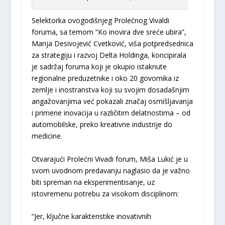
Selektorka ovogodišnjeg Prolećnog Vivaldi
foruma, sa temom “Ko inovira dve sreće ubira”,
Marija Desivojević Cvetković, viša potpredsednica
za strategiju i razvoj Delta Holdinga, koncipirala
je sadržaj foruma koji je okupio istaknute
regionalne preduzetnike i oko 20 govornika iz
zemlje i inostranstva koji su svojim dosadašnjim
angažovanjima već pokazali značaj osmišljavanja
i primene inovacija u različitim delatnostima – od
automobilske, preko kreativne industrije do
medicine.
Otvarajući Prolećni Vivadi forum, Miša Lukić je u
svom uvodnom predavanju naglasio da je važno
biti spreman na eksperimentisanje, uz
istovremenu potrebu za visokom disciplinom:
“Jer, ključne karakteristike inovativnih