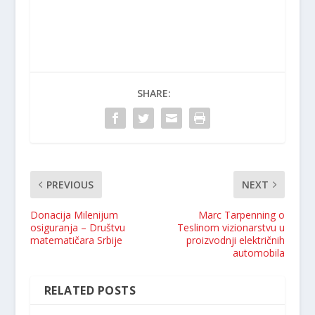
SHARE:
PREVIOUS
NEXT
Donacija Milenijum
Marc Tarpenning o
osiguranja – Društvu
Teslinom vizionarstvu u
matematičara Srbije
proizvodnji električnih
automobila
RELATED POSTS