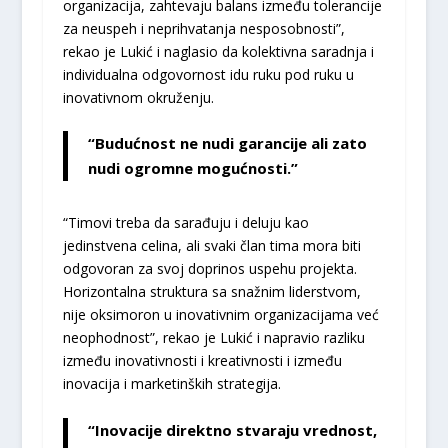
organizacija, zahtevaju balans između tolerancije
za neuspeh i neprihvatanja nesposobnosti”,
rekao je Lukić i naglasio da kolektivna saradnja i
individualna odgovornost idu ruku pod ruku u
inovativnom okruženju.
“Budućnost ne nudi garancije ali zato
nudi ogromne mogućnosti.”
“Timovi treba da sarađuju i deluju kao
jedinstvena celina, ali svaki član tima mora biti
odgovoran za svoj doprinos uspehu projekta.
Horizontalna struktura sa snažnim liderstvom,
nije oksimoron u inovativnim organizacijama već
neophodnost”, rekao je Lukić i napravio razliku
između inovativnosti i kreativnosti i između
inovacija i marketinških strategija.
“Inovacije direktno stvaraju vrednost,