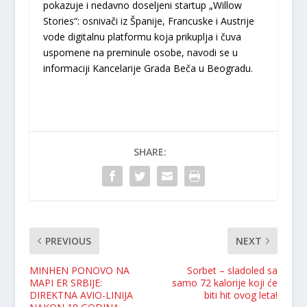
pokazuje i nedavno doseljeni startup „Willow
Stories“: osnivači iz Španije, Francuske i Austrije
vode digitalnu platformu koja prikuplja i čuva
uspomene na preminule osobe, navodi se u
informaciji Kancelarije Grada Beča u Beogradu.
SHARE:
PREVIOUS
NEXT
MINHEN PONOVO NA
Sorbet – sladoled sa
MAPI ER SRBIJE:
samo 72 kalorije koji će
DIREKTNA AVIO-LINIJA
biti hit ovog leta!