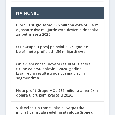
NAJNOVIJE
U Srbiju stiglo samo 596 miliona evra SDI, a iz
dijaspore dve milijarde evra deviznih doznaka
za pet meseci 2026.
OTP Grupa u prvoj polovini 2026. godine
beleži neto profit od 1,56 milijardi evra
Objavljeni konsolidovani rezultati Generali
Grupe za prvu polovinu 2026. godine:
Izvanredni rezultati poslovanja u svim
segmentima
Neto profit Grupe MOL 786 miliona američkih
dolara u drugom kvartalu 2026.
Vuk Velebit o tome kako bi Karpatska
inicijativa mogla redefinisati ulogu Srbije u