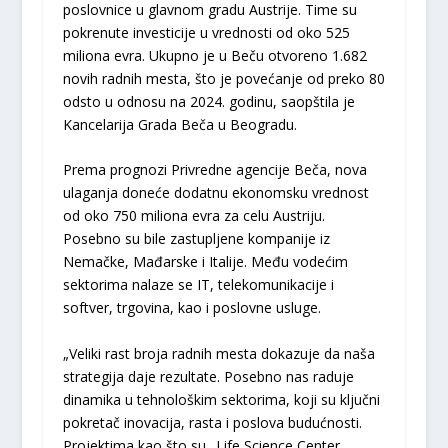
poslovnice u glavnom gradu Austrije. Time su
pokrenute investicije u vrednosti od oko 525
miliona evra. Ukupno je u Beču otvoreno 1.682
novih radnih mesta, što je povećanje od preko 80
odsto u odnosu na 2024. godinu, saopštila je
Kancelarija Grada Beča u Beogradu.
Prema prognozi Privredne agencije Beča, nova
ulaganja doneće dodatnu ekonomsku vrednost
od oko 750 miliona evra za celu Austriju.
Posebno su bile zastupljene kompanije iz
Nemačke, Mađarske i Italije. Među vodećim
sektorima nalaze se IT, telekomunikacije i
softver, trgovina, kao i poslovne usluge.
„Veliki rast broja radnih mesta dokazuje da naša
strategija daje rezultate. Posebno nas raduje
dinamika u tehnološkim sektorima, koji su ključni
pokretač inovacija, rasta i poslova budućnosti.
Projektima kao što su „Life Science Center