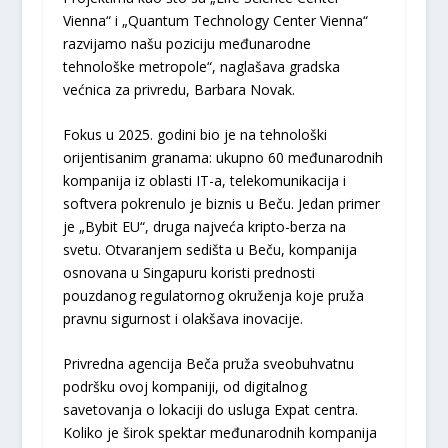
Vienna“ i „Quantum Technology Center Vienna“
razvijamo našu poziciju međunarodne
tehnološke metropole“, naglašava gradska
većnica za privredu, Barbara Novak.
Fokus u 2025. godini bio je na tehnološki
orijentisanim granama: ukupno 60 međunarodnih
kompanija iz oblasti IT-a, telekomunikacija i
softvera pokrenulo je biznis u Beču. Jedan primer
je „Bybit EU“, druga najveća kripto-berza na
svetu. Otvaranjem sedišta u Beču, kompanija
osnovana u Singapuru koristi prednosti
pouzdanog regulatornog okruženja koje pruža
pravnu sigurnost i olakšava inovacije.
Privredna agencija Beča pruža sveobuhvatnu
podršku ovoj kompaniji, od digitalnog
savetovanja o lokaciji do usluga Expat centra.
Koliko je širok spektar međunarodnih kompanija