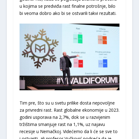
u kojima se predviđa rast finalne potrošnje, bilo
bi veoma dobro ako bi se ostvarili takvi rezultati.
Tim pre, što su u svetu prilike dosta nepovoljne
za privredni rast. Rast globalne ekonomije u 2023.
godini usporava na 2,7%, dok se u razvijenim
tržištima smanjuje rast na 1,1%, uz najavu
recesije u Nemačkoj. Videćemo da li će se sve to
i ostvariti, ali profesor Vučković podseća da je