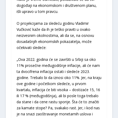
dogođaji na ekonomskom i društvenom planu,
išli upravo u tom pravcu.
O projekcijama za sledeću godinu Vladimir
Vučković kaže da ih je teško praviti u ovako
neizvesnim okolnostima, ali da se, na osnovu
dosadašnjih ekonomskih pokazatelja, može
očekivati sledeće:
„Ova 2022. godina će se završiti u Srbiji sa oko
11% prosečne međugodišnje inflacije, ali će nam
ta dvocifrena inflacija ostati i sledeće 2023.
godine. Trebalo bi da iznosi oko 11%. Jer, na kraju
ove godine i početkom sledeće, u prvom
kvartalu, inflacija će biti visoka – dostizaće 15, 16
ili 17 % (međugodišnja), ali bi posle toga trebalo
da stane i da cene rastu sporije. Šta će to značiti
za kamate stope? Pa, svakako rast. Jer, i kod nas
je na snazi zaoštravanje monetarnih uslova i