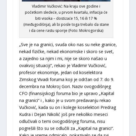
Vladimir Vučković: Na kraju ove godine i
početkom sledeće, u prvom kvartalu, inflacija će
biti visoka – dostizaće 15, 16 ili 17 %
(međugodišnja), ali bi posle toga trebalo da stane
i da cene rastu sporije (Foto: Mokrogorska)
„Sve je na granici, svuda oko nas su neke granice,
nekad fizičke, nekad ekonomske i skoro se svet,
a zajedno sa njim i mi, nije se skoro našao u
ovakvoj situaciji“, rekao je Vladimir Vučković,
profesor ekonomije, jedan od koselektora
Zimskog Vivadi foruma koji je održan od 7. do 9.
decembra na Mokroj Gori. Naziv ovogodišnjeg
CFO (finansijskog) foruma bio je upravo „Kapital
na granici“ i , kako je u svom predavanju rekao
Vučković, kada su on i kolege koselektori Predrag
Kudra i Dejan Nikolić još pre nekoliko meseci
odlučivali o temi ovogodišnjeg foruma, nisu
pogrešili što su se odlučili za „Kapital na granici“.
Kako je vreme odmicalo, pokazivalo se da svi