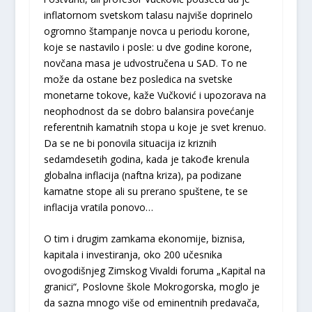
inflatornom svetskom talasu najviše doprinelo
ogromno štampanje novca u periodu korone,
koje se nastavilo i posle: u dve godine korone,
novčana masa je udvostručena u SAD. To ne
može da ostane bez posledica na svetske
monetarne tokove, kaže Vučković i upozorava na
neophodnost da se dobro balansira povećanje
referentnih kamatnih stopa u koje je svet krenuo.
Da se ne bi ponovila situacija iz kriznih
sedamdesetih godina, kada je takođe krenula
globalna inflacija (naftna kriza), pa podizane
kamatne stope ali su prerano spuštene, te se
inflacija vratila ponovo…
O tim i drugim zamkama ekonomije, biznisa,
kapitala i investiranja, oko 200 učesnika
ovogodišnjeg Zimskog Vivaldi foruma „Kapital na
granici“, Poslovne škole Mokrogorska, moglo je
da sazna mnogo više od eminentnih predavača,