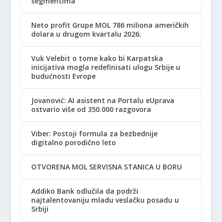
segmentima
Neto profit Grupe MOL 786 miliona američkih
dolara u drugom kvartalu 2026.
Vuk Velebit o tome kako bi Karpatska
inicijativa mogla redefinisati ulogu Srbije u
budućnosti Evrope
Jovanović: AI asistent na Portalu eUprava
ostvario više od 350.000 razgovora
Viber: Postoji formula za bezbednije
digitalno porodično leto
OTVORENA MOL SERVISNA STANICA U BORU
Addiko Bank odlučila da podrži
najtalentovaniju mladu veslačku posadu u
Srbiji