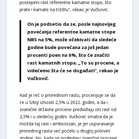
postepeni rast referentne kamatne stope, što
prate i kamate na tržištu“, rekao je Vučković.
On je podsetio da se, posle najnovijeg
povećanja referentne kamatne stope
NBS na 5%, može očekivati da sledeće
godine bude povećana za još jedan
procenti poen na 6%, što će značiti
rast kamatnih stopa. „To su procene, a
videćemo šta će se događati“, rekao je
Vučković.
Kad je reč o privrednom rastu, procenjuje se da
će u Srbiji iznositi 2,5% u 2022. godini, a da i
zvanične državne procene predviđaju isti rast od
2,5% i u sledećoj godini. Vučković smatra da je
možda taj rast i ambiciozan, je jer usporavanje
privrednog rasta već počelo u drugoj polovini
godine. No, kada se pogledaju zvanične procene