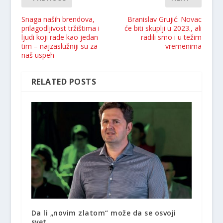
Snaga naših brendova,
Branislav Grujić: Novac
prilagodljivost tržištima i
će biti skuplji u 2023., ali
ljudi koji rade kao jedan
radili smo i u težim
tim – najzaslužniji su za
vremenima
naš uspeh
RELATED POSTS
Da li „novim zlatom“ može da se osvoji
svet