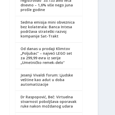
registrovao 35.133 avio leta
dnevno – 1,6% više nego juna
prošle godine
Sedma emisija mini obveznica
bez kolaterala: Banca Intesa
podržava strateški razvoj
kompanije Sat-Trakt
Od danas u prodaji Klimtov
„Poljubac“ – najveći LEGO set
za 299,99 evra iz serije
„Umetničko remek-delo“
Jesenji Vivaldi forum: Ljudske
veštine kao adut u doba
automatizacije
Dr Raspopović, Beč: Virtuelna
stvarnost poboljšava oporavak
ruke nakon moždanog udara