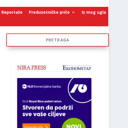
Reportaže
Preduzetničke priče
Iz mog ugla