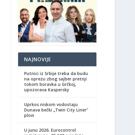
NAJNOVIJE
Putnici iz Srbije treba da budu
na oprezu zbog sajber pretnji
tokom boravka u Grčkoj,
upozorava Kaspersky
Uprkos niskom vodostaju
Dunava bečki „Twin City Liner”
plovi
U junu 2026. Eurocontrol