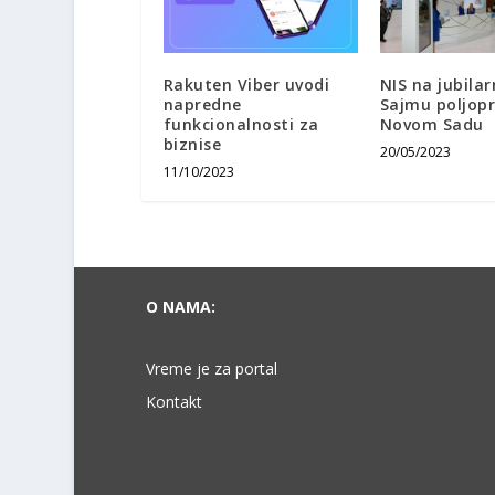
Rakuten Viber uvodi
NIS na jubila
napredne
Sajmu poljopr
funkcionalnosti za
Novom Sadu
biznise
20/05/2023
11/10/2023
O NAMA:
Vreme je za portal
Kontakt