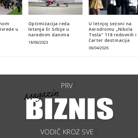
rnom
Optimizacija reda
U letnjoj sezoni na
ivrede u
letenja Er Srbije u
Aerodromu „Nikola
narednim danima
Tesla“ 118 redovnih i
čarter destinacija
18/06/2023
06/04/2026