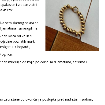
zapakovan i vredan zlatni
nakit i to:
dva seta zlatnog nakita sa
dijamatima i smaragdima,
5 narukvica od kojih su
pojedine poznatih marki
”Bvlgari” i ”Chopard”,
9 ogrlica,
7 pari minđuša od kojih pojedine sa dijamatima, safirima i
eno zadražane do okončanja postupka pred nadležnim sudom,