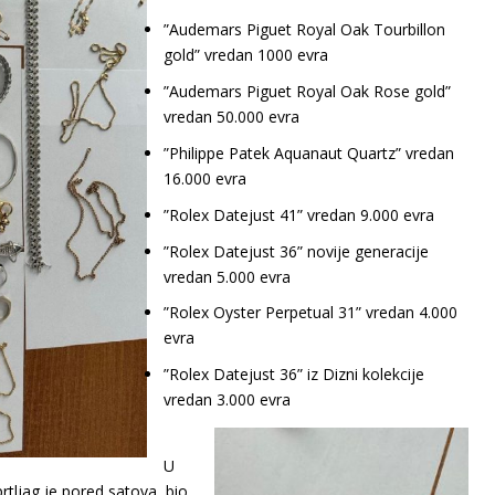
”Audemars Piguet Royal Oak Tourbillon
gold” vredan 1000 evra
”Audemars Piguet Royal Oak Rose gold”
vredan 50.000 evra
”Philippe Patek Aquanaut Quartz” vredan
16.000 evra
”Rolex Datejust 41” vredan 9.000 evra
”Rolex Datejust 36” novije generacije
vredan 5.000 evra
”Rolex Oyster Perpetual 31” vredan 4.000
evra
”Rolex Datejust 36” iz Dizni kolekcije
vredan 3.000 evra
U
prtljag je pored satova, bio