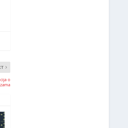
XT
ija o
rizama