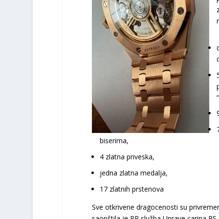
biserima,
4 zlatna priveska,
jedna zlatna medalja,
17 zlatnih prstenova
Sve otkrivene dragocenosti su privrem
saopštila je PR služba Uprave carina RS.