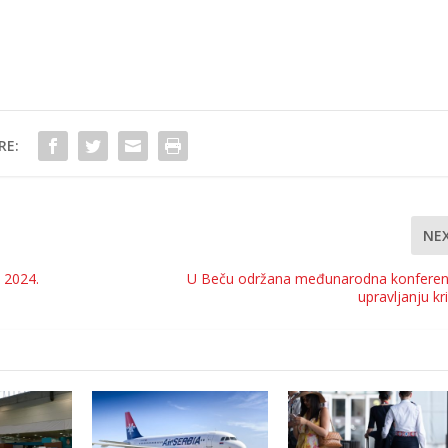
RE:
NE
 2024.
U Beču održana međunarodna konferenc
upravljanju k