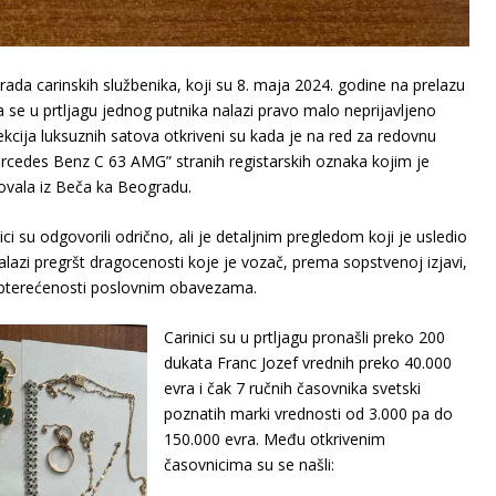
rada carinskih službenika, koji su 8. maja 2024. godine na prelazu
da se u prtljagu jednog putnika nalazi pravo malo neprijavljeno
olekcija luksuznih satova otkriveni su kada je na red za redovnu
ercedes Benz C 63 AMG” stranih registarskih oznaka kojim je
tovala iz Beča ka Beogradu.
ici su odgovorili odrično, ali je detaljnim pregledom koji je usledio
lazi pregršt dragocenosti koje je vozač, prema sopstvenoj izjavi,
opterećenosti poslovnim obavezama.
Carinici su u prtljagu pronašli preko 200
dukata Franc Jozef vrednih preko 40.000
evra i čak 7 ručnih časovnika svetski
poznatih marki vrednosti od 3.000 pa do
150.000 evra. Među otkrivenim
časovnicima su se našli: