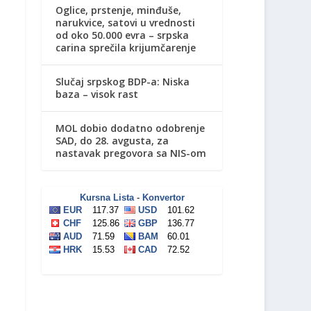
Oglice, prstenje, minđuše,
narukvice, satovi u vrednosti
od oko 50.000 evra – srpska
carina sprečila krijumčarenje
Slučaj srpskog BDP-a: Niska
baza – visok rast
MOL dobio dodatno odobrenje
SAD, do 28. avgusta, za
nastavak pregovora sa NIS-om