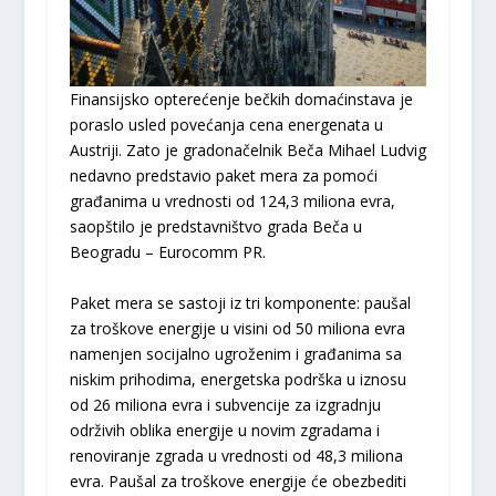
Finansijsko opterećenje bečkih domaćinstava je
poraslo usled povećanja cena energenata u
Austriji. Zato je gradonačelnik Beča Mihael Ludvig
nedavno predstavio paket mera za pomoći
građanima u vrednosti od 124,3 miliona evra,
saopštilo je predstavništvo grada Beča u
Beogradu – Eurocomm PR.
Paket mera se sastoji iz tri komponente: paušal
za troškove energije u visini od 50 miliona evra
namenjen socijalno ugroženim i građanima sa
niskim prihodima, energetska podrška u iznosu
od 26 miliona evra i subvencije za izgradnju
održivih oblika energije u novim zgradama i
renoviranje zgrada u vrednosti od 48,3 miliona
evra. Paušal za troškove energije će obezbediti