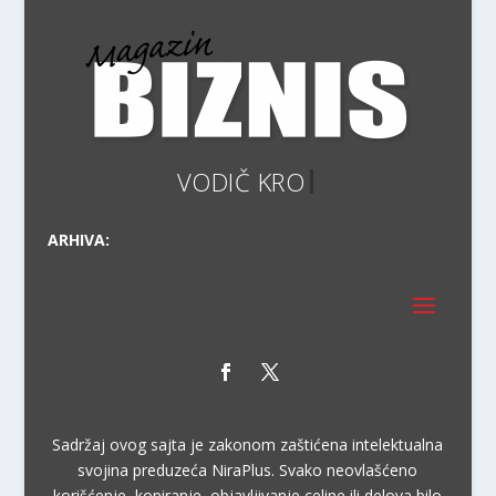
ARHIVA:
Sadržaj ovog sajta je zakonom zaštićena intelektualna
svojina preduzeća NiraPlus. Svako neovlašćeno
korišćenje, kopiranje, objavljivanje celine ili delova bilo