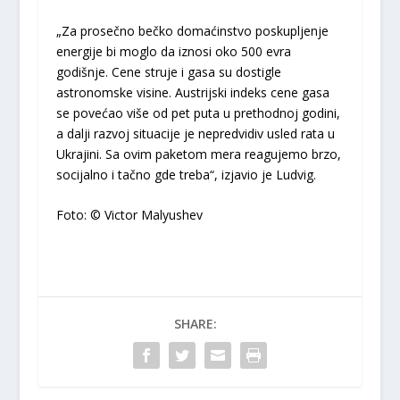
„Za prosečno bečko domaćinstvo poskupljenje
energije bi moglo da iznosi oko 500 evra
godišnje. Cene struje i gasa su dostigle
astronomske visine. Austrijski indeks cene gasa
se povećao više od pet puta u prethodnoj godini,
a dalji razvoj situacije je nepredvidiv usled rata u
Ukrajini. Sa ovim paketom mera reagujemo brzo,
socijalno i tačno gde treba“, izjavio je Ludvig.
Foto: © Victor Malyushev
SHARE: