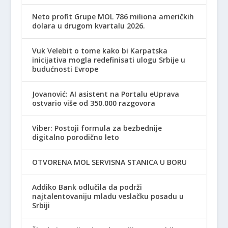
Neto profit Grupe MOL 786 miliona američkih
dolara u drugom kvartalu 2026.
Vuk Velebit o tome kako bi Karpatska
inicijativa mogla redefinisati ulogu Srbije u
budućnosti Evrope
Jovanović: AI asistent na Portalu eUprava
ostvario više od 350.000 razgovora
Viber: Postoji formula za bezbednije
digitalno porodično leto
OTVORENA MOL SERVISNA STANICA U BORU
Addiko Bank odlučila da podrži
najtalentovaniju mladu veslačku posadu u
Srbiji