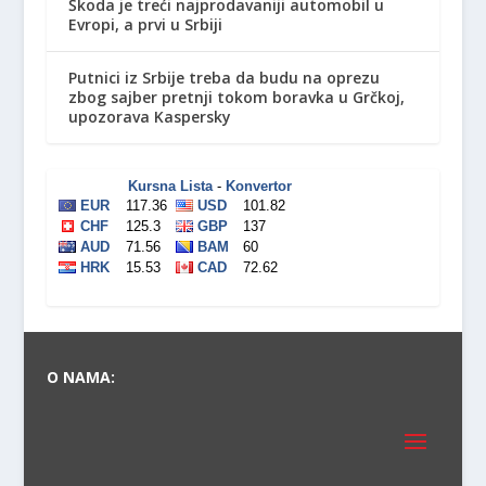
Škoda je treći najprodavaniji automobil u
Evropi, a prvi u Srbiji
Putnici iz Srbije treba da budu na oprezu
zbog sajber pretnji tokom boravka u Grčkoj,
upozorava Kaspersky
O NAMA: