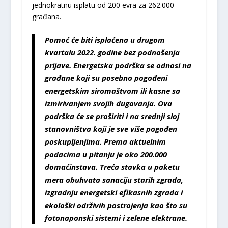
jednokratnu isplatu od 200 evra za 262.000
građana.
Pomoć će biti isplaćena u drugom
kvartalu 2022. godine bez podnošenja
prijave. Energetska podrška se odnosi na
građane koji su posebno pogođeni
energetskim siromaštvom ili kasne sa
izmirivanjem svojih dugovanja. Ova
podrška će se proširiti i na srednji sloj
stanovništva koji je sve više pogođen
poskupljenjima. Prema aktuelnim
podacima u pitanju je oko 200.000
domaćinstava. Treća stavka u paketu
mera obuhvata sanaciju starih zgrada,
izgradnju energetski efikasnih zgrada i
ekološki održivih postrojenja kao što su
fotonaponski sistemi i zelene elektrane.