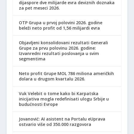
dijaspore dve milijarde evra deviznih doznaka
za pet meseci 2026.
OTP Grupa u prvoj polovini 2026. godine
beleži neto profit od 1,56 milijardi evra
Objavljeni konsolidovani rezultati Generali
Grupe za prvu polovinu 2026. godine:
Izvanredni rezultati poslovanja u svim
segmentima
Neto profit Grupe MOL 786 miliona američkih
dolara u drugom kvartalu 2026.
Vuk Velebit o tome kako bi Karpatska
inicijativa mogla redefinisati ulogu Srbije u
budućnosti Evrope
Jovanović: AI asistent na Portalu eUprava
ostvario više od 350.000 razgovora