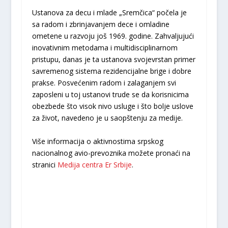
Ustanova za decu i mlade „Sremčica“ počela je
sa radom i zbrinjavanjem dece i omladine
ometene u razvoju još 1969. godine. Zahvaljujući
inovativnim metodama i multidisciplinarnom
pristupu, danas je ta ustanova svojevrstan primer
savremenog sistema rezidencijalne brige i dobre
prakse. Posvećenim radom i zalaganjem svi
zaposleni u toj ustanovi trude se da korisnicima
obezbede što visok nivo usluge i što bolje uslove
za život, navedeno je u saopštenju za medije.
Više informacija o aktivnostima srpskog
nacionalnog avio-prevoznika možete pronaći na
stranici
Medija centra Er Srbije
.