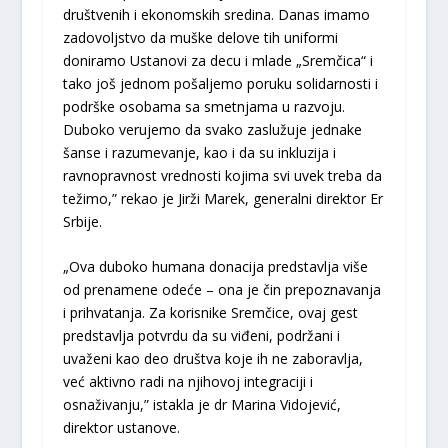
društvenih i ekonomskih sredina. Danas imamo
zadovoljstvo da muške delove tih uniformi
doniramo Ustanovi za decu i mlade „Sremčica“ i
tako još jednom pošaljemo poruku solidarnosti i
podrške osobama sa smetnjama u razvoju.
Duboko verujemo da svako zaslužuje jednake
šanse i razumevanje, kao i da su inkluzija i
ravnopravnost vrednosti kojima svi uvek treba da
težimo,” rekao je Jirži Marek, generalni direktor Er
Srbije.
„Ova duboko humana donacija predstavlja više
od prenamene odeće – ona je čin prepoznavanja
i prihvatanja. Za korisnike Sremčice, ovaj gest
predstavlja potvrdu da su viđeni, podržani i
uvaženi kao deo društva koje ih ne zaboravlja,
već aktivno radi na njihovoj integraciji i
osnaživanju,” istakla je dr Marina Vidojević,
direktor ustanove.