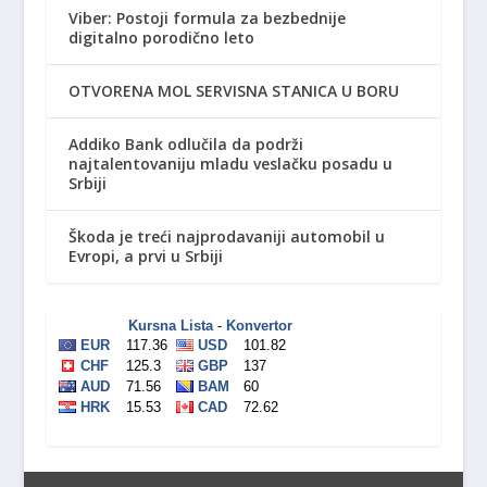
Viber: Postoji formula za bezbednije
digitalno porodično leto
OTVORENA MOL SERVISNA STANICA U BORU
Addiko Bank odlučila da podrži
najtalentovaniju mladu veslačku posadu u
Srbiji
Škoda je treći najprodavaniji automobil u
Evropi, a prvi u Srbiji