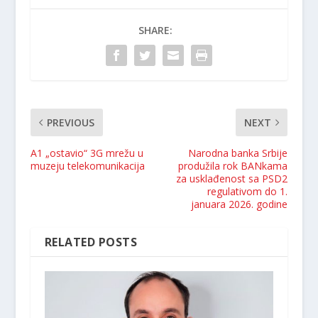
SHARE:
PREVIOUS
NEXT
A1 „ostavio“ 3G mrežu u
Narodna banka Srbije
muzeju telekomunikacija
produžila rok BANkama
za usklađenost sa PSD2
regulativom do 1.
januara 2026. godine
RELATED POSTS