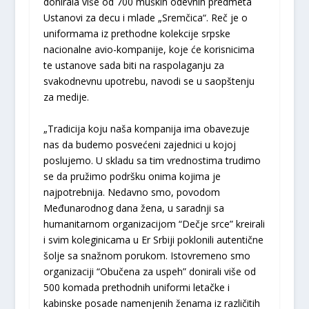
donirala više od 700 muških odevnih predmeta
Ustanovi za decu i mlade „Sremčica“. Reč je o
uniformama iz prethodne kolekcije srpske
nacionalne avio-kompanije, koje će korisnicima
te ustanove sada biti na raspolaganju za
svakodnevnu upotrebu, navodi se u saopštenju
za medije.
„Tradicija koju naša kompanija ima obavezuje
nas da budemo posvećeni zajednici u kojoj
poslujemo. U skladu sa tim vrednostima trudimo
se da pružimo podršku onima kojima je
najpotrebnija. Nedavno smo, povodom
Međunarodnog dana žena, u saradnji sa
humanitarnom organizacijom “Dečje srce” kreirali
i svim koleginicama u Er Srbiji poklonili autentične
šolje sa snažnom porukom. Istovremeno smo
organizaciji “Obučena za uspeh” donirali više od
500 komada prethodnih uniformi letačke i
kabinske posade namenjenih ženama iz različitih