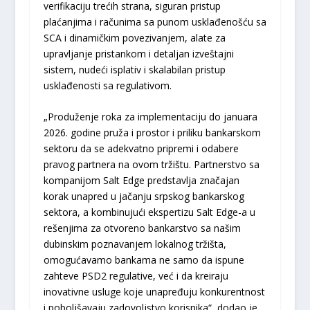
verifikaciju trećih strana, siguran pristup
plaćanjima i računima sa punom usklađenošću sa
SCA i dinamičkim povezivanjem, alate za
upravljanje pristankom i detaljan izveštajni
sistem, nudeći isplativ i skalabilan pristup
usklađenosti sa regulativom.
„Produženje roka za implementaciju do januara
2026. godine pruža i prostor i priliku bankarskom
sektoru da se adekvatno pripremi i odabere
pravog partnera na ovom tržištu. Partnerstvo sa
kompanijom Salt Edge predstavlja značajan
korak unapred u jačanju srpskog bankarskog
sektora, a kombinujući ekspertizu Salt Edge-a u
rešenjima za otvoreno bankarstvo sa našim
dubinskim poznavanjem lokalnog tržišta,
omogućavamo bankama ne samo da ispune
zahteve PSD2 regulative, već i da kreiraju
inovativne usluge koje unapređuju konkurentnost
i poboljšavaju zadovoljstvo korisnika“, dodao je