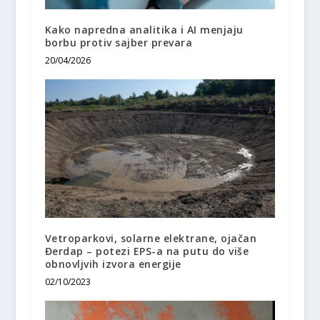
Kako napredna analitika i AI menjaju
borbu protiv sajber prevara
20/04/2026
Vetroparkovi, solarne elektrane, ojačan
Đerdap – potezi EPS-a na putu do više
obnovljvih izvora energije
02/10/2023