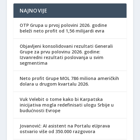
NAJNOVIJE
OTP Grupa u prvoj polovini 2026. godine
beleži neto profit od 1,56 milijardi evra
Objavljeni konsolidovani rezultati Generali
Grupe za prvu polovinu 2026. godine:
Izvanredni rezultati poslovanja u svim
segmentima
Neto profit Grupe MOL 786 miliona američkih
dolara u drugom kvartalu 2026.
Vuk Velebit o tome kako bi Karpatska
inicijativa mogla redefinisati ulogu Srbije u
budućnosti Evrope
Jovanović: AI asistent na Portalu eUprava
ostvario više od 350.000 razgovora