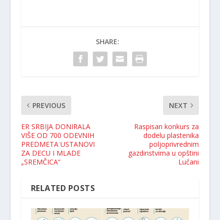
SHARE:
PREVIOUS
NEXT
ER SRBIJA DONIRALA
Raspisan konkurs za
VIŠE OD 700 ODEVNIH
dodelu plastenika
PREDMETA USTANOVI
poljoprivrednim
ZA DECU I MLADE
gazdinstvima u opštini
„SREMČICA“
Lučani
RELATED POSTS