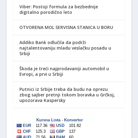
Viber: Postoji formula za bezbednije
digitalno porodično leto
OTVORENA MOL SERVISNA STANICA U BORU
Addiko Bank odlučila da podrži
najtalentovaniju mladu veslačku posadu u
Srbiji
Škoda je treći najprodavaniji automobil u
Evropi, a prvi u Srbiji
Putnici iz Srbije treba da budu na oprezu
zbog sajber pretnji tokom boravka u Grčkoj,
upozorava Kaspersky