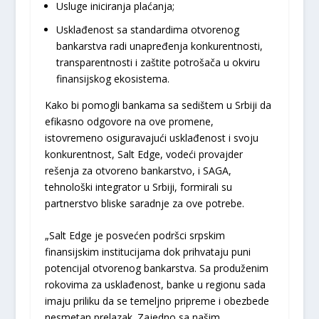
Usluge iniciranja plaćanja;
Usklađenost sa standardima otvorenog
bankarstva radi unapređenja konkurentnosti,
transparentnosti i zaštite potrošača u okviru
finansijskog ekosistema.
Kako bi pomogli bankama sa sedištem u Srbiji da
efikasno odgovore na ove promene,
istovremeno osiguravajući usklađenost i svoju
konkurentnost, Salt Edge, vodeći provajder
rešenja za otvoreno bankarstvo, i SAGA,
tehnološki integrator u Srbiji, formirali su
partnerstvo bliske saradnje za ove potrebe.
„Salt Edge je posvećen podršci srpskim
finansijskim institucijama dok prihvataju puni
potencijal otvorenog bankarstva. Sa produženim
rokovima za usklađenost, banke u regionu sada
imaju priliku da se temeljno pripreme i obezbede
nesmetan prelazak. Zajedno sa našim