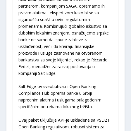
partnerom, kompanijom SAGA, opremamo ih
pravim alatima i ekspertizom kako bi se sa
sigurnošću snašli u ovim regulatornim
promenama. Kombinujući globalno iskustvo sa
dubokim lokalnim znanjem, osnažujemo srpske
banke ne samo da ispune zahteve za
usklađenost, već i da kreiraju finansijske
proizvode i usluge zasnovane na otvorenom
bankarstvu za svoje klijente“, rekao je Riccardo
Fedeli, menadžer za razvoj poslovanja u
kompaniji Salt Edge.
Salt Edge-ov sveobuhvatni Open Banking
Compliance Hub oprema banke u Srbiji
naprednim alatima i uslugama prilagođenim
specifičnim potrebama lokalnog tržišta.
Ovaj paket uključuje API-je usklađene sa PSD2 i
Open Banking regulativom, robusni sistem za