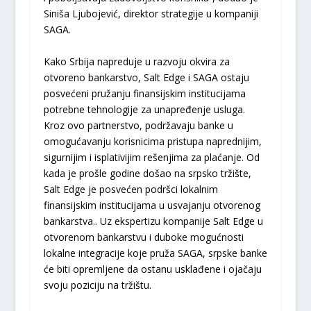
Siniša Ljubojević, direktor strategije u kompaniji
SAGA.
Kako Srbija napreduje u razvoju okvira za
otvoreno bankarstvo, Salt Edge i SAGA ostaju
posvećeni pružanju finansijskim institucijama
potrebne tehnologije za unapređenje usluga.
Kroz ovo partnerstvo, podržavaju banke u
omogućavanju korisnicima pristupa naprednijim,
sigurnijim i isplativijim rešenjima za plaćanje. Od
kada je prošle godine došao na srpsko tržište,
Salt Edge je posvećen podršci lokalnim
finansijskim institucijama u usvajanju otvorenog
bankarstva.. Uz ekspertizu kompanije Salt Edge u
otvorenom bankarstvu i duboke mogućnosti
lokalne integracije koje pruža SAGA, srpske banke
će biti opremljene da ostanu usklađene i ojačaju
svoju poziciju na tržištu.