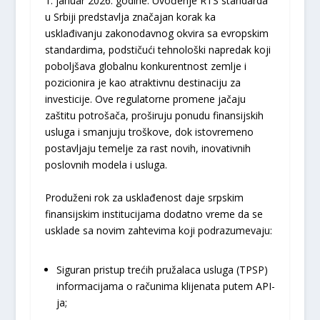
1. januar 2026. godine. Uvođenje RTS standarda
u Srbiji predstavlja značajan korak ka
usklađivanju zakonodavnog okvira sa evropskim
standardima, podstičući tehnološki napredak koji
poboljšava globalnu konkurentnost zemlje i
pozicionira je kao atraktivnu destinaciju za
investicije. Ove regulatorne promene jačaju
zaštitu potrošača, proširuju ponudu finansijskih
usluga i smanjuju troškove, dok istovremeno
postavljaju temelje za rast novih, inovativnih
poslovnih modela i usluga.
Produženi rok za usklađenost daje srpskim
finansijskim institucijama dodatno vreme da se
usklade sa novim zahtevima koji podrazumevaju:
Siguran pristup trećih pružalaca usluga (TPSP)
informacijama o računima klijenata putem API-
ja;