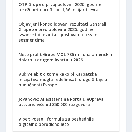
OTP Grupa u prvoj polovini 2026. godine
beleži neto profit od 1,56 milijardi evra
Objavljeni konsolidovani rezultati Generali
Grupe za prvu polovinu 2026. godine:
Izvanredni rezultati poslovanja u svim
segmentima
Neto profit Grupe MOL 786 miliona američkih
dolara u drugom kvartalu 2026.
Vuk Velebit o tome kako bi Karpatska
inicijativa mogla redefinisati ulogu Srbije u
budućnosti Evrope
Jovanović: AI asistent na Portalu eUprava
ostvario više od 350.000 razgovora
Viber: Postoji formula za bezbednije
digitalno porodično leto