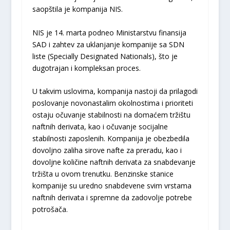
saopštila je kompanija NIS.
NIS je 14. marta podneo Ministarstvu finansija
SAD i zahtev za uklanjanje kompanije sa SDN
liste (Specially Designated Nationals), što je
dugotrajan i kompleksan proces.
U takvim uslovima, kompanija nastoji da prilagodi
poslovanje novonastalim okolnostima i prioriteti
ostaju očuvanje stabilnosti na domaćem tržištu
naftnih derivata, kao i očuvanje socijalne
stabilnosti zaposlenih. Kompanija je obezbedila
dovolјno zaliha sirove nafte za preradu, kao i
dovolјne količine naftnih derivata za snabdevanje
tržišta u ovom trenutku. Benzinske stanice
kompanije su uredno snabdevene svim vrstama
naftnih derivata i spremne da zadovolјe potrebe
potrošača.