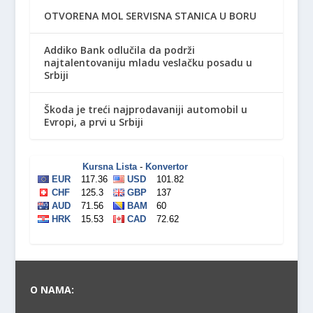
OTVORENA MOL SERVISNA STANICA U BORU
Addiko Bank odlučila da podrži
najtalentovaniju mladu veslačku posadu u
Srbiji
Škoda je treći najprodavaniji automobil u
Evropi, a prvi u Srbiji
O NAMA: