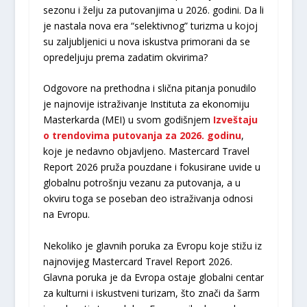
sezonu i želju za putovanjima u 2026. godini. Da li
je nastala nova era “selektivnog” turizma u kojoj
su zaljubljenici u nova iskustva primorani da se
opredeljuju prema zadatim okvirima?
Odgovore na prethodna i slična pitanja ponudilo
je najnovije istraživanje Instituta za ekonomiju
Masterkarda (MEI) u svom godišnjem
Izveštaju
o trendovima putovanja za 2026. godinu
,
koje je nedavno objavljeno. Mastercard Travel
Report 2026 pruža pouzdane i fokusirane uvide u
globalnu potrošnju vezanu za putovanja, a u
okviru toga se poseban deo istraživanja odnosi
na Evropu.
Nekoliko je glavnih poruka za Evropu koje stižu iz
najnovijeg Mastercard Travel Report 2026.
Glavna poruka je da Evropa ostaje globalni centar
za kulturni i iskustveni turizam, što znači da šarm