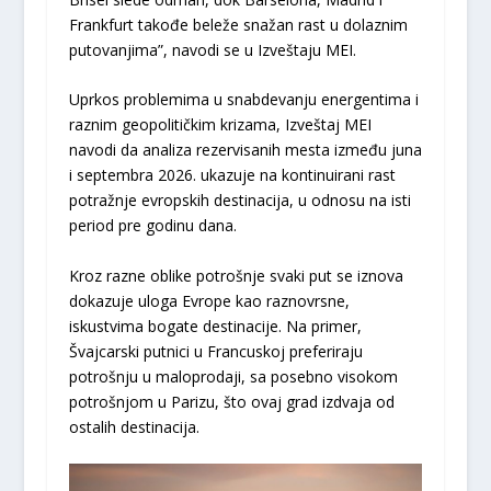
Frankfurt takođe beleže snažan rast u dolaznim
putovanjima”, navodi se u Izveštaju MEI.
Uprkos problemima u snabdevanju energentima i
raznim geopolitičkim krizama, Izveštaj MEI
navodi da analiza rezervisanih mesta između juna
i septembra 2026. ukazuje na kontinuirani rast
potražnje evropskih destinacija, u odnosu na isti
period pre godinu dana.
Kroz razne oblike potrošnje svaki put se iznova
dokazuje uloga Evrope kao raznovrsne,
iskustvima bogate destinacije. Na primer,
Švajcarski putnici u Francuskoj preferiraju
potrošnju u maloprodaji, sa posebno visokom
potrošnjom u Parizu, što ovaj grad izdvaja od
ostalih destinacija.