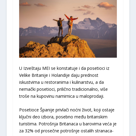
U Izveštaju MEI se konstatuje i da posetioci iz
Velike Britanije i Holandije daju prednost
iskustvima u restoranima i kulinarstvu, a da
nemački posetioci, prilično tradicionalno, više
troše na kupovinu namirnica u maloprodaji.
Posetioce Španije privlači noćni život, koji ostaje
ključni deo izbora, posebno među britanskim
turistima. Potrošnja Britanaca u barovima veća je
za 32% od prosečne potrošnje ostalih stranaca-