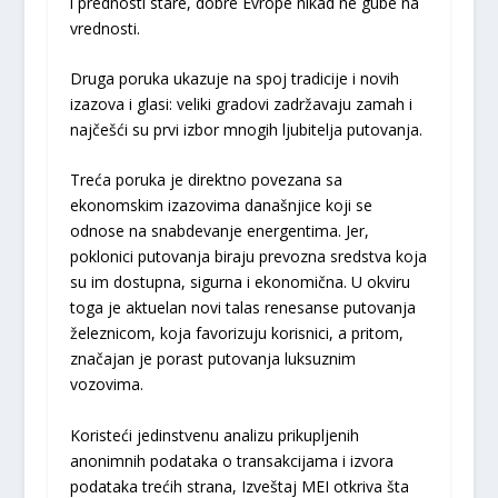
i prednosti stare, dobre Evrope nikad ne gube na
vrednosti.
Druga poruka ukazuje na spoj tradicije i novih
izazova i glasi: veliki gradovi zadržavaju zamah i
najčešći su prvi izbor mnogih ljubitelja putovanja.
Treća poruka je direktno povezana sa
ekonomskim izazovima današnjice koji se
odnose na snabdevanje energentima. Jer,
poklonici putovanja biraju prevozna sredstva koja
su im dostupna, sigurna i ekonomična. U okviru
toga je aktuelan novi talas renesanse putovanja
železnicom, koja favorizuju korisnici, a pritom,
značajan je porast putovanja luksuznim
vozovima.
Koristeći jedinstvenu analizu prikupljenih
anonimnih podataka o transakcijama i izvora
podataka trećih strana, Izveštaj MEI otkriva šta