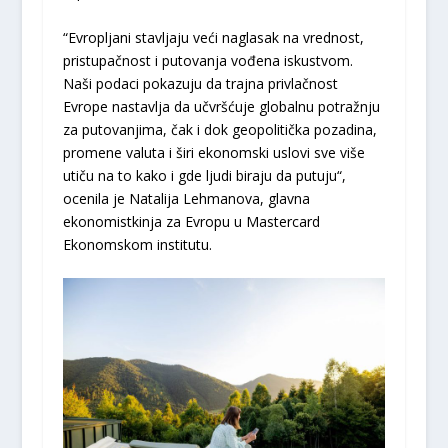
“Evropljani stavljaju veći naglasak na vrednost,
pristupačnost i putovanja vođena iskustvom.
Naši podaci pokazuju da trajna privlačnost
Evrope nastavlja da učvršćuje globalnu potražnju
za putovanjima, čak i dok geopolitička pozadina,
promene valuta i širi ekonomski uslovi sve više
utiču na to kako i gde ljudi biraju da putuju“,
ocenila je Natalija Lehmanova, glavna
ekonomistkinja za Evropu u Mastercard
Ekonomskom institutu.