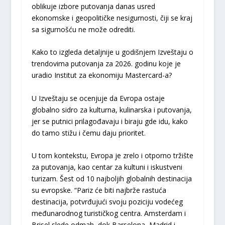
oblikuje izbore putovanja danas usred
ekonomske i geopolitičke nesigurnosti, čiji se kraj
sa sigurnošću ne može odrediti.
Kako to izgleda detaljnije u godišnjem Izveštaju o
trendovima putovanja za 2026. godinu koje je
uradio Institut za ekonomiju Mastercard-a?
U Izveštaju se ocenjuje da Evropa ostaje
globalno sidro za kulturna, kulinarska i putovanja,
jer se putnici prilagođavaju i biraju gde idu, kako
do tamo stižu i čemu daju prioritet.
U tom kontekstu, Evropa je zrelo i otporno tržište
za putovanja, kao centar za kultuni i iskustveni
turizam. Šest od 10 najboljih globalnih destinacija
su evropske. “Pariz će biti najbrže rastuća
destinacija, potvrđujući svoju poziciju vodećeg
međunarodnog turističkog centra. Amsterdam i
Brisel slede odmah, dok Barselona, Madrid i