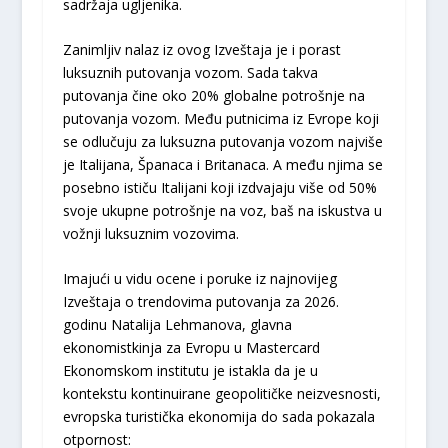
sadržaja ugljenika.
Zanimljiv nalaz iz ovog Izveštaja je i porast
luksuznih putovanja vozom. Sada takva
putovanja čine oko 20% globalne potrošnje na
putovanja vozom. Među putnicima iz Evrope koji
se odlučuju za luksuzna putovanja vozom najviše
je Italijana, Španaca i Britanaca. A među njima se
posebno ističu Italijani koji izdvajaju više od 50%
svoje ukupne potrošnje na voz, baš na iskustva u
vožnji luksuznim vozovima.
Imajući u vidu ocene i poruke iz najnovijeg
Izveštaja o trendovima putovanja za 2026.
godinu Natalija Lehmanova, glavna
ekonomistkinja za Evropu u Mastercard
Ekonomskom institutu je istakla da je u
kontekstu kontinuirane geopolitičke neizvesnosti,
evropska turistička ekonomija do sada pokazala
otpornost: