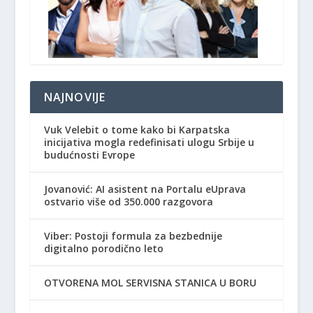
NAJNOVIJE
Vuk Velebit o tome kako bi Karpatska
inicijativa mogla redefinisati ulogu Srbije u
budućnosti Evrope
Jovanović: AI asistent na Portalu eUprava
ostvario više od 350.000 razgovora
Viber: Postoji formula za bezbednije
digitalno porodično leto
OTVORENA MOL SERVISNA STANICA U BORU