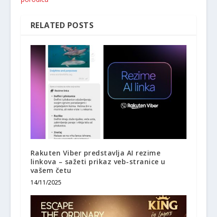
RELATED POSTS
Rakuten Viber predstavlja AI rezime
linkova – sažeti prikaz veb-stranice u
vašem četu
14/11/2025