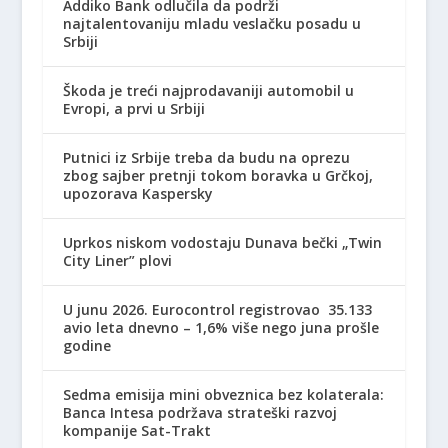
Addiko Bank odlučila da podrži
najtalentovaniju mladu veslačku posadu u
Srbiji
Škoda je treći najprodavaniji automobil u
Evropi, a prvi u Srbiji
Putnici iz Srbije treba da budu na oprezu
zbog sajber pretnji tokom boravka u Grčkoj,
upozorava Kaspersky
Uprkos niskom vodostaju Dunava bečki „Twin
City Liner” plovi
U junu 2026. Eurocontrol registrovao 35.133
avio leta dnevno – 1,6% više nego juna prošle
godine
Sedma emisija mini obveznica bez kolaterala:
Banca Intesa podržava strateški razvoj
kompanije Sat-Trakt