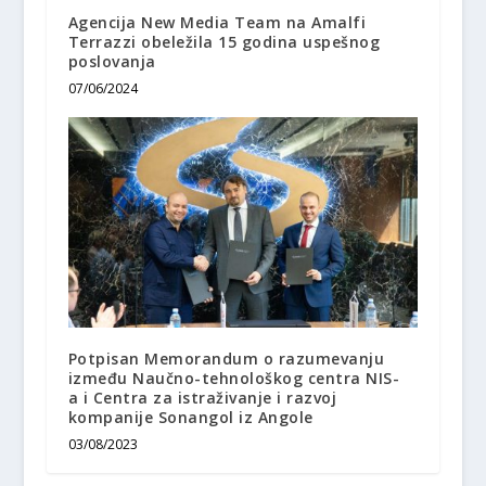
Agencija New Media Team na Amalfi
Terrazzi obeležila 15 godina uspešnog
poslovanja
07/06/2024
Potpisan Memorandum o razumevanju
između Naučno-tehnološkog centra NIS-
a i Centra za istraživanje i razvoj
kompanije Sonangol iz Angole
03/08/2023