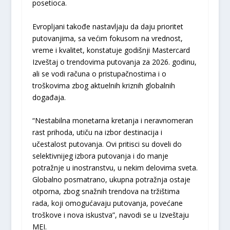
posetioca.
Evropljani takođe nastavljaju da daju prioritet
putovanjima, sa većim fokusom na vrednost,
vreme i kvalitet, konstatuje godišnji Mastercard
Izveštaj o trendovima putovanja za 2026. godinu,
ali se vodi računa o pristupačnostima i o
troškovima zbog aktuelnih kriznih globalnih
događaja.
“Nestabilna monetarna kretanja i neravnomeran
rast prihoda, utiču na izbor destinacija i
učestalost putovanja. Ovi pritisci su doveli do
selektivnijeg izbora putovanja i do manje
potražnje u inostranstvu, u nekim delovima sveta.
Globalno posmatrano, ukupna potražnja ostaje
otporna, zbog snažnih trendova na tržištima
rada, koji omogućavaju putovanja, povećane
troškove i nova iskustva”, navodi se u Izveštaju
MEI.