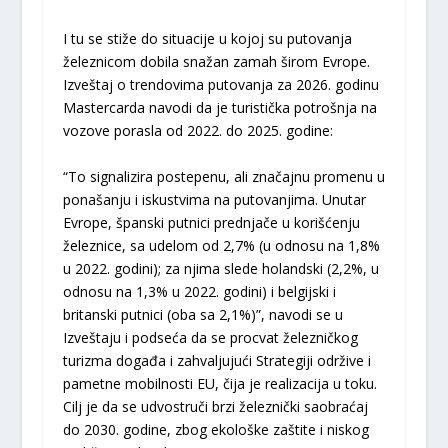
I tu se stiže do situacije u kojoj su putovanja
železnicom dobila snažan zamah širom Evrope.
Izveštaj o trendovima putovanja za 2026. godinu
Mastercarda navodi da je turistička potrošnja na
vozove porasla od 2022. do 2025. godine:
“To signalizira postepenu, ali značajnu promenu u
ponašanju i iskustvima na putovanjima. Unutar
Evrope, španski putnici prednjače u korišćenju
železnice, sa udelom od 2,7% (u odnosu na 1,8%
u 2022. godini); za njima slede holandski (2,2%, u
odnosu na 1,3% u 2022. godini) i belgijski i
britanski putnici (oba sa 2,1%)”, navodi se u
Izveštaju i podseća da se procvat železničkog
turizma događa i zahvaljujući Strategiji održive i
pametne mobilnosti EU, čija je realizacija u toku.
Cilj je da se udvostruči brzi železnički saobraćaj
do 2030. godine, zbog ekološke zaštite i niskog