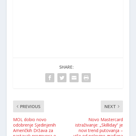
SHARE:
PREVIOUS
NEXT
MOL dobio novo
Novo Mastercard
odobrenje Sjedinjenih
istraživanje: „Skilliday“ je
Američkih Država za
novi trend putovanja –
nastavak pregovora o
više od polovine građana