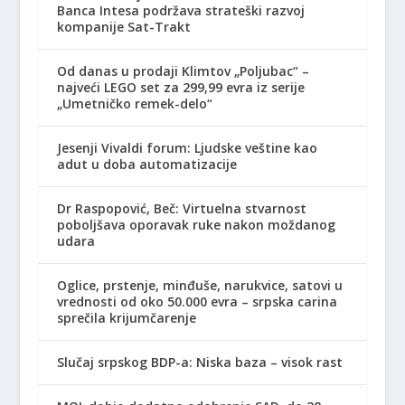
Banca Intesa podržava strateški razvoj
kompanije Sat-Trakt
Od danas u prodaji Klimtov „Poljubac“ –
najveći LEGO set za 299,99 evra iz serije
„Umetničko remek-delo“
Jesenji Vivaldi forum: Ljudske veštine kao
adut u doba automatizacije
Dr Raspopović, Beč: Virtuelna stvarnost
poboljšava oporavak ruke nakon moždanog
udara
Oglice, prstenje, minđuše, narukvice, satovi u
vrednosti od oko 50.000 evra – srpska carina
sprečila krijumčarenje
Slučaj srpskog BDP-a: Niska baza – visok rast