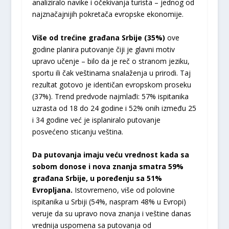
analiziralo navike i očekivanja turista – jednog od
najznačajnijih pokretača evropske ekonomije.
Više od trećine građana Srbije (35%)
ove
godine planira putovanje čiji je glavni motiv
upravo učenje – bilo da je reč o stranom jeziku,
sportu ili čak veštinama snalaženja u prirodi. Taj
rezultat gotovo je identičan evropskom proseku
(37%). Trend predvode najmlađi: 57% ispitanika
uzrasta od 18 do 24 godine i 52% onih između 25
i 34 godine već je isplaniralo putovanje
posvećeno sticanju veština.
Da putovanja imaju veću vrednost kada sa
sobom donose i nova znanja smatra 59%
građana Srbije, u poređenju sa 51%
Evropljana.
Istovremeno, više od polovine
ispitanika u Srbiji (54%, naspram 48% u Evropi)
veruje da su upravo nova znanja i veštine danas
vrednija uspomena sa putovanja od