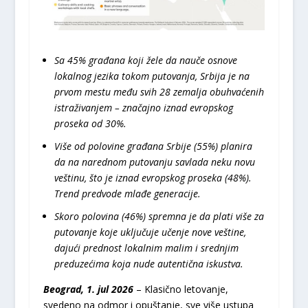
Sa 45% građana koji žele da nauče osnove
lokalnog jezika tokom putovanja, Srbija je na
prvom mestu među svih 28 zemalja obuhvaćenih
istraživanjem – značajno iznad evropskog
proseka od 30%.
Više od polovine građana Srbije (55%) planira
da na narednom putovanju savlada neku novu
veštinu, što je iznad evropskog proseka (48%).
Trend predvode mlađe generacije.
Skoro polovina (46%) spremna je da plati više za
putovanje koje uključuje učenje nove veštine,
dajući prednost lokalnim malim i srednjim
preduzećima koja nude autentična iskustva.
Beograd, 1. jul 2026
– Klasično letovanje,
svedeno na odmor i opuštanje, sve više ustupa