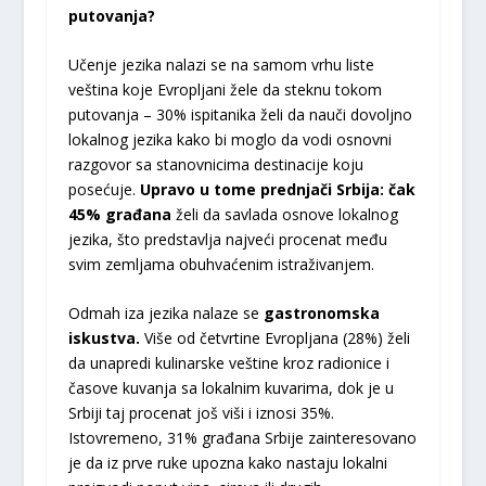
putovanja?
Učenje jezika nalazi se na samom vrhu liste
veština koje Evropljani žele da steknu tokom
putovanja – 30% ispitanika želi da nauči dovoljno
lokalnog jezika kako bi moglo da vodi osnovni
razgovor sa stanovnicima destinacije koju
posećuje.
Upravo u tome prednjači Srbija: čak
45% građana
želi da savlada osnove lokalnog
jezika, što predstavlja najveći procenat među
svim zemljama obuhvaćenim istraživanjem.
Odmah iza jezika nalaze se
gastronomska
iskustva.
Više od četvrtine Evropljana (28%) želi
da unapredi kulinarske veštine kroz radionice i
časove kuvanja sa lokalnim kuvarima, dok je u
Srbiji taj procenat još viši i iznosi 35%.
Istovremeno, 31% građana Srbije zainteresovano
je da iz prve ruke upozna kako nastaju lokalni