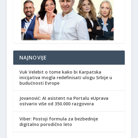
NAJNOVIJE
Vuk Velebit o tome kako bi Karpatska
inicijativa mogla redefinisati ulogu Srbije u
budućnosti Evrope
Jovanović: AI asistent na Portalu eUprava
ostvario više od 350.000 razgovora
Viber: Postoji formula za bezbednije
digitalno porodično leto