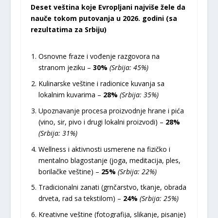
Deset veština koje Evropljani najviše žele da
nauče tokom putovanja u 2026. godini (sa
rezultatima za Srbiju)
Osnovne fraze i vođenje razgovora na
stranom jeziku –
30%
(Srbija: 45%)
Kulinarske veštine i radionice kuvanja sa
lokalnim kuvarima –
28%
(Srbija: 35%)
Upoznavanje procesa proizvodnje hrane i pića
(vino, sir, pivo i drugi lokalni proizvodi) –
28%
(Srbija: 31%)
Wellness i aktivnosti usmerene na fizičko i
mentalno blagostanje (joga, meditacija, ples,
borilačke veštine) –
25%
(Srbija: 22%)
Tradicionalni zanati (grnčarstvo, tkanje, obrada
drveta, rad sa tekstilom) –
24%
(Srbija: 25%)
Kreativne veštine (fotografija, slikanje, pisanje)