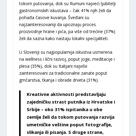
tokom putovanja, dok su Rumuni najveći ljubitelji
gastronomskih iskustava – čak 41% njih želi da
pohađa časove kuvanja. Šveđani su
najzainteresovaniji da upoznaju proces
proizvodnje hrane i pića, pa više od trećine (37%)
želi da sazna kako nastaju lokalni specijaliteti.
U Sloveniji su najpopularnija iskustva usmerena
na wellness i lični razvoj, poput joge, meditacije i
plesa (35%), dok su Italijani najviše
zainteresovani za tradicionalne zanate poput
grnčarstva, tkanja i obrade drveta (31%).
Kreativne aktivnosti predstavljaju
zajedničku strast putnika iz Hrvatske i
Srbije
– oko 31% ispitanika u obe
zemlje želi da tokom putovanja razvija
umetničke veštine poput fotografije,
slikanja ili pisanja. S druge strane,