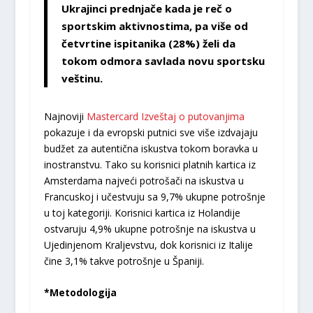
Ukrajinci prednjače kada je reč o
sportskim aktivnostima, pa više od
četvrtine ispitanika (28%) želi da
tokom odmora savlada novu sportsku
veštinu.
Najnoviji
Mastercard Izveštaj o putovanjima
pokazuje i da evropski putnici sve više izdvajaju
budžet za autentična iskustva tokom boravka u
inostranstvu. Tako su korisnici platnih kartica iz
Amsterdama najveći potrošači na iskustva u
Francuskoj i učestvuju sa 9,7% ukupne potrošnje
u toj kategoriji. Korisnici kartica iz Holandije
ostvaruju 4,9% ukupne potrošnje na iskustva u
Ujedinjenom Kraljevstvu, dok korisnici iz Italije
čine 3,1% takve potrošnje u Španiji.
*Metodologija