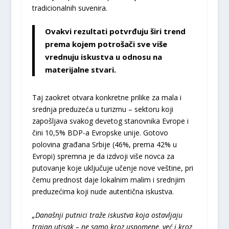
tradicionalnih suvenira.
Ovakvi rezultati potvrđuju širi trend
prema kojem potrošači sve više
vrednuju iskustva u odnosu na
materijalne stvari.
Taj zaokret otvara konkretne prilike za mala i
srednja preduzeća u turizmu – sektoru koji
zapošljava svakog devetog stanovnika Evrope i
čini 10,5% BDP-a Evropske unije. Gotovo
polovina građana Srbije (46%, prema 42% u
Evropi) spremna je da izdvoji više novca za
putovanje koje uključuje učenje nove veštine, pri
čemu prednost daje lokalnim malim i srednjim
preduzećima koji nude autentična iskustva.
„Današnji putnici traže iskustva koja ostavljaju
trajan utisak – ne samo kroz uspomene, već i kroz