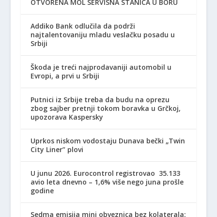
OTVORENA MOL SERVISNA STANICA U BORU
Addiko Bank odlučila da podrži
najtalentovaniju mladu veslačku posadu u
Srbiji
Škoda je treći najprodavaniji automobil u
Evropi, a prvi u Srbiji
Putnici iz Srbije treba da budu na oprezu
zbog sajber pretnji tokom boravka u Grčkoj,
upozorava Kaspersky
Uprkos niskom vodostaju Dunava bečki „Twin
City Liner” plovi
U junu 2026. Eurocontrol registrovao 35.133
avio leta dnevno – 1,6% više nego juna prošle
godine
Sedma emisija mini obveznica bez kolaterala: