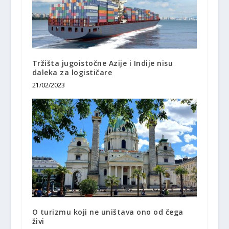
Tržišta jugoistočne Azije i Indije nisu
daleka za logističare
21/02/2023
O turizmu koji ne uništava ono od čega
živi