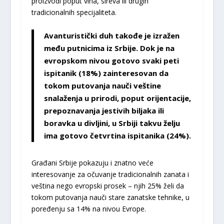
proizvodi poput vina, sireva ili drugih
tradicionalnih specijaliteta.
Avanturistički duh takođe je izražen
među putnicima iz Srbije
. Dok je na
evropskom nivou gotovo svaki peti
ispitanik (18%) zainteresovan da
tokom putovanja nauči veštine
snalaženja u prirodi, poput orijentacije,
prepoznavanja jestivih biljaka ili
boravka u divljini, u Srbiji takvu želju
ima gotovo četvrtina ispitanika (24%).
Građani Srbije pokazuju i znatno veće
interesovanje za očuvanje tradicionalnih zanata i
veština nego evropski prosek – njih 25% želi da
tokom putovanja nauči stare zanatske tehnike, u
poređenju sa 14% na nivou Evrope.