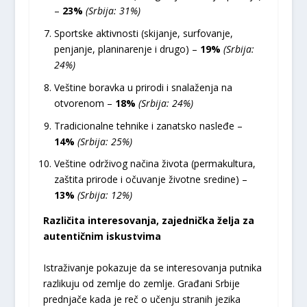
–
23%
(Srbija: 31%)
Sportske aktivnosti (skijanje, surfovanje,
penjanje, planinarenje i drugo) –
19%
(Srbija:
24%)
Veštine boravka u prirodi i snalaženja na
otvorenom –
18%
(Srbija: 24%)
Tradicionalne tehnike i zanatsko nasleđe –
14%
(Srbija: 25%)
Veštine održivog načina života (permakultura,
zaštita prirode i očuvanje životne sredine) –
13%
(Srbija: 12%)
Različita interesovanja, zajednička želja za
autentičnim iskustvima
Istraživanje pokazuje da se interesovanja putnika
razlikuju od zemlje do zemlje. Građani Srbije
prednjače kada je reč o učenju stranih jezika