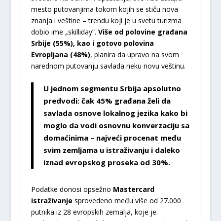
mesto putovanjima tokom kojih se stiču nova
znanja i veštine – trendu koji je u svetu turizma
dobio ime „skilliday”.
Više od polovine građana
Srbije (55%), kao i gotovo polovina
Evropljana (48%)
, planira da upravo na svom
narednom putovanju savlada neku novu veštinu.
U jednom segmentu Srbija apsolutno
predvodi:
čak 45%
građana želi da
savlada osnove lokalnog jezika kako bi
moglo da vodi osnovnu konverzaciju sa
domaćinima – najveći procenat među
svim zemljama u istraživanju i daleko
iznad evropskog proseka od 30%.
Podatke donosi opsežno
Mastercard
istraživanje
sprovedeno među više od 27.000
putnika iz 28 evropskih zemalja, koje je