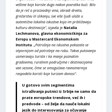
veštine koje koriste dugo nakon povratka kući. Bilo
da je reč o proizvodnji vina, obradi drveta,
grnčarstvu ili slikanju, sve više ljudi ulaže u
autentična lokalna iskustva koja im približavaju
kulturu destinacije”,
izjavila je
Natalia
Lechmanova, glavna ekonomistkinja za
Evropu u Mastercard Ekonomskom
Institutu
. „Potrošnja na iskustva pokazala se
otpornijom od potrošnje na robu. Takva putovanja
usmeravaju turiste i ka manje poznatim
gradovima, ruralnim područjima i destinacijama
van sezone, čime se omogućava ravnomernija
raspodela koristi koje turizam donosi”.
U gotovo svim segmentima
istraživanja putnici iz Srbije ne samo da
prate evropske trendove, već ih i
predvode – od želje da nauče lokalni
jezik do interesovanja za očuvanje