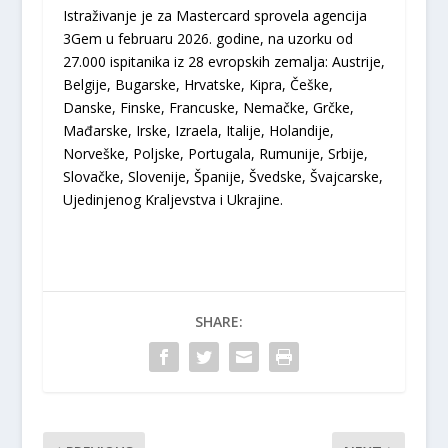
Istraživanje je za Mastercard sprovela agencija
3Gem u februaru 2026. godine, na uzorku od
27.000 ispitanika iz 28 evropskih zemalja: Austrije,
Belgije, Bugarske, Hrvatske, Kipra, Češke,
Danske, Finske, Francuske, Nemačke, Grčke,
Mađarske, Irske, Izraela, Italije, Holandije,
Norveške, Poljske, Portugala, Rumunije, Srbije,
Slovačke, Slovenije, Španije, Švedske, Švajcarske,
Ujedinjenog Kraljevstva i Ukrajine.
SHARE: