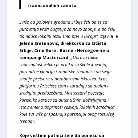
tradicionalnih zanata.
„Više od polovine građana Srbije želi da se sa
putovanja vrati bogatije za novo znanje, a po želji
da nauče lokalni jezik smo prvi u Evropi”,
izjavila je
Jelena Sretenović, direktorka za tržišta
Srbije, Crne Gore i Bosne i Hercegovine u
kompaniji Mastercard.
„Upravo takva
radoznalost velika je prilika za škole kuvanja,
porodične vinarije i zanatske radionice da svoje
znanje pretvore u nezaboravna iskustva. Kroz
platformu Priceless.com i saradnju sa malim i
srednjim preduzećima, Mastercard povezuje
korisnike kartica sa autentičnim doživljajima i
istovremeno doprinosi razvoju lokalnih zajednica
koje sve više prepoznaju potencijal ovog rastućeg
trenda”.
Koje veštine putnici žele da ponesu sa