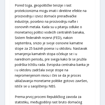
Pored toga, geopolitičke tenzije i rast
protekcionizma mogu imati i direktne efekte na
proizvodnju i izvoz domaće prerađivačke
industrije, posebno na proizvodnju nafte i
osnovnih metala. Kada su u pitanju odluke o
monetarnoj politici vodećih centralnih banaka,
Sistem federalnih rezervi (FED), nakon
septembra, snizio je svoje osnovne kamatne
stope za 25 baznih poena i u oktobru. Nastavak
smanjenja kamatnih stopa očekuje se i u
narednom periodu, pre svega kako bi se pružila
podrška tržištu rada. Evropska centralna banka je
i u oktobru zadržala svoje stope na
nepromenjenom nivou i čini se da je proces
ublažavanja monetarne politike gotovo završen,
ističe se u saopštenju NBS.
Prema prvoj proceni Republičkog zavoda za
statistiku, međugodišnji rast bruto domaćeg