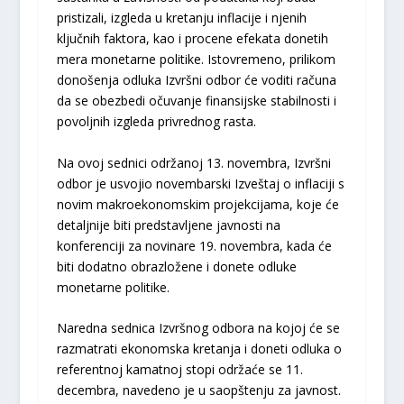
pristizali, izgleda u kretanju inflacije i njenih
ključnih faktora, kao i procene efekata donetih
mera monetarne politike. Istovremeno, prilikom
donošenja odluka Izvršni odbor će voditi računa
da se obezbedi očuvanje finansijske stabilnosti i
povoljnih izgleda privrednog rasta.
Na ovoj sednici održanoj 13. novembra, Izvršni
odbor je usvojio novembarski Izveštaj o inflaciji s
novim makroekonomskim projekcijama, koje će
detaljnije biti predstavljene javnosti na
konferenciji za novinare 19. novembra, kada će
biti dodatno obrazložene i donete odluke
monetarne politike.
Naredna sednica Izvršnog odbora na kojoj će se
razmatrati ekonomska kretanja i doneti odluka o
referentnoj kamatnoj stopi održaće se 11.
decembra, navedeno je u saopštenju za javnost.