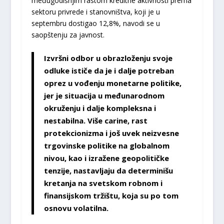
međugodišnjim rastom kreditne aktivnosti prema
sektoru privrede i stanovništva, koji je u
septembru dostigao 12,8%, navodi se u
saopštenju za javnost.
Izvršni odbor u obrazloženju svoje
odluke ističe da je i dalje potreban
oprez u vođenju monetarne politike,
jer je situacija u međunarodnom
okruženju i dalje kompleksna i
nestabilna. Više carine, rast
protekcionizma i još uvek neizvesne
trgovinske politike na globalnom
nivou, kao i izražene geopolitičke
tenzije, nastavljaju da determinišu
kretanja na svetskom robnom i
finansijskom tržištu, koja su po tom
osnovu volatilna.