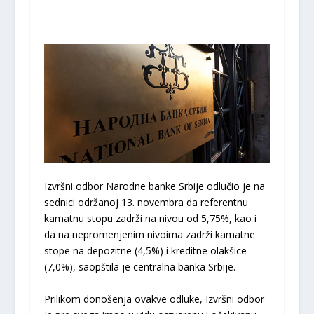
Izvršni odbor Narodne banke Srbije odlučio je na
sednici održanoj 13. novembra da referentnu
kamatnu stopu zadrži na nivou od 5,75%, kao i
da na nepromenjenim nivoima zadrži kamatne
stope na depozitne (4,5%) i kreditne olakšice
(7,0%), saopštila je centralna banka Srbije.
Prilikom donošenja ovakve odluke, Izvršni odbor