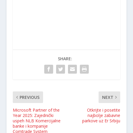
SHARE:
PREVIOUS
NEXT
Microsoft Partner of the
Otkrijte i posetite
Year 2025: Zajednički
najbolje zabavne
uspeh NLB Komercijalne
parkove uz Er Srbiju
banke i kompanije
Comtrade System