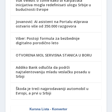
Vuk Velebit o tome kako bi Karpatska
inicijativa mogla redefinisati ulogu Srbije u
budućnosti Evrope
Jovanović: AI asistent na Portalu eUprava
ostvario više od 350.000 razgovora
Viber: Postoji formula za bezbednije
digitalno porodično leto
OTVORENA MOL SERVISNA STANICA U BORU
Addiko Bank odlučila da podrži
najtalentovaniju mladu veslačku posadu u
Srbiji
Škoda je treći najprodavaniji automobil u
Evropi, a prvi u Srbiji