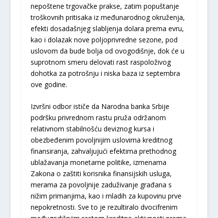
nepoštene trgovačke prakse, zatim popuštanje
troškovnih pritisaka iz međunarodnog okruženja,
efekti dosadašnjeg slabljenja dolara prema evru,
kao i dolazak nove poljoprivredne sezone, pod
uslovom da bude bolja od ovogodišnje, dok će u
suprotnom smeru delovati rast raspoloživog
dohotka za potrošnju i niska baza iz septembra
ove godine.
Izvršni odbor ističe da Narodna banka Srbije
podršku privrednom rastu pruža održanom
relativnom stabilnošću deviznog kursa i
obezbeđenim povoljnijim uslovima kreditnog
finansiranja, zahvaljujući efektima prethodnog
ublažavanja monetarne politike, izmenama
Zakona o zaštiti korisnika finansijskih usluga,
merama za povoljnije zaduživanje građana s
nižim primanjima, kao i mladih za kupovinu prve
nepokretnosti. Sve to je rezultiralo dvocifrenim