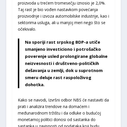
proizvoda u trećem tromesečju iznosio je 2,0%.
Taj rast je bio vođen nastavkom povećanja
proizvodnje i izvoza automobilske industrije, kao i
sektorima usluga, ali u manjoj meri nego što se
očekivalo.
Na sporiji rast srpskog BDP-a utiče
smanjeno investiciono i potrošačko
poverenje usled prolongirane globalne
neizvesnosti i društveno-političkih
dešavanja u zemlji, dok u suprotnom
smeru deluje rast raspoloživog
dohotka.
Kako se navodi, Izvršni odbor NBS će nastaviti da
prati i analizira trendove na domaćem i
međunarodnom tržištu i da odluke o budućoj
monetarnoj politici donosi od sastanka do
sastanka u zavisnosti od podataka koji budu