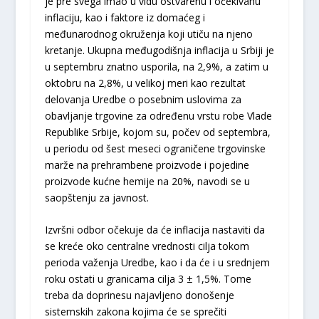
je pre svega imao u vidu ostvarenu i očekivanu
inflaciju, kao i faktore iz domaćeg i
međunarodnog okruženja koji utiču na njeno
kretanje. Ukupna međugodišnja inflacija u Srbiji je
u septembru znatno usporila, na 2,9%, a zatim u
oktobru na 2,8%, u velikoj meri kao rezultat
delovanja Uredbe o posebnim uslovima za
obavljanje trgovine za određenu vrstu robe Vlade
Republike Srbije, kojom su, počev od septembra,
u periodu od šest meseci ograničene trgovinske
marže na prehrambene proizvode i pojedine
proizvode kućne hemije na 20%, navodi se u
saopštenju za javnost.
Izvršni odbor očekuje da će inflacija nastaviti da
se kreće oko centralne vrednosti cilja tokom
perioda važenja Uredbe, kao i da će i u srednjem
roku ostati u granicama cilja 3 ± 1,5%. Tome
treba da doprinesu najavljeno donošenje
sistemskih zakona kojima će se sprečiti