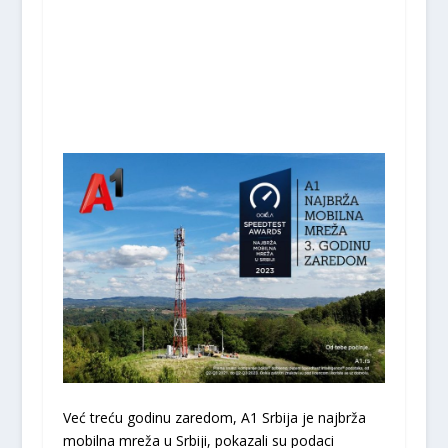
Već treću godinu zaredom, A1 Srbija je najbrža
mobilna mreža u Srbiji, pokazali su podaci