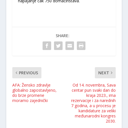
napajanje čak 750 domaćinstava.
SHARE:
PREVIOUS
NEXT
AFA: Žensko zdravlje
Od 14. novembra, Sava
globalno zapostavljeno,
centar pun svaki dan do
do brze promene
kraja 2023., ima
moramo zajednički
rezervacije i za narednih
7 godina, a u procesu je
kandidature za veliki
međunarodni kongres
2030.