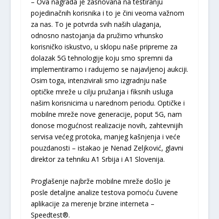
– Ova nagrada je zasnovana na testiranju
pojedinačnih korisnika i to je čini veoma važnom
za nas. To je potvrda svih naših ulaganja,
odnosno nastojanja da pružimo vrhunsko
korisničko iskustvo, u sklopu naše pripreme za
dolazak 5G tehnologije koju smo spremni da
implementiramo i radujemo se najavljenoj aukciji.
Osim toga, intenzivirali smo izgradnju naše
optičke mreže u cilju pružanja i fiksnih usluga
našim korisnicima u narednom periodu. Optičke i
mobilne mreže nove generacije, poput 5G, nam
donose mogućnost realizacije novih, zahtevnijih
servisa većeg protoka, manjeg kašnjenja i veće
pouzdanosti – istakao je Nenad Zeljković, glavni
direktor za tehniku A1 Srbija i A1 Slovenija.
Proglašenje najbrže mobilne mreže došlo je
posle detaljne analize testova pomoću čuvene
aplikacije za merenje brzine interneta –
Speedtest®.