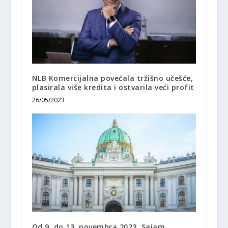
NLB Komercijalna povećala tržišno učešće,
plasirala više kredita i ostvarila veći profit
26/05/2023
Od 9. do 13. novembra 2023. Sajam