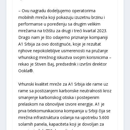
– Ovu nagradu dodeljujemo operatorima
mobilnih mreža koji pokazuju izuzetnu brzinu i
performanse u poređenju sa drugim velikim
mrežama na tržištu za drugi i treći kvartal 2023.
Drago nam je što odajemo priznanje kompaniji
A1 Srbija za ovo dostignuće, koje je rezultat
njihove nepokolebljive usmerenosti na pružanje
vrhunskog mrežnog iskustva svojim korisnicima –
rekao je Stiven Baj, predsednik i izvršni direktor
Ookla®.
Vrhunski kvalitet mreže za A1 Srbija ide rame uz
rame sa postizanjem karbonske neutralnosti kroz
smanjenje karbonskog otiska i postepenim
prelaskom na obnovljive izvore energije. A1 je
prva telekomunikaciona kompanija u Srbiji čija se
mrežna infrastruktura oslanja na upotrebu 5.600
solarnih panela, kapaciteta koji je dovoljan za