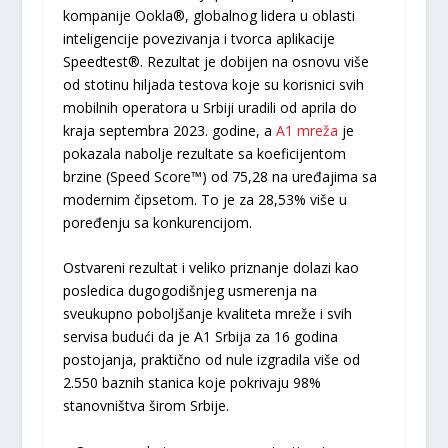
kompanije Ookla®, globalnog lidera u oblasti
inteligencije povezivanja i tvorca aplikacije
Speedtest®. Rezultat je dobijen na osnovu više
od stotinu hiljada testova koje su korisnici svih
mobilnih operatora u Srbiji uradili od aprila do
kraja septembra 2023. godine, a
A1 mreža
je
pokazala nabolje rezultate sa koeficijentom
brzine (Speed Score™) od 75,28 na uređajima sa
modernim čipsetom. To je za 28,53% više u
poređenju sa konkurencijom.
Ostvareni rezultat i veliko priznanje dolazi kao
posledica dugogodišnjeg usmerenja na
sveukupno poboljšanje kvaliteta mreže i svih
servisa budući da je A1 Srbija za 16 godina
postojanja, praktično od nule izgradila više od
2.550 baznih stanica koje pokrivaju 98%
stanovništva širom Srbije.