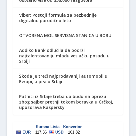
ostvario više od 350.000 razgovora
Viber: Postoji formula za bezbednije
digitalno porodično leto
OTVORENA MOL SERVISNA STANICA U BORU
Addiko Bank odlučila da podrži
najtalentovaniju mladu veslačku posadu u
Srbiji
Škoda je treći najprodavaniji automobil u
Evropi, a prvi u Srbiji
Putnici iz Srbije treba da budu na oprezu
zbog sajber pretnji tokom boravka u Grčkoj,
upozorava Kaspersky