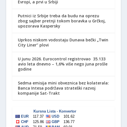
Evropi, a prvi u Srbiji
Putnici iz Srbije treba da budu na oprezu
zbog sajber pretnji tokom boravka u Grčkoj,
upozorava Kaspersky
Uprkos niskom vodostaju Dunava bečki „Twin
City Liner” plovi
U junu 2026. Eurocontrol registrovao 35.133
avio leta dnevno – 1,6% više nego juna prošle
godine
Sedma emisija mini obveznica bez kolaterala:
Banca Intesa podržava strateški razvoj
kompanije Sat-Trakt