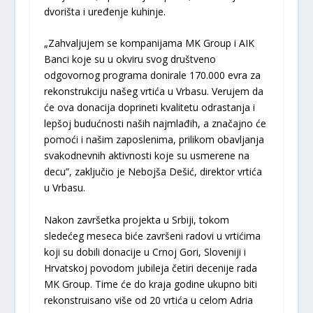
dvorišta i uređenje kuhinje.
„Zahvaljujem se kompanijama MK Group i AIK
Banci koje su u okviru svog društveno
odgovornog programa donirale 170.000 evra za
rekonstrukciju našeg vrtića u Vrbasu. Verujem da
će ova donacija doprineti kvalitetu odrastanja i
lepšoj budućnosti naših najmlađih, a značajno će
pomoći i našim zaposlenima, prilikom obavljanja
svakodnevnih aktivnosti koje su usmerene na
decu”, zaključio je Nebojša Dešić, direktor vrtića
u Vrbasu.
Nakon završetka projekta u Srbiji, tokom
sledećeg meseca biće završeni radovi u vrtićima
koji su dobili donacije u Crnoj Gori, Sloveniji i
Hrvatskoj povodom jubileja četiri decenije rada
MK Group. Time će do kraja godine ukupno biti
rekonstruisano više od 20 vrtića u celom Adria