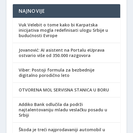
NAJNOVIJE
Vuk Velebit o tome kako bi Karpatska
inicijativa mogla redefinisati ulogu Srbije u
budućnosti Evrope
Jovanović: AI asistent na Portalu eUprava
ostvario više od 350.000 razgovora
Viber: Postoji formula za bezbednije
digitalno porodično leto
OTVORENA MOL SERVISNA STANICA U BORU
Addiko Bank odlučila da podrži
najtalentovaniju mladu veslačku posadu u
Srbiji
Škoda je treći najprodavaniji automobil u