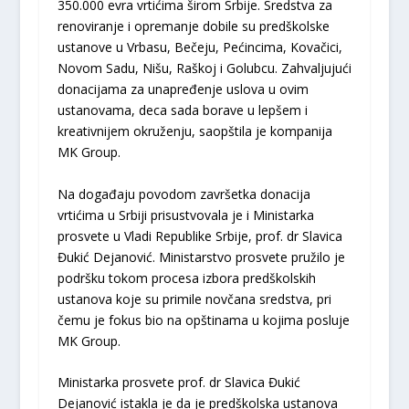
350.000 evra vrtićima širom Srbije. Sredstva za
renoviranje i opremanje dobile su predškolske
ustanove u Vrbasu, Bečeju, Pećincima, Kovačici,
Novom Sadu, Nišu, Raškoj i Golubcu. Zahvaljujući
donacijama za unapređenje uslova u ovim
ustanovama, deca sada borave u lepšem i
kreativnijem okruženju, saopštila je kompanija
MK Group.
Na događaju povodom završetka donacija
vrtićima u Srbiji prisustvovala je i Ministarka
prosvete u Vladi Republike Srbije, prof. dr Slavica
Đukić Dejanović. Ministarstvo prosvete pružilo je
podršku tokom procesa izbora predškolskih
ustanova koje su primile novčana sredstva, pri
čemu je fokus bio na opštinama u kojima posluje
MK Group.
Ministarka prosvete prof. dr Slavica Đukić
Dejanović istakla je da je predškolska ustanova