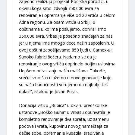
zajedno realizuju projekat Podrška porodici, u
okviru koga smo izdvojili 750.000 evra za
renoviranje i opremanje više od 20 vrtića u celom
Adria regionu. Za osam vrtića u Srbiji, u
opštinama u kojima poslujemo, donirali smo
350.000 evra. Vrbas je posebno značajan za nas
jer u njemu ima mnogo dece naših zaposlenih. U
ovoj opštini zapošljavamo 850 ljudi u Carnex-u i
Sunoko fabrici šećera. Nadamo se da je
renoviranje ovog vrtića doprinelo boljim uslovima
i lepšem odrastanju naših mališana. Takođe,
srećni smo što ulažemo u nove generacije koje
su naša budućnost i verujemo da najbolje tek
dolazi”, istakao je Jovan Purar.
Donacija vrtiću „Bubica” u okviru predškolske
ustanove „Boško Buha” u Vrbasu obuhvatila je
kompletno renoviranje dva sprata, uz zamenu
podova i vrata, kupovinu novog nameštaja za
dečije sobe, opremanje kupatila, sređivanje