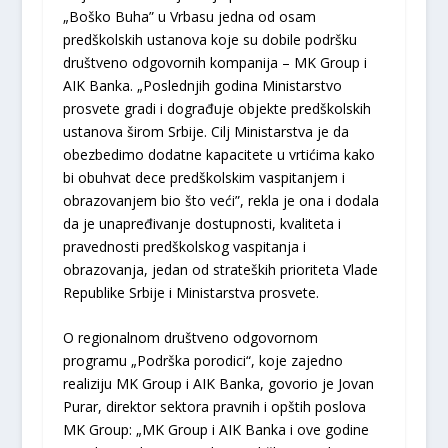
„Boško Buha” u Vrbasu jedna od osam
predškolskih ustanova koje su dobile podršku
društveno odgovornih kompanija – MK Group i
AIK Banka. „Poslednjih godina Ministarstvo
prosvete gradi i dograđuje objekte predškolskih
ustanova širom Srbije. Cilj Ministarstva je da
obezbedimo dodatne kapacitete u vrtićima kako
bi obuhvat dece predškolskim vaspitanjem i
obrazovanjem bio što veći”, rekla je ona i dodala
da je unapređivanje dostupnosti, kvaliteta i
pravednosti predškolskog vaspitanja i
obrazovanja, jedan od strateških prioriteta Vlade
Republike Srbije i Ministarstva prosvete.
O regionalnom društveno odgovornom
programu „Podrška porodici“, koje zajedno
realiziju MK Group i AIK Banka, govorio je Jovan
Purar, direktor sektora pravnih i opštih poslova
MK Group: „MK Group i AIK Banka i ove godine